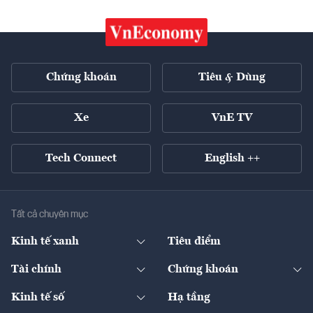
Chứng khoán
Tiêu & Dùng
Xe
VnE TV
Tech Connect
English ++
Tất cả chuyên mục
Kinh tế xanh
Tiêu điểm
Chuyển động xanh
Tài chính
Chứng khoán
Pháp lý
Ngân hàng
Doanh nghiệp niêm yết
Kinh tế số
Hạ tầng
Thương hiệu xanh