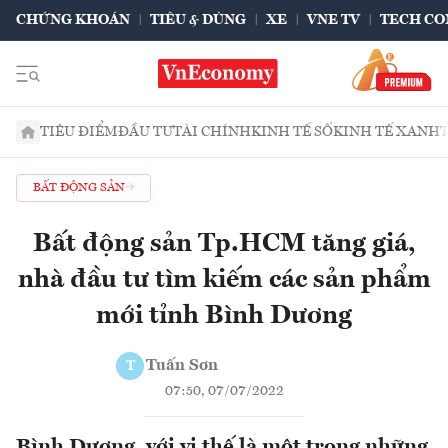
CHỨNG KHOÁN
TIÊU & DÙNG
XE
VNE TV
TECH CO
TIÊU ĐIỂM
ĐẦU TƯ
TÀI CHÍNH
KINH TẾ SỐ
KINH TẾ XANH
BẤT ĐỘNG SẢN
Bất động sản Tp.HCM tăng giá,
nhà đầu tư tìm kiếm các sản phẩm
mới tỉnh Bình Dương
Tuấn Sơn
T
07:50, 07/07/2022
Bình Dương, với vị thế là một trong những