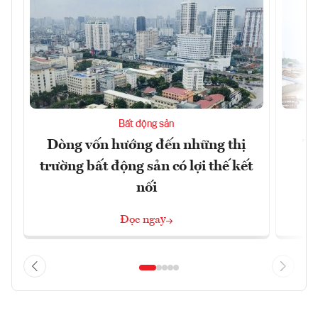
Bất động sản
Dòng vốn hướng đến những thị
Tậ
trường bất động sản có lợi thế kết
t
nối
Đọc ngay