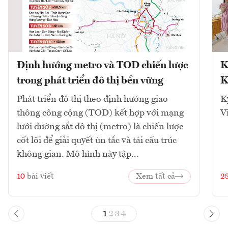
Định hướng metro và TOD chiến lược
K
trong phát triển đô thị bền vững
K
Phát triển đô thị theo định hướng giao
K
thông công cộng (TOD) kết hợp với mạng
V
lưới đường sắt đô thị (metro) là chiến lược
cốt lõi để giải quyết ùn tắc và tái cấu trúc
không gian. Mô hình này tập...
10
bài viết
Xem tất cả
2
1
2
3
4