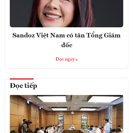
Sandoz Việt Nam có tân Tổng Giám
đốc
Đọc ngay
Đọc tiếp