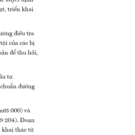
ác auyết định
t, triển khai
ương điều tra
tội của các bị
sản để thu hồi,
ầu tư
u chuẩn đường
m65 000) và
39 204). Đoạn
khai thác từ