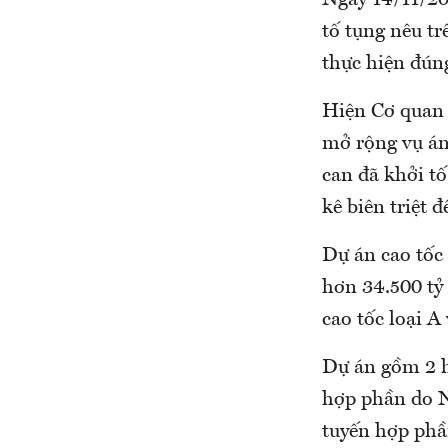
Ngày 14/11/20
tố tụng nêu tr
thực hiện đúng
Hiện Cơ quan 
mở rộng vụ án,
can đã khởi tố
kê biên triệt 
Dự án cao tốc
hơn 34.500 tỷ 
cao tốc loại A
Dự án gồm 2 h
hợp phần do N
tuyến hợp phầ