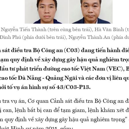
 Nguyễn Tiến Thành (trên cùng bên trái), Hà Văn Bình (
Đình Phú (phía dưới bên trái), Nguyễn Thành An (phía dư
sát điều tra Bộ Công an (C03) đang tiến hành điề
hạm quy định về xây dựng gây hậu quả nghiêm trọn
đầu tư phát triển đường cao tốc Việt Nam (VEC), 
ao tốc Đà Nẵng - Quảng Ngãi và các đơn vị liên q
ởi tố vụ án hình sự số 43/C03-P13.
 tra vụ án, Cơ quan Cảnh sát điều tra Bộ Công an đ
ị can, lệnh bắt bị can để tạm giam, lệnh khám xét đ
ạm quy định về xây dựng gây hậu quả nghiêm trọng" 