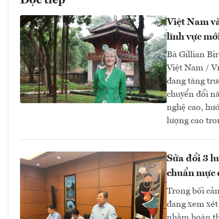
Đọc tiếp
Việt Nam và
lĩnh vực mớ
Bà Gillian Bir
Việt Nam / V
đang tăng tr
chuyển đổi nă
nghệ cao, hướ
lượng cao tro
Sửa đổi 3 l
chuẩn mực 
Trong bối cản
đang xem xét 
nhằm hoàn thi