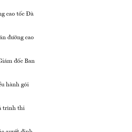
ng cao tốc Đà
 án đường cao
 Giám đốc Ban
ều hành gói
 trình thi