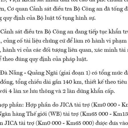
19, Viện Kiểm sát nhân dân tối cao đã phê chuẩn c
ên, Cơ quan Cảnh sát điều tra Bộ Công an đã tống đạ
 quy định của Bộ luật tố tụng hình sự.
Cảnh sát điều tra Bộ Công an đang tiếp tục khẩn tr
 củng cố tài liệu chứng cứ để làm rõ hành vi phạm 
, hành vi của các đối tượng liên quan, xác minh tài 
để theo đúng quy định của pháp luật.
 Đà Nẵng - Quảng Ngãi (giai đoạn 1) có tổng mức đ
đồng, tổng chiều dài gần 140 km, thiết kế theo tiê
 với 4 làn xe lưu thông và 2 làn dừng khẩn cấp.
ợp phần: Hợp phần do JICA tài trợ (Km0 000 - K
gân hàng Thế giới (WB) tài trợ (Km65 000 - Km1
n JICA tài trợ (Km0 000 - Km65 000) được đưa vào 