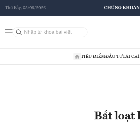
Thứ Bảy, 08/08/2026
CHỨNG KHOÁN
TIÊU ĐIỂM
ĐẦU TƯ
TÀI CH
Bắt loạt 