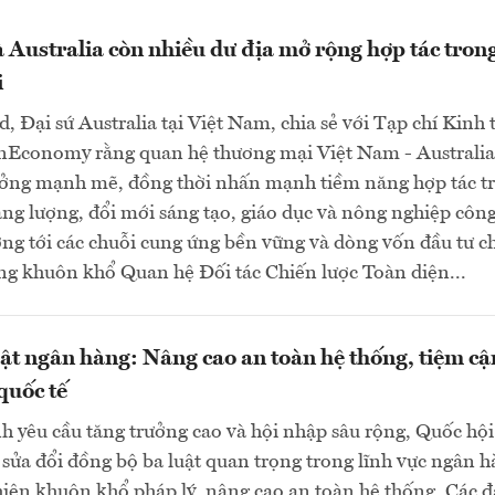
 Australia còn nhiều dư địa mở rộng hợp tác trong
i
d, Đại sứ Australia tại Việt Nam, chia sẻ với Tạp chí Kinh 
nEconomy rằng quan hệ thương mại Việt Nam - Australia
ưởng mạnh mẽ, đồng thời nhấn mạnh tiềm năng hợp tác t
ng lượng, đổi mới sáng tạo, giáo dục và nông nghiệp côn
ng tới các chuỗi cung ứng bền vững và dòng vốn đầu tư c
ng khuôn khổ Quan hệ Đối tác Chiến lược Toàn diện...
uật ngân hàng: Nâng cao an toàn hệ thống, tiệm cậ
quốc tế
h yêu cầu tăng trưởng cao và hội nhập sâu rộng, Quốc hội
sửa đổi đồng bộ ba luật quan trọng trong lĩnh vực ngân 
ện khuôn khổ pháp lý, nâng cao an toàn hệ thống. Các đ