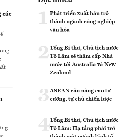
Đọc nhiều
1
Phát triển xuất bản trở
 các
thành ngành công nghiệp
văn hóa
tế
2
Tổng Bí thư, Chủ tịch nước
rong
Tô Lâm sẽ thăm cấp Nhà
g
nước tới Australia và New
hất
Zealand
3
ASEAN cần nâng cao tự
n
cường, tự chủ chiến lược
4
Tổng Bí thư, Chủ tịch nước
hàng
Tô Lâm: Hạ tầng phải trở
ại
thành một ngành kinh tế