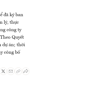
ể đã ký ban
 lý, thực
ng công ty
. Theo Quyết
n dự án; thời
ày công bố