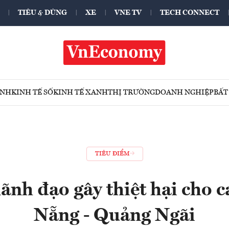
TIÊU & DÙNG
XE
VNE TV
TECH CONNECT
ÍNH
KINH TẾ SỐ
KINH TẾ XANH
THỊ TRƯỜNG
DOANH NGHIỆP
BẤT
TIÊU ĐIỂM
lãnh đạo gây thiệt hại cho 
Nẵng - Quảng Ngãi