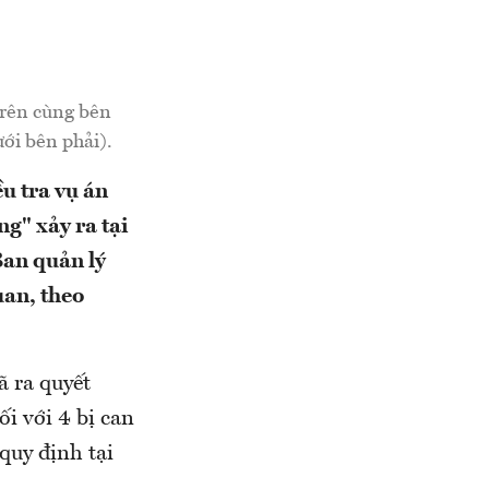
trên cùng bên
ới bên phải).
u tra vụ án
g" xảy ra tại
Ban quản lý
uan, theo
ã ra quyết
ối với 4 bị can
quy định tại