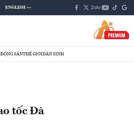
ENGLISH ++
 ĐỘNG SẢN
THẾ GIỚI
DÂN SINH
cao tốc Đà