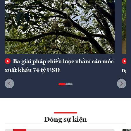
Ba giải pháp chiến lược nhằm cán mốc
xuất khẩu 74 tỷ USD
ngu
Dòng sự kiện