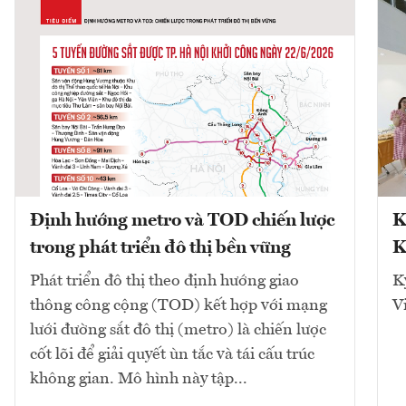
Định hướng metro và TOD chiến lược
K
trong phát triển đô thị bền vững
K
Phát triển đô thị theo định hướng giao
K
thông công cộng (TOD) kết hợp với mạng
V
lưới đường sắt đô thị (metro) là chiến lược
cốt lõi để giải quyết ùn tắc và tái cấu trúc
không gian. Mô hình này tập...