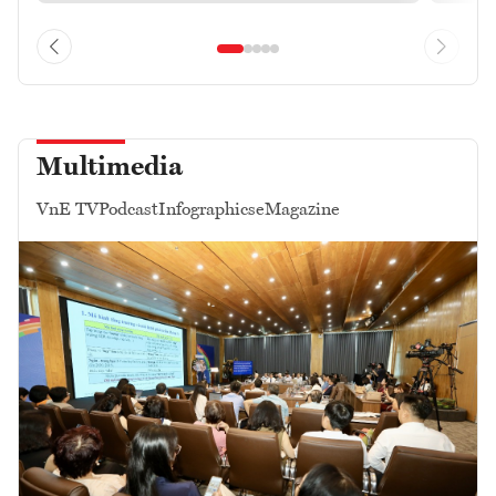
Multimedia
VnE TV
Podcast
Infographics
eMagazine