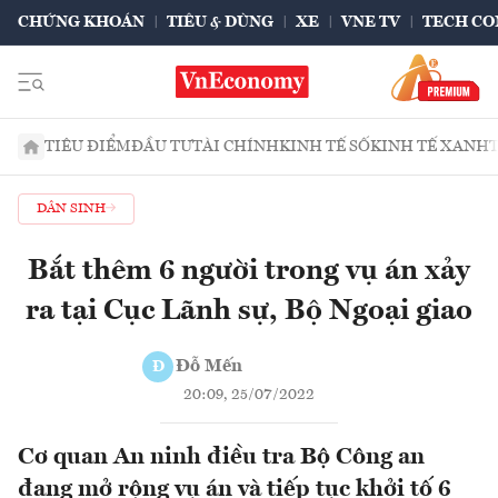
CHỨNG KHOÁN
TIÊU & DÙNG
XE
VNE TV
TECH CO
TIÊU ĐIỂM
ĐẦU TƯ
TÀI CHÍNH
KINH TẾ SỐ
KINH TẾ XANH
DÂN SINH
Bắt thêm 6 người trong vụ án xảy
ra tại Cục Lãnh sự, Bộ Ngoại giao
Đỗ Mến
Đ
20:09, 25/07/2022
Cơ quan An ninh điều tra Bộ Công an
đang mở rộng vụ án và tiếp tục khởi tố 6