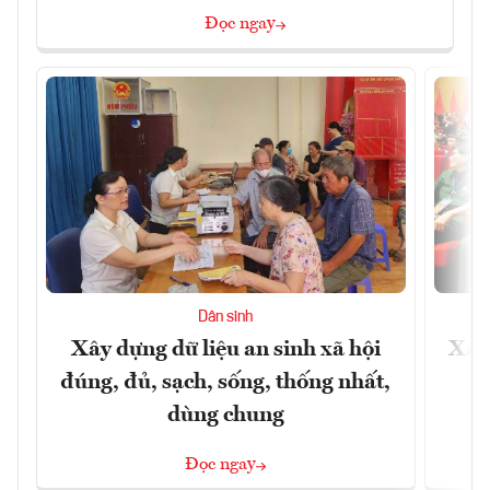
Đọc ngay
Dân sinh
Xây dựng dữ liệu an sinh xã hội
Xây
đúng, đủ, sạch, sống, thống nhất,
dùng chung
Đọc ngay