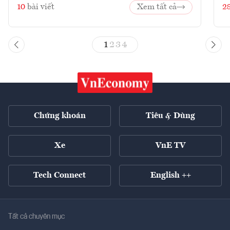
10
bài viết
Xem tất cả
2
1
2
3
4
Chứng khoán
Tiêu & Dùng
Xe
VnE TV
Tech Connect
English ++
Tất cả chuyên mục