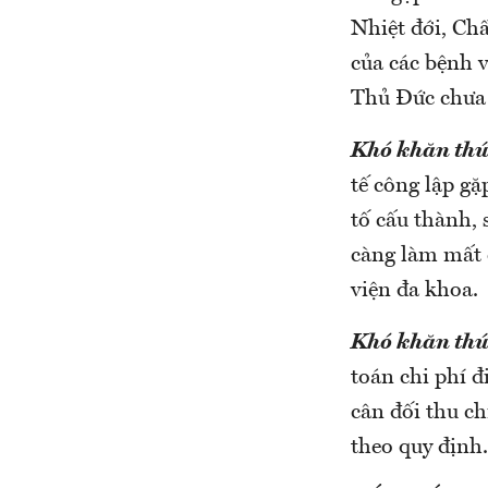
Nhiệt đới, Ch
của các bệnh v
Thủ Đức chưa 
Khó khăn thứ
tế công lập gặ
tố cấu thành, 
càng làm mất c
viện đa khoa.
Khó khăn thứ
toán chi phí đ
cân đối thu ch
theo quy định.