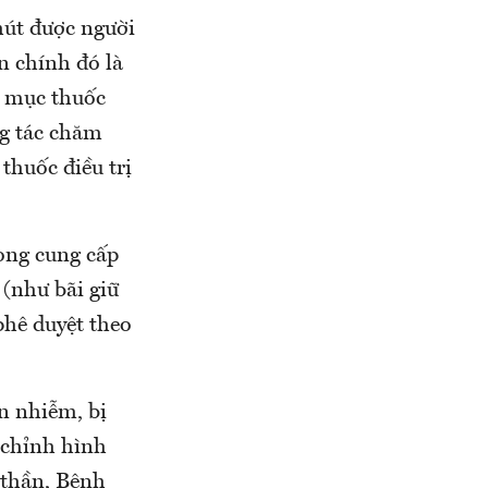
hút được người
 chính đó là
h mục thuốc
ng tác chăm
thuốc điều trị
ong cung cấp
 (như bãi giữ
phê duyệt theo
n nhiễm, bị
 chỉnh hình
 thần, Bệnh