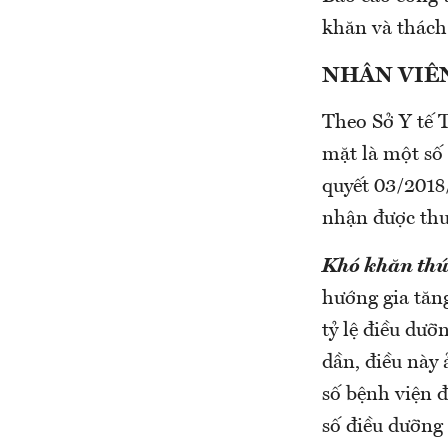
khăn và thách
NHÂN VIÊN
Theo Sở Y tế
mặt là một số
quyết 03/201
nhận được thu 
Khó khăn thứ
hướng gia tăng
tỷ lệ điều dưỡ
dần, điều này
số bệnh viện 
số điều dưỡng 