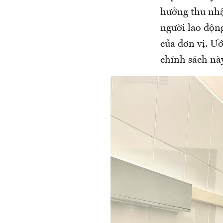
hưởng thu nhậ
người lao động
của đơn vị. Ướ
chính sách này