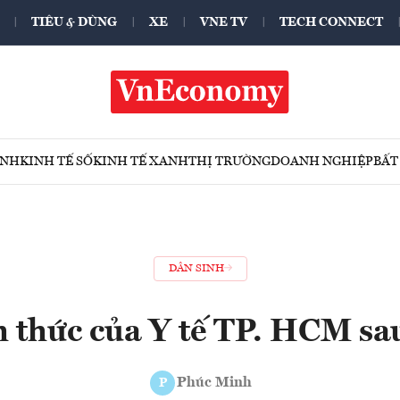
TIÊU & DÙNG
XE
VNE TV
TECH CONNECT
ÍNH
KINH TẾ SỐ
KINH TẾ XANH
THỊ TRƯỜNG
DOANH NGHIỆP
BẤT
DÂN SINH
h thức của Y tế TP. HCM sau
Phúc Minh
P