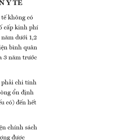
N Y TẾ
y tế không có
ố cấp kinh phí
a năm dưới 1,2
iện bình quân
a 3 năm trước
 phải chi tính
phòng ổn định
ếu có) đến hết
iện chính sách
ượng được