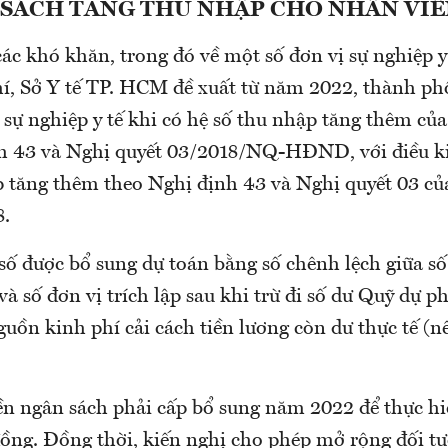
 SÁCH TĂNG THU NHẬP CHO NHÂN VIÊ
các khó khăn, trong đó về một số đơn vị sự nghiệp 
í, Sở Y tế TP. HCM đề xuất từ năm 2022, thành ph
 sự nghiệp y tế khi có hệ số thu nhập tăng thêm củ
h 43 và Nghị quyết 03/2018/NQ-HĐND, với điều k
p tăng thêm theo Nghị định 43 và Nghị quyết 03 củ
8.
số được bổ sung dự toán bằng số chênh lệch giữa số
 và số đơn vị trích lập sau khi trừ đi số dư Quỹ dự 
uồn kinh phí cải cách tiền lương còn dư thực tế (n
iền ngân sách phải cấp bổ sung năm 2022 để thực h
 đồng. Đồng thời, kiến nghị cho phép mở rộng đối t