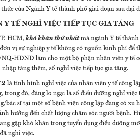
 thức của Ngành Y tế thành phố giai đoạn sau đại d
 Y TẾ NGHỈ VIỆC TIẾP TỤC GIA TĂNG
 TP. HCM,
khó khăn thứ nhất
mà ngành Y tế thành 
 đơn vị sự nghiệp y tế không có nguồn kinh phí để 
8/NQ-HĐND làm cho một bộ phận nhân viên y tế c
nhập tăng thêm, số nghỉ việc tiếp tục gia tăng.
 2
là tình hình nghỉ việc của nhân viên y tế công lậ
, trong đó, đáng lo ngại là số điều dưỡng nghỉ việc
ng/bác sĩ tại một số bệnh viện công lập đang có xu
 ảnh hưởng đến chất lượng chăm sóc người bệnh. H
đang gặp khó khăn trong tuyển dụng điều dưỡng mới
đã nghỉ việc.