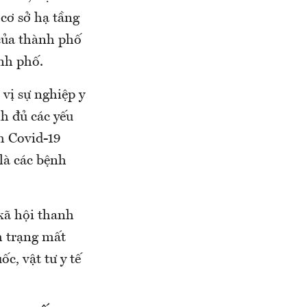
cơ sở hạ tầng
 của thành phố
nh phố.
 vị sự nghiệp y
nh đủ các yếu
h Covid-19
là các bệnh
xã hội thanh
h trạng mất
c, vật tư y tế