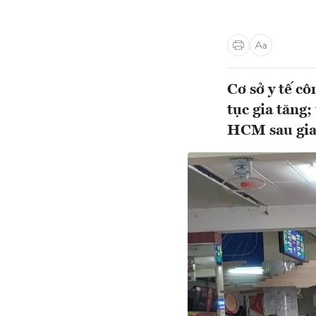
Cơ sở y tế cô
tục gia tăng;
HCM sau gia