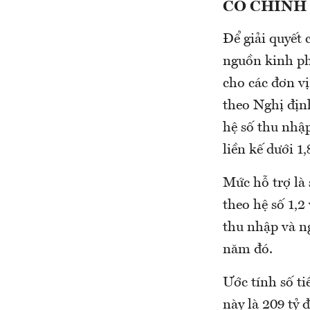
CÓ CHÍNH
Để giải quyết 
nguồn kinh ph
cho các đơn vị
theo Nghị địn
hệ số thu nhậ
liền kế dưới 1,
Mức hỗ trợ là 
theo hệ số 1,2
thu nhập và ng
năm đó.
Ước tính số t
này là 209 tỷ