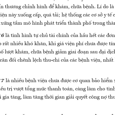
ấn thương chỉnh hình để khám, chữa bệnh. Lí do là 
iện này xuống cấp, quá tải; hệ thống các cơ sở y tế
xứng tầm mô hình phát triển thành phố trong thà
 6
là tình hình tự chủ tài chính của hầu hết các đơn
p rất nhiều khó khăn, khi giá viện phí chưa được tí
số lượt khám, chữa bệnh giảm giai đoạn sau đại dịc
ân đối chênh lệch thu-chi của các bệnh viện, nhất 
 7
là nhiều bệnh viện chưa được cơ quan bảo hiểm 
iều trị vượt tổng mức thanh toán, càng làm cho tìn
i gia tăng, làm tăng thời gian giải quyết công nợ thuố