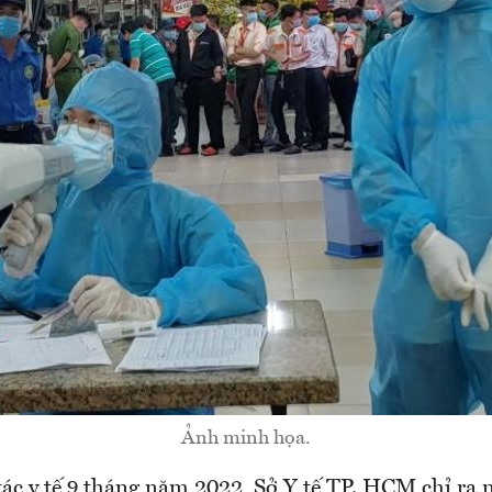
Ảnh minh họa.
tác y tế 9 tháng năm 2022, Sở Y tế TP. HCM chỉ ra 