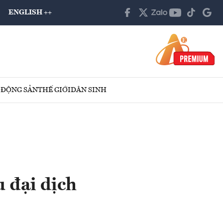
ENGLISH ++
 ĐỘNG SẢN
THẾ GIỚI
DÂN SINH
 đại dịch