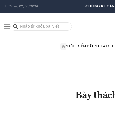
Thứ Sáu, 07/08/2026
CHỨNG KHOÁN
TIÊU ĐIỂM
ĐẦU TƯ
TÀI CH
Bảy thác