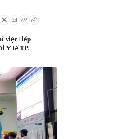
ỉ việc tiếp
ới Y tế TP.