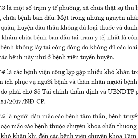
 3
là một số trạm y tế phường, xã chưa thật sự thu 
 chữa bệnh ban đầu. Một trong những nguyên nhân
ế quận, huyện đấu thầu không đủ loại thuốc và dan
 khám chữa bệnh ban đầu tại trạm y tế, nhất là cô
 bệnh không lây tại cộng đồng do không đủ các loại 
 các bệnh này như ở bệnh viện tuyến huyện.
 4
là các bệnh viện công lập gặp nhiều khó khăn tr
ện ích phục vụ người bệnh và thân nhân người bệnh
…) do phải chờ Sở Tài chính thẩm định và UBNDTP 
 151/2017/NĐ-CP.
 5
là người dân mắc các bệnh tâm thần, bệnh truyề
oặc mắc các bệnh thuộc chuyên khoa chấn thương
 khó khăn khi đến các bệnh viện chuyên khoa Tâm