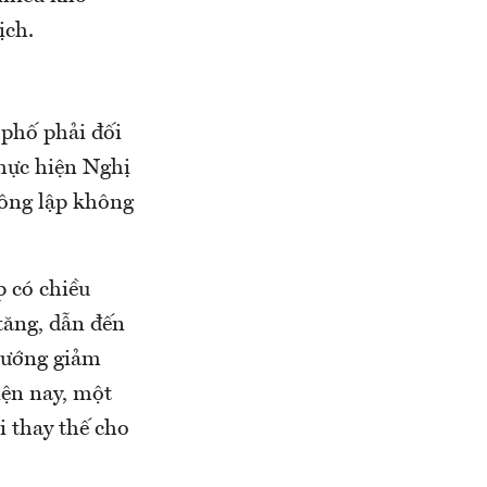
ịch.
phố phải đối
thực hiện Nghị
ông lập không
p có chiều
 tăng, dẫn đến
 hướng giảm
iện nay, một
 thay thế cho