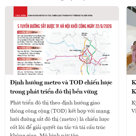
Định hướng metro và TOD chiến lược
K
trong phát triển đô thị bền vững
K
Phát triển đô thị theo định hướng giao
K
thông công cộng (TOD) kết hợp với mạng
V
lưới đường sắt đô thị (metro) là chiến lược
cốt lõi để giải quyết ùn tắc và tái cấu trúc
không gian. Mô hình này tập...