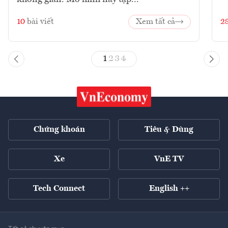
10
bài viết
Xem tất cả
2
1
2
3
4
Chứng khoán
Tiêu & Dùng
Xe
VnE TV
Tech Connect
English ++