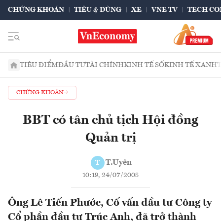
CHỨNG KHOÁN
TIÊU & DÙNG
XE
VNE TV
TECH CO
TIÊU ĐIỂM
ĐẦU TƯ
TÀI CHÍNH
KINH TẾ SỐ
KINH TẾ XANH
CHỨNG KHOÁN
BBT có tân chủ tịch Hội đồng
Quản trị
T.Uyên
T
10:19, 24/07/2008
Ông Lê Tiến Phước, Cố vấn đầu tư Công ty
Cổ phần đầu tư Trúc Anh, đã trở thành