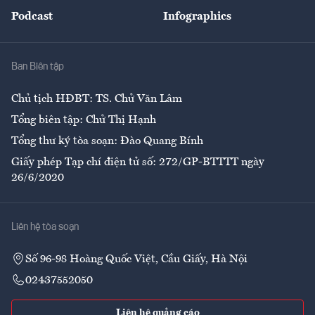
An sinh
Podcast
Infographics
Giải trí
Y tế
Nhà
Ban Biên tập
Ẩm thực
Chủ tịch HĐBT: TS. Chử Văn Lâm
Tổng biên tập: Chử Thị Hạnh
Tổng thư ký tòa soạn: Đào Quang Bính
Giấy phép Tạp chí điện tử số: 272/GP-BTTTT ngày
26/6/2020
Liên hệ tòa soạn
Số 96-98 Hoàng Quốc Việt, Cầu Giấy, Hà Nội
02437552050
Liên hệ quảng cáo