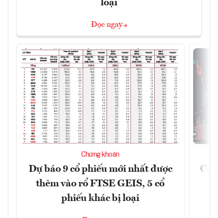
loại
Đọc ngay
Chứng khoán
Dự báo 9 cổ phiếu mới nhất được
Có t
thêm vào rổ FTSE GEIS, 5 cổ
phiếu khác bị loại