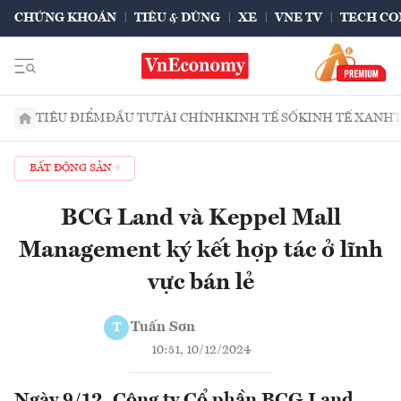
CHỨNG KHOÁN
TIÊU & DÙNG
XE
VNE TV
TECH CO
TIÊU ĐIỂM
ĐẦU TƯ
TÀI CHÍNH
KINH TẾ SỐ
KINH TẾ XANH
BẤT ĐỘNG SẢN
BCG Land và Keppel Mall
Management ký kết hợp tác ở lĩnh
vực bán lẻ
Tuấn Sơn
T
10:51, 10/12/2024
Ngày 9/12, Công ty Cổ phần BCG Land