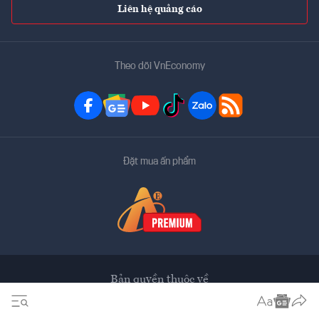
Liên hệ quảng cáo
Theo dõi VnEconomy
Đặt mua ấn phẩm
Bản quyền thuộc về
VnEconomy