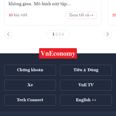
không gian. Mô hình này tập...
10
bài viết
Xem tất cả
2
1
2
3
4
Chứng khoán
Tiêu & Dùng
Xe
VnE TV
Tech Connect
English ++