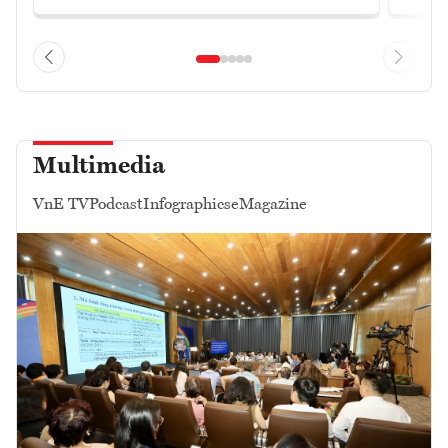
Multimedia
VnE TV
Podcast
Infographics
eMagazine