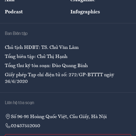
Đẹp +
An sinh
Podcast
Infographics
Giải trí
Y tế
Nhà
Ban Biên tập
Ẩm thực
Chủ tịch HĐBT: TS. Chử Văn Lâm
Tổng biên tập: Chử Thị Hạnh
Tổng thư ký tòa soạn: Đào Quang Bính
Giấy phép Tạp chí điện tử số: 272/GP-BTTTT ngày
26/6/2020
Liên hệ tòa soạn
Số 96-98 Hoàng Quốc Việt, Cầu Giấy, Hà Nội
02437552050