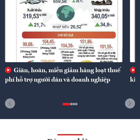
Giãn, hoãn, miễn giảm hàng loạt thuế
phí hỗ trợ người dân và doanh nghiệp
kin