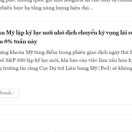
ng phó, những quốc gia như Bulgaria lại cho thấy sự chuẩn
 chiến lược hạ tầng năng lượng hiện đại…
 Mỹ lập kỷ lục mới nhờ dịch chuyển kỳ vọng lãi s
m 8% tuần này
ứng khoán Mỹ tăng điểm trong phiên giao dịch ngày thứ 
ỉ số S&P 500 lập kỷ lục mới, khi báo cáo việc làm xấu hơn k
ị trường tin rằng Cục Dự trữ Liên bang Mỹ (Fed) sẽ khôn
.
doanh