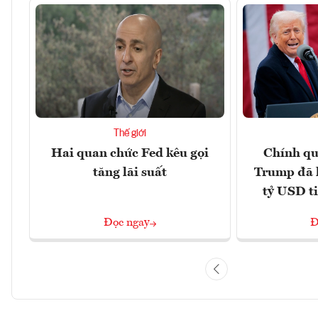
Thế giới
Hai quan chức Fed kêu gọi
Chính qu
tăng lãi suất
Trump đã 
tỷ USD t
Đọc ngay
Đ