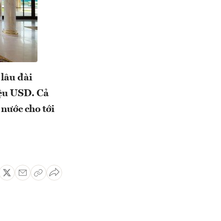
 lâu đài
iệu USD. Cả
 nước cho tới