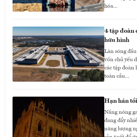
hóa...
4 tập đoàn 
hữu hình
Làn sóng đầu 
vốn chủ yếu d
các tập đoàn
toàn cầu...
Hạn hán tồi
Nắng nóng ga
đang đẩy nhi
năng lượng n