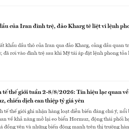
ầu của Iran đình trệ, đảo Kharg tê liệt vì lệnh ph
ất khẩu dầu thô của Iran qua đảo Kharg, cảng dầu quan t
, đã rơi vào đình trệ sau khi Mỹ tái áp đặt lệnh phong tỏa 
 tế thế giới tuần 2-8/8/2026: Tín hiệu lạc quan về
, chiến dịch can thiệp tỷ giá yên
 tế thế giới ghi nhận hàng loạt diễn biến đáng chú ý, nổi 
quan về khả năng mở lại eo biển Hormuz, động thái phối h
giá đồng yên và những biến động mạnh trên thị trường hà