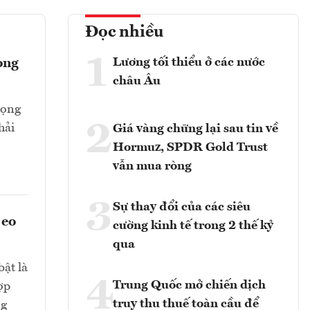
Đọc nhiều
1
Lương tối thiểu ở các nước
ong
châu Âu
rọng
2
hải
Giá vàng chững lại sau tin về
Hormuz, SPDR Gold Trust
vẫn mua ròng
3
Sự thay đổi của các siêu
 eo
cường kinh tế trong 2 thế kỷ
qua
bật là
4
Trung Quốc mở chiến dịch
ợp
truy thu thuế toàn cầu để
ng