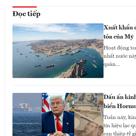
Đọc tiếp
Xuất khẩu d
tỏa của Mỹ
Hoạt động xu
nhất nước này
quân...
Dấu ấn kinh
biển Hormuz
Tuần này, kinh
tín hiệu lạc 
can thiệp tỷ 