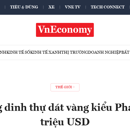
TIÊU & DÙNG
XE
VNE TV
TECH CONNECT
ÍNH
KINH TẾ SỐ
KINH TẾ XANH
THỊ TRƯỜNG
DOANH NGHIỆP
BẤT
THẾ GIỚI
 dinh thự dát vàng kiểu Ph
triệu USD