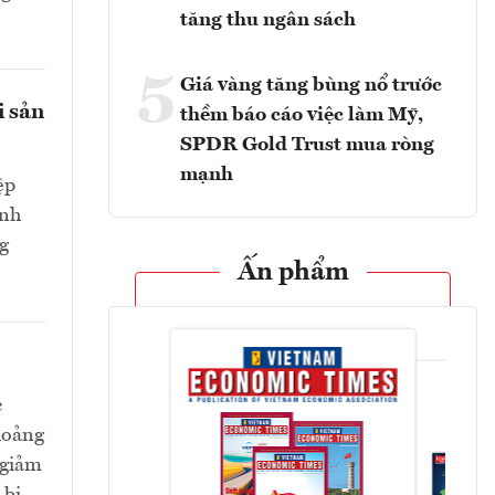
tăng thu ngân sách
5
Giá vàng tăng bùng nổ trước
i sản
thềm báo cáo việc làm Mỹ,
SPDR Gold Trust mua ròng
mạnh
ệp
ành
g
Ấn phẩm
c
hoảng
 giảm