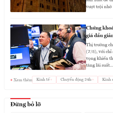
sản xuất để ứ
vượt trội nhờ
Chứng khoán
giá dầu giả
Thị trường ch
(7/8), với ch
vọng khiến th
tăng lãi suất..
Kinh tế
Chuyển động 24h
Kinh 
Xem thêm
Đừng bỏ lỡ