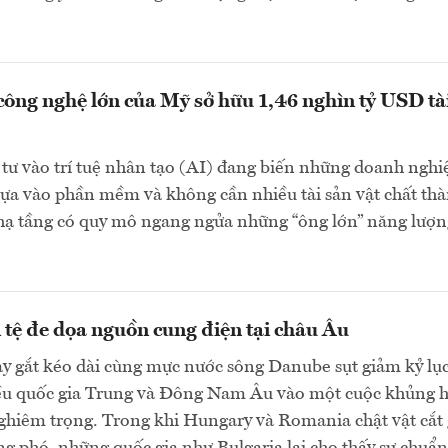
công nghệ lớn của Mỹ sở hữu 1,46 nghìn tỷ USD tà
tư vào trí tuệ nhân tạo (AI) đang biến những doanh nghi
ựa vào phần mềm và không cần nhiều tài sản vật chất th
 hạ tầng có quy mô ngang ngửa những “ông lớn” năng lượn
 tệ đe dọa nguồn cung điện tại châu Âu
y gắt kéo dài cùng mực nước sông Danube sụt giảm kỷ lụ
ều quốc gia Trung và Đông Nam Âu vào một cuộc khủng 
ghiêm trọng. Trong khi Hungary và Romania chật vật cắt