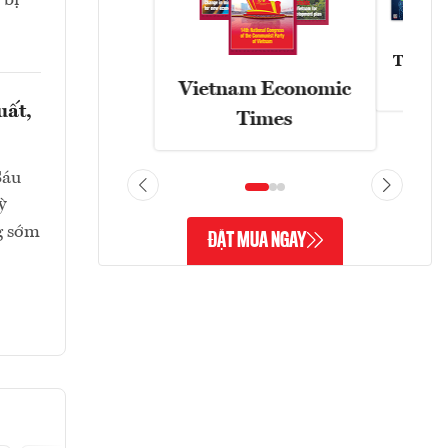
 bị
Tạp chí
Vietnam Economic
uất,
Times
Sáu
ỳ
g sớm
ĐẶT MUA NGAY