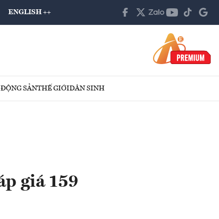
ENGLISH ++
 ĐỘNG SẢN
THẾ GIỚI
DÂN SINH
áp giá 159