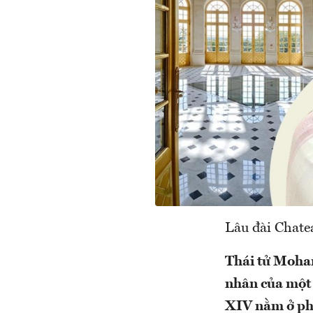
Lâu đài Chate
Thái tử Moha
nhân của một 
XIV nằm ở phí