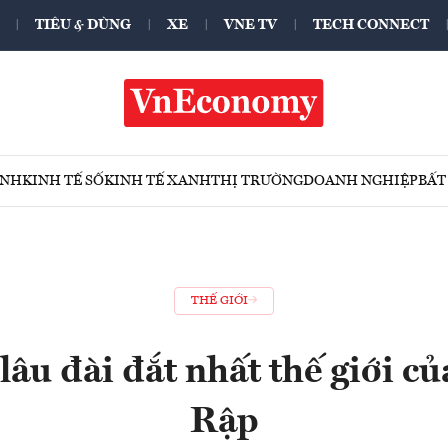
TIÊU & DÙNG
XE
VNE TV
TECH CONNECT
ÍNH
KINH TẾ SỐ
KINH TẾ XANH
THỊ TRƯỜNG
DOANH NGHIỆP
BẤT
THẾ GIỚI
lâu đài đắt nhất thế giới củ
Rập