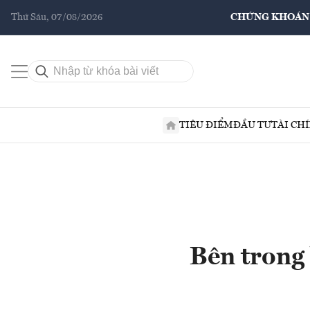
Thứ Sáu, 07/08/2026
CHỨNG KHOÁN
TIÊU ĐIỂM
ĐẦU TƯ
TÀI CH
Bên trong 