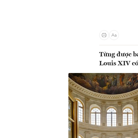
Từng được bá
Louis XIV có