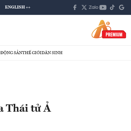
ENGLISH ++
 ĐỘNG SẢN
THẾ GIỚI
DÂN SINH
a Thái tử Ả