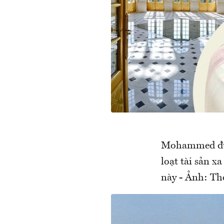
Mohammed được
loạt tài sản 
này - Ảnh: Th