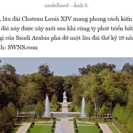
undefined - Ảnh 3.
, lâu đài Chateau Louis XIV mang phong cách kiến t
 đài này được xây mới sau khi công ty phát triển bấ
 của Saudi Arabia phá dỡ một lâu đài thế kỷ 19 n
Ảnh: SWNS.com