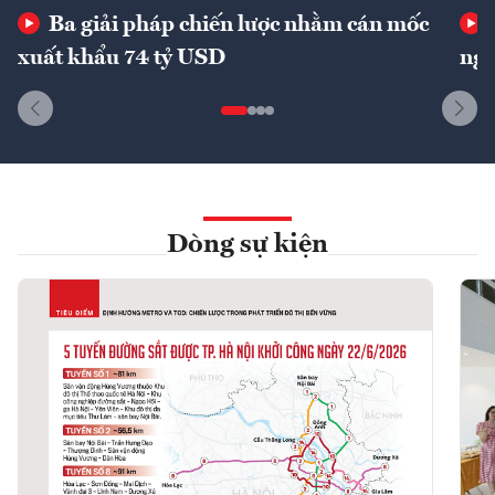
Ba giải pháp chiến lược nhằm cán mốc
xuất khẩu 74 tỷ USD
ngu
Dòng sự kiện