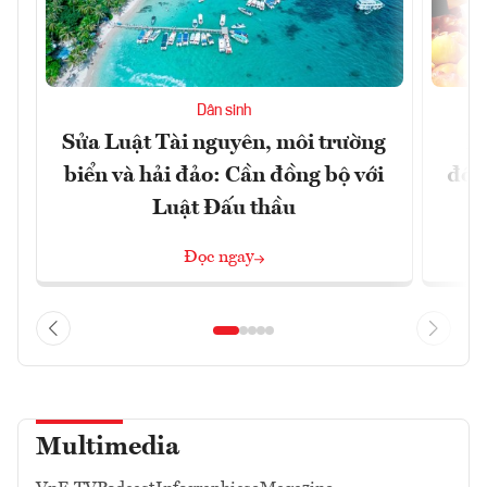
Dân sinh
Sửa Luật Tài nguyên, môi trường
L
biển và hải đảo: Cần đồng bộ với
đổi)
Luật Đấu thầu
Đọc ngay
Multimedia