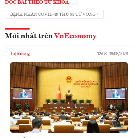
ĐỌC BÀI THEO TỪ KHOÁ
BỆNH NHÂN COVID-19 THỨ 53 TỬ VONG
Mới nhất trên
VnEconomy
Thị trường
12:03, 09/08/2026