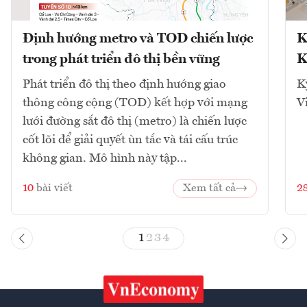
Định hướng metro và TOD chiến lược
K
trong phát triển đô thị bền vững
K
Phát triển đô thị theo định hướng giao
K
thông công cộng (TOD) kết hợp với mạng
V
lưới đường sắt đô thị (metro) là chiến lược
cốt lõi để giải quyết ùn tắc và tái cấu trúc
không gian. Mô hình này tập...
10
bài viết
Xem tất cả
2
1
2
3
4