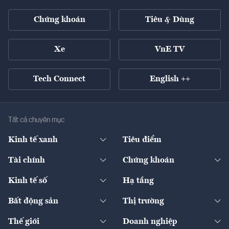
Chứng khoán
Tiêu & Dùng
Xe
VnE TV
Tech Connect
English ++
Tất cả chuyên mục
Kinh tế xanh
Tiêu điểm
Chuyển động xanh
Tài chính
Chứng khoán
Pháp lý
Ngân hàng
Doanh nghiệp niêm yết
Kinh tế số
Hạ tầng
Thương hiệu xanh
Thị trường vốn
Thị trường
Sản phẩm - Thị trường
Bất động sản
Thị trường
Diễn đàn
Thuế
Đầu tư
Tài sản số
Chính sách
Xuất nhập khẩu
Thế giới
Doanh nghiệp
Bảo hiểm
Quốc tế