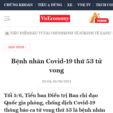
CHỨNG KHOÁN
TIÊU & DÙNG
XE
VNE TV
TECH CO
TIÊU ĐIỂM
ĐẦU TƯ
TÀI CHÍNH
KINH TẾ SỐ
KINH TẾ XANH
DÂN SINH
Bệnh nhân Covid-19 thứ 53 tử
vong
20:04, 05/06/2021
Tối 5/6, Tiểu ban Điều trị Ban chỉ đạo
Quốc gia phòng, chống dịch Covid-19
thông báo ca tử vong thứ 53 là bệnh nhân