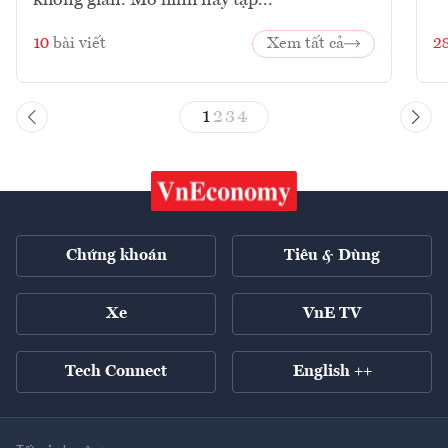
không gian. Mô hình này tập...
10
bài viết
Xem tất cả
2
1
2
3
4
Chứng khoán
Tiêu & Dùng
Xe
VnE TV
Tech Connect
English ++