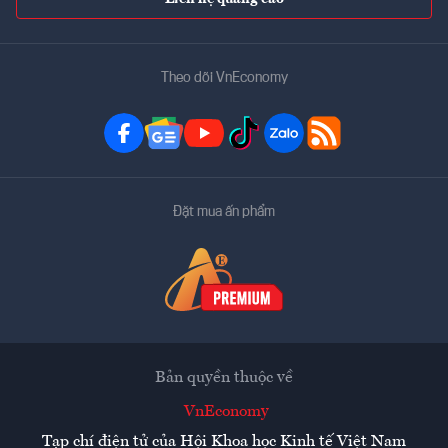
Theo dõi VnEconomy
Đặt mua ấn phẩm
Bản quyền thuộc về
VnEconomy
Tạp chí điện tử của Hội Khoa học Kinh tế Việt Nam