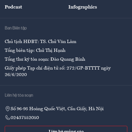
An sinh
Podcast
Infographics
Giải trí
Y tế
Nhà
Ban Biên tập
Ẩm thực
Chủ tịch HĐBT: TS. Chử Văn Lâm
Tổng biên tập: Chử Thị Hạnh
Tổng thư ký tòa soạn: Đào Quang Bính
Giấy phép Tạp chí điện tử số: 272/GP-BTTTT ngày
26/6/2020
Liên hệ tòa soạn
Số 96-98 Hoàng Quốc Việt, Cầu Giấy, Hà Nội
02437552050
Liên hệ quảng cáo