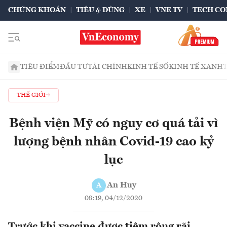
CHỨNG KHOÁN
TIÊU & DÙNG
XE
VNE TV
TECH CO
TIÊU ĐIỂM
ĐẦU TƯ
TÀI CHÍNH
KINH TẾ SỐ
KINH TẾ XANH
THẾ GIỚI
Bệnh viện Mỹ có nguy cơ quá tải vì
lượng bệnh nhân Covid-19 cao kỷ
lục
An Huy
A
08:19, 04/12/2020
Trước khi vaccine được tiêm rộng rãi,