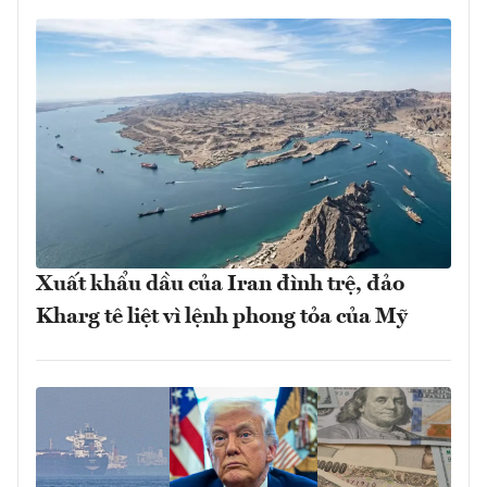
Xuất khẩu dầu của Iran đình trệ, đảo
Kharg tê liệt vì lệnh phong tỏa của Mỹ