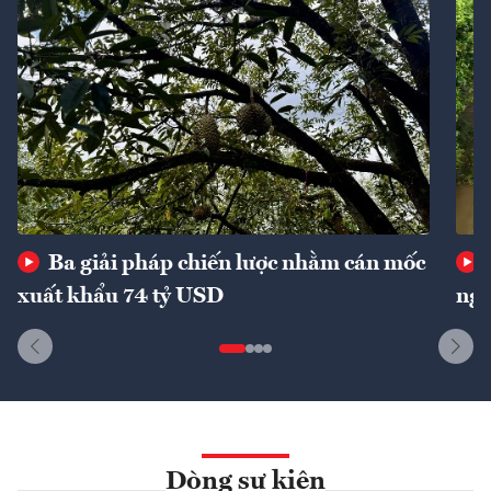
Ba giải pháp chiến lược nhằm cán mốc
xuất khẩu 74 tỷ USD
ngu
Dòng sự kiện