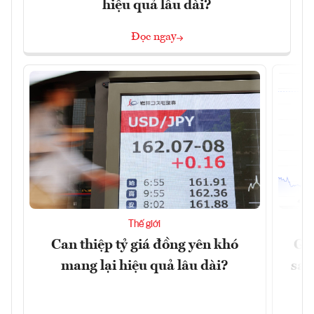
hiệu quả lâu dài?
Đọc ngay
Thế giới
Can thiệp tỷ giá đồng yên khó
Gi
mang lại hiệu quả lâu dài?
sau