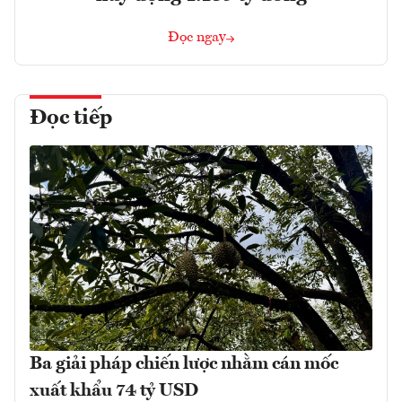
Đọc ngay
Đọc tiếp
Ba giải pháp chiến lược nhằm cán mốc
xuất khẩu 74 tỷ USD