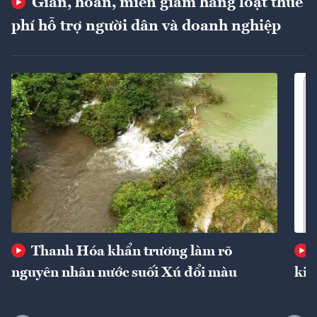
Giãn, hoãn, miễn giảm hàng loạt thuế
phí hỗ trợ người dân và doanh nghiệp
Thanh Hóa khẩn trương làm rõ
nguyên nhân nước suối Xú đổi màu
kin