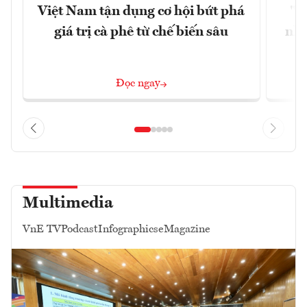
Việt Nam tận dụng cơ hội bứt phá
"H
giá trị cà phê từ chế biến sâu
nhì
Đọc ngay
Multimedia
VnE TV
Podcast
Infographics
eMagazine