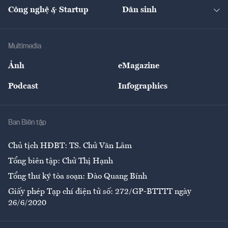
Tạp chí kinh tế Việt Nam
eMagazine
Nhà đầu tư
Du lịch
Công nghệ & Startup
Dân sinh
Tư vấn
Nông sản
Doanh nhân
Tư vấn Tiêu & Dùng
Infographics
Hạ tầng
Sức khỏe
Khung pháp lý
Doanh nghiệp
Địa phương
Thị trường
Bảo hiểm
Multimedia
Sự kiện
Nhân lực
Ảnh
eMagazine
Đẹp +
An sinh
Podcast
Infographics
Giải trí
Y tế
Nhà
Ban Biên tập
Ẩm thực
Chủ tịch HĐBT: TS. Chử Văn Lâm
Tổng biên tập: Chử Thị Hạnh
Tổng thư ký tòa soạn: Đào Quang Bính
Giấy phép Tạp chí điện tử số: 272/GP-BTTTT ngày
26/6/2020