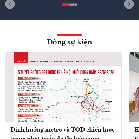
Dòng sự kiện
Định hướng metro và TOD chiến lược
K