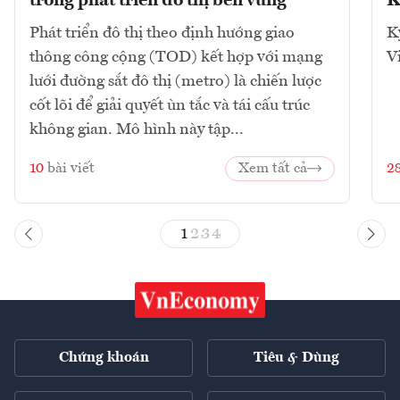
trong phát triển đô thị bền vững
K
Phát triển đô thị theo định hướng giao
K
thông công cộng (TOD) kết hợp với mạng
V
lưới đường sắt đô thị (metro) là chiến lược
cốt lõi để giải quyết ùn tắc và tái cấu trúc
không gian. Mô hình này tập...
10
bài viết
Xem tất cả
2
1
2
3
4
Chứng khoán
Tiêu & Dùng