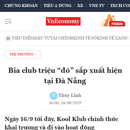
CHỨNG KHOÁN
TIÊU & DÙNG
XE
VNE TV
TECH CO
TIÊU ĐIỂM
ĐẦU TƯ
TÀI CHÍNH
KINH TẾ SỐ
KINH TẾ XANH
THỊ TRƯỜNG
Bia club triệu “đô” sắp xuất hiện
tại Đà Nẵng
Thùy Linh
T
10:00, 14/09/2017
Ngày 16/9 tới đây, Kool Klub chính thức
khai trương và đi vào hoạt động