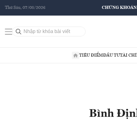
Thứ Sáu, 07/08/2026
CHỨNG KHOÁN
TIÊU ĐIỂM
ĐẦU TƯ
TÀI CH
Bình Địn