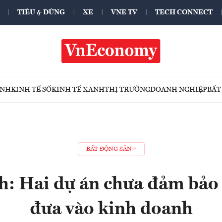
TIÊU & DÙNG
XE
VNE TV
TECH CONNECT
ÍNH
KINH TẾ SỐ
KINH TẾ XANH
THỊ TRƯỜNG
DOANH NGHIỆP
BẤT
BẤT ĐỘNG SẢN
h: Hai dự án chưa đảm bảo 
đưa vào kinh doanh