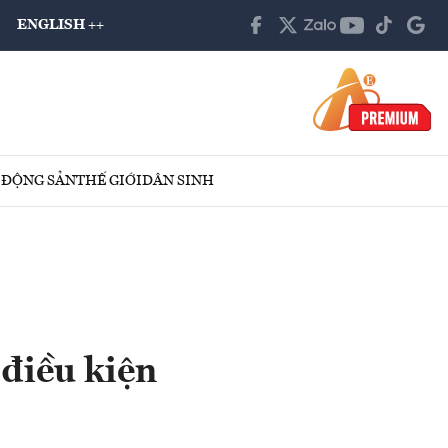
ENGLISH ++
 ĐỘNG SẢN
THẾ GIỚI
DÂN SINH
điều kiện