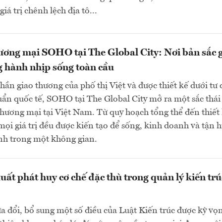
giá trị chênh lệch địa tô...
ơng mại SOHO tại The Global City: Nơi bản sắc 
 hành nhịp sống toàn cầu
thần giao thương của phố thị Việt và được thiết kế dưới tư 
ẩn quốc tế, SOHO tại The Global City mở ra một sắc thái
hương mại tại Việt Nam. Từ quy hoạch tổng thể đến thiết
, mọi giá trị đều được kiến tạo để sống, kinh doanh và tận
nh trong một không gian.
uất phát huy cơ chế đặc thù trong quản lý kiến trú
a đổi, bổ sung một số điều của Luật Kiến trúc được kỳ vọ