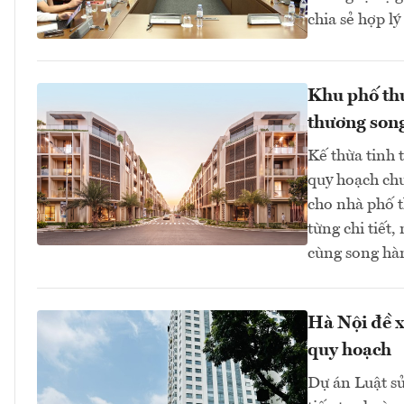
chia sẻ hợp lý 
Khu phố thư
thương song
Kế thừa tinh 
quy hoạch chu
cho nhà phố t
từng chi tiết
cùng song hà
Hà Nội đề x
quy hoạch
Dự án Luật sử