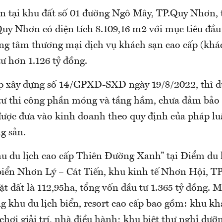
án tại khu đất số 01 đường Ngô Mây, TP.Quy Nhơn,
Quy Nhơn có diện tích 8.109,16 m2 với mục tiêu đầu
ung tâm thương mại dịch vụ khách sạn cao cấp (khác
ư hơn 1.126 tỷ đồng.
p xây dựng số 14/GPXD-SXD ngày 19/8/2022, thì d
tư thi công phần móng và tầng hầm, chưa đảm bảo 
được đưa vào kinh doanh theo quy định của pháp lu
g sản.
u du lịch cao cấp Thiên Đường Xanh” tại Điểm du l
 biển Nhơn Lý – Cát Tiến, khu kinh tế Nhơn Hội, 
ặt đất là 112,95ha, tổng vốn đầu tư 1.365 tỷ đồng.
g khu du lịch biển, resort cao cấp bao gồm: khu kh
chơi giải trí, nhà điều hành; khu biệt thự nghỉ dưỡ