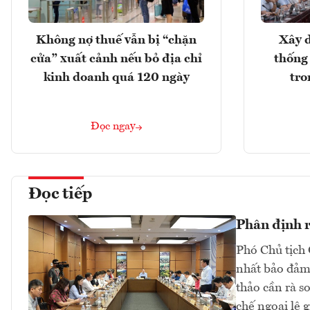
Không nợ thuế vẫn bị “chặn
Xây d
cửa” xuất cảnh nếu bỏ địa chỉ
thống
kinh doanh quá 120 ngày
tro
Đọc ngay
Đọc tiếp
Phân định rõ
Phó Chủ tịch 
nhất bảo đảm 
thảo cần rà s
chế ngoại lệ 