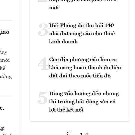
mới
3
Hải Phòng đã thu hồi 149
giao
nhà đất công sản cho thuê
kinh doanh
duy
4
Các địa phương cần làm rõ
 mới
khả năng hoàn thành dữ liệu
 kế
đất đai theo mốc tiến độ
 hưởng
5
Dòng vốn hướng đến những
thị trường bất động sản có
c,
lợi thế kết nối
ng