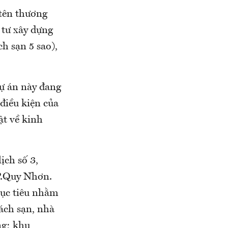
 tên thương
 tư xây dựng
h sạn 5 sao),
ự án này đang
điều kiện của
ật về kinh
ịch số 3,
TP.Quy Nhơn.
 Mục tiêu nhằm
ách sạn, nhà
ng; khu