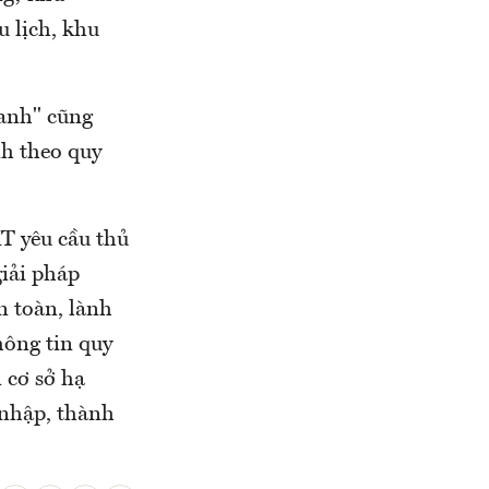
u lịch, khu
Xanh" cũng
nh theo quy
T yêu cầu thủ
giải pháp
n toàn, lành
hông tin quy
 cơ sở hạ
p nhập, thành