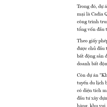
Trong đó, dự 
mại là Cadia 
công trình tr
tổng vốn đầu t
Theo giấy phé
được chủ đầu 
bất động sản 
doanh bất độn
Còn dự án “Kh
tuyến du lịch
có diện tích m
đầu tư xây dựn
hàng, khu vui 