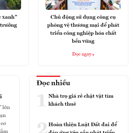
c xanh”
Chủ động sử dụng công cụ
 trưởng
phòng vệ thương mại để phát
triển công nghiệp hóa chất
bền vững
Đọc ngay
Đọc nhiều
1
Nhà trọ giá rẻ chật vật tìm
i
khách thuê
” lớn
oạn
2
 cơ
Hoàn thiện Luật Đất đai để
 đảm
đáp ứng yêu cầu phát triển