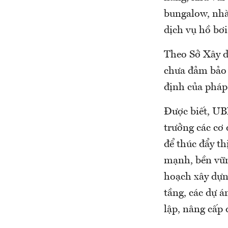
bungalow, nhà 
dịch vụ hồ bơi
Theo Sở Xây d
chưa đảm bảo 
định của pháp
Được biết, U
trưởng các cơ 
để thúc đẩy th
mạnh, bền vữn
hoạch xây dựng
tầng, các dự á
lập, nâng cấp 