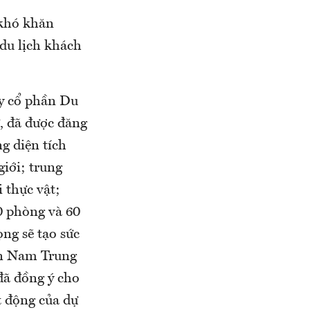
 khó khăn
du lịch khách
ty cổ phần Du
, đã được đăng
g diện tích
giới; trung
 thực vật;
0 phòng và 60
ng sẽ tạo sức
iển Nam Trung
đã đồng ý cho
t động của dự