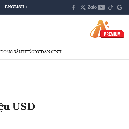
ENGLISH ++
 ĐỘNG SẢN
THẾ GIỚI
DÂN SINH
iệu USD