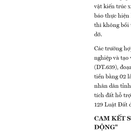
vật kiến trúc 
báo thực hiện 
thì không bồi 
dỡ.
Các trường hợp
nghiệp và tạo 
(DT.639), đoạn
tiền bằng 02 l
nhân dân tỉnh 
tích đất hỗ t
129 Luật Đất 
CAM KẾT 
ĐỘNG"