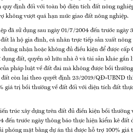
quy định đối với toàn bộ diện tích đất nông nghiệp
trợ không vượt quá hạn mức giao đất nông nghiệp.
ệp đã sử dụng sau ngày 01/7/2004 đến trước ngày
đất là hộ gia đình, cá nhân trực tiếp sản xuất nôn
 chứng nhận hoặc không đủ điều kiện để được cấp 
dụng đất, quyền sở hữu nhà ở và tài sản khác gắn l
của pháp luật về đất đai mà không được bồi thường 
o đất còn lại theo quyết định 23/2019/QĐ-UBND thì
giá trị bồi thường về đất đối với diện tích đất thự
iến trúc xây dựng trên đất đủ điền kiện bồi thường 
4 đến trước ngày thông báo thực hiện kiểm kê đất đ
ải phóng mặt bằng dự án thì được hỗ trợ 100% giá t