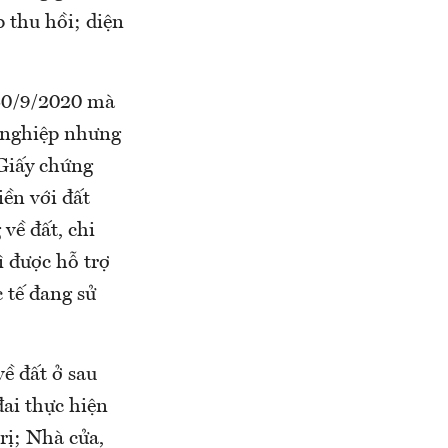
 thu hồi; diện
 30/9/2020 mà
g nghiệp nhưng
Giấy chứng
iền với đất
về đất, chi
 được hỗ trợ
c tế đang sử
về đất ở sau
ai thực hiện
rị; Nhà cửa,