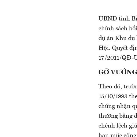
UBND tỉnh Bì
chính sách bồi
dự án Khu du 
Hội. Quyết địn
17/2011/QĐ-
GỠ VƯỚNG
Theo đó, trườ
15/10/1993 th
chứng nhận qu
thường bằng di
chênh lệch giữ
hạn mức công 