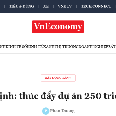
TIÊU & DÙNG
XE
VNE TV
TECH CONNECT
ÍNH
KINH TẾ SỐ
KINH TẾ XANH
THỊ TRƯỜNG
DOANH NGHIỆP
BẤT
BẤT ĐỘNG SẢN
ịnh: thúc đẩy dự án 250 tr
Phan Dương
P