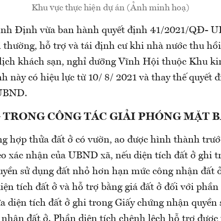
Khu vực thực hiện dự án (Ảnh minh hoạ)
nh Định vừa ban hành quyết định 41/2021/QĐ- 
 thường, hỗ trợ và tái định cư khi nhà nước thu hồi
lịch khách sạn, nghỉ dưỡng Vĩnh Hội thuộc Khu k
h này có hiệu lực từ 10/ 8/ 2021 và thay thế quyết đ
UBND.
 TRONG CÔNG TÁC GIẢI PHÓNG MẶT 
ng hợp thửa đất ở có vườn, ao được hình thành trướ
eo xác nhận của UBND xã, nếu diện tích đất ở ghi t
yền sử dụng đất nhỏ hơn hạn mức công nhận đất ở
ện tích đất ở và hỗ trợ bằng giá đất ở đối với phần 
a diện tích đất ở ghi trong Giấy chứng nhận quyền 
nhận đất ở. Phần diện tích chênh lệch hỗ trợ được 