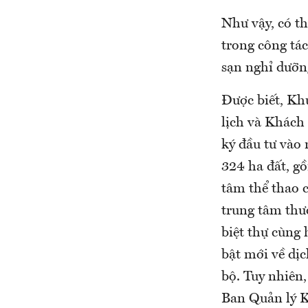
Như vậy, có t
trong công tá
sạn nghỉ dưỡn
Được biết, Kh
lịch và Khách
ký đầu tư vào
324 ha đất, gồ
tâm thể thao c
trung tâm thư
biệt thự cùng 
bật mới về dị
bộ. Tuy nhiên
Ban Quản lý K