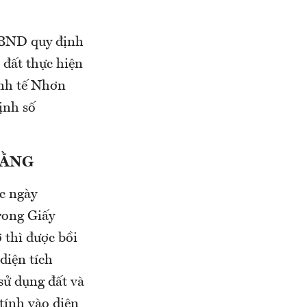
UBND quy định
 đất thực hiện
inh tế Nhơn
ịnh số
BẰNG
c ngày
rong Giấy
 thì được bồi
diện tích
sử dụng đất và
tính vào diện