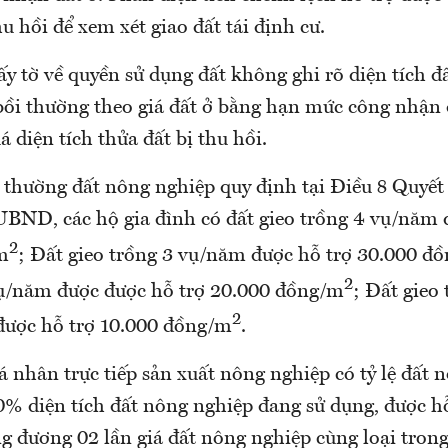
hu hồi để xem xét giao đất tái định cư.
y tờ về quyền sử dụng đất không ghi rõ diện tích đấ
 bồi thường theo giá đất ở bằng hạn mức công nhận
 diện tích thửa đất bị thu hồi.
i thường đất nông nghiệp quy định tại Điều 8 Quyết
ND, các hộ gia đình có đất gieo trồng 4 vụ/năm 
2
m
; Đất gieo trồng 3 vụ/năm được hỗ trợ 30.000 đ
2
vụ/năm được được hỗ trợ 20.000 đồng/m
; Đất gieo 
2
ược hỗ trợ 10.000 đồng/m
.
á nhân trực tiếp sản xuất nông nghiệp có tỷ lệ đất 
90% diện tích đất nông nghiệp đang sử dụng, được h
g đương 02 lần giá đất nông nghiệp cùng loại trong