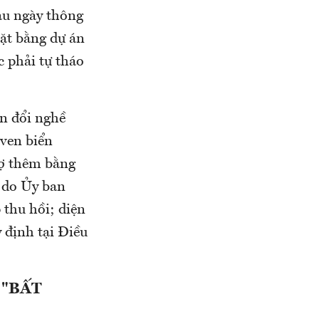
sau ngày thông
mặt bằng dự án
c phải tự tháo
ển đổi nghề
 ven biển
rợ thêm bằng
t do Ủy ban
 thu hồi; diện
 định tại Điều
 "BẤT