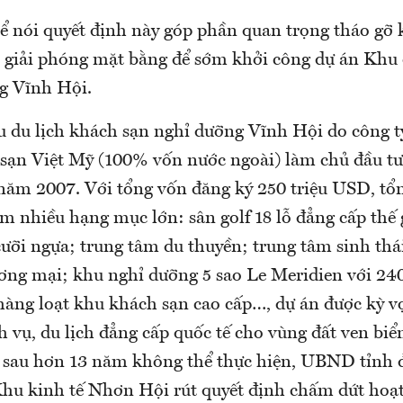
hể nói quyết định này góp phần quan trọng tháo gỡ
c giải phóng mặt bằng để sớm khởi công dự án Khu 
g Vĩnh Hội.
u du lịch khách sạn nghỉ dưỡng Vĩnh Hội do công 
 sạn Việt Mỹ (100% vốn nước ngoài) làm chủ đầu tư
 năm 2007. Với tổng vốn đăng ký 250 triệu USD, tổn
m nhiều hạng mục lớn: sân golf 18 lỗ đẳng cấp thế 
ưỡi ngựa; trung tâm du thuyền; trung tâm sinh thái
ơng mại; khu nghỉ dưỡng 5 sao Le Meridien với 24
hàng loạt khu khách sạn cao cấp…, dự án được kỳ vọ
ch vụ, du lịch đẳng cấp quốc tế cho vùng đất ven b
, sau hơn 13 năm không thể thực hiện, UBND tỉnh 
hu kinh tế Nhơn Hội rút quyết định chấm dứt hoạ