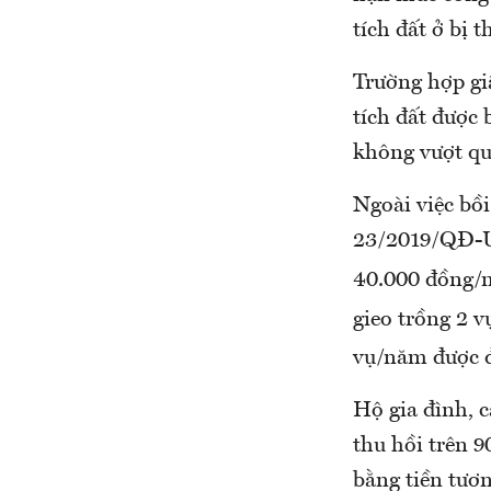
tích đất ở bị t
Trường hợp giấ
tích đất được
không vượt quá
Ngoài việc bồ
23/2019/QĐ-UB
40.000 đồng/
gieo trồng 2 
vụ/năm được đ
Hộ gia đình, c
thu hồi trên 
bằng tiền tươn