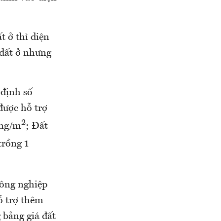
t ở thì diện
 đất ở nhưng
 định số
được hỗ trợ
2
ồng/m
; Đất
trồng 1
nông nghiệp
ỗ trợ thêm
 bảng giá đất