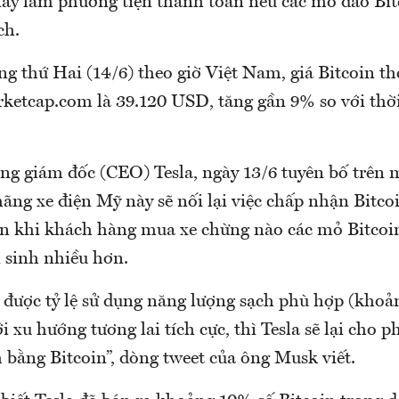
này làm phương tiện thanh toán nếu các mỏ đào Bit
ch.
g thứ Hai (14/6) theo giờ Việt Nam, giá Bitcoin the
ketcap.com là 39.120 USD, tăng gần 9% so với thờ
g giám đốc (CEO) Tesla, ngày 13/6 tuyên bố trên 
hãng xe điện Mỹ này sẽ nối lại việc chấp nhận Bitc
án khi khách hàng mua xe chừng nào các mỏ Bitcoi
 sinh nhiều hơn.
 được tỷ lệ sử dụng năng lượng sạch phù hợp (khoả
i xu hướng tương lai tích cực, thì Tesla sẽ lại cho 
 bằng Bitcoin”, dòng tweet của ông Musk viết.