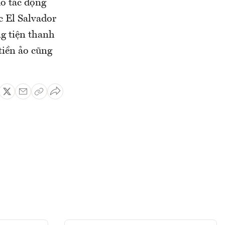
do tác động
c El Salvador
ng tiện thanh
tiền ảo cũng