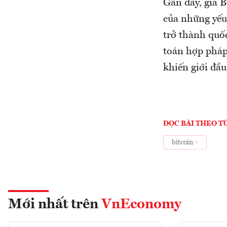
Gần đây, giá 
của những yếu 
trở thành quốc
toán hợp pháp
khiến giới đầu 
ĐỌC BÀI THEO T
bitcoin
Mới nhất trên
VnEconomy