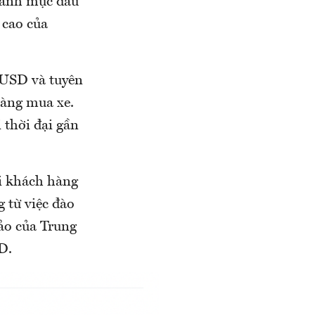
 danh mục đầu
 cao của
ỷ USD và tuyên
hàng mua xe.
 thời đại gần
hi khách hàng
 từ việc đào
 ảo của Trung
D.