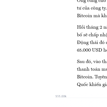
Ông cũng cho 
tư của công t
Bitcoin mà kh
Hồi tháng 2 nă
bố sẽ chấp nh
Động thái đó c
65.000 USD hồ
Sau đó, vào t
thanh toán mua
Bitcoin. Tuyên
Quốc khiến giá