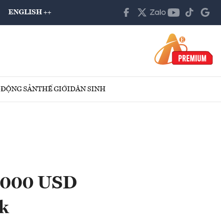
ENGLISH ++
 ĐỘNG SẢN
THẾ GIỚI
DÂN SINH
0.000 USD
k