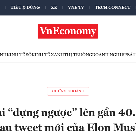
TIÊU & DÙNG
XE
VNE TV
TECH CONNECT
ÍNH
KINH TẾ SỐ
KINH TẾ XANH
THỊ TRƯỜNG
DOANH NGHIỆP
BẤT
CHỨNG KHOÁN
lại “dựng ngược” lên gần 4
sau tweet mới của Elon Mus