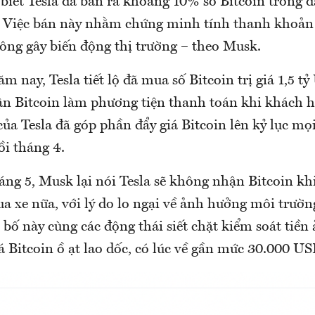
biết Tesla đã bán ra khoảng 10% số Bitcoin trong
y. Việc bán này nhằm chứng minh tính thanh khoản
ông gây biến động thị trường – theo Musk.
m nay, Tesla tiết lộ đã mua số Bitcoin trị giá 1,5 t
ận Bitcoin làm phương tiện thanh toán khi khách 
ủa Tesla đã góp phần đẩy giá Bitcoin lên kỷ lục mọi
i tháng 4.
háng 5, Musk lại nói Tesla sẽ không nhận Bitcoin k
 xe nữa, với lý do lo ngại về ảnh hưởng môi trường
 bố này cùng các động thái siết chặt kiểm soát tiền
 Bitcoin ồ ạt lao dốc, có lúc về gần mức 30.000 US