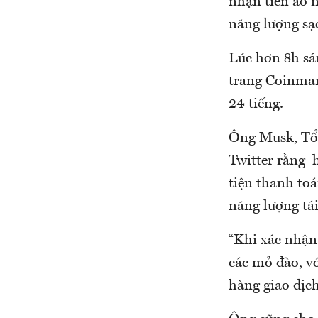
nhận tiền ảo 
năng lượng sạ
Lúc hơn 8h sán
trang Coinmar
24 tiếng.
Ông Musk, Tổn
Twitter rằng 
tiện thanh to
năng lượng tái
“Khi xác nhận
các mỏ đào, vớ
hàng giao dịch