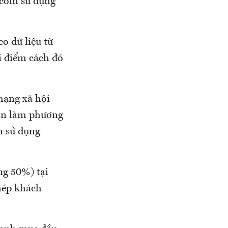
coin sử dụng
o dữ liệu từ
i điểm cách đó
mạng xã hội
oin làm phương
n sử dụng
ng 50%) tại
phép khách