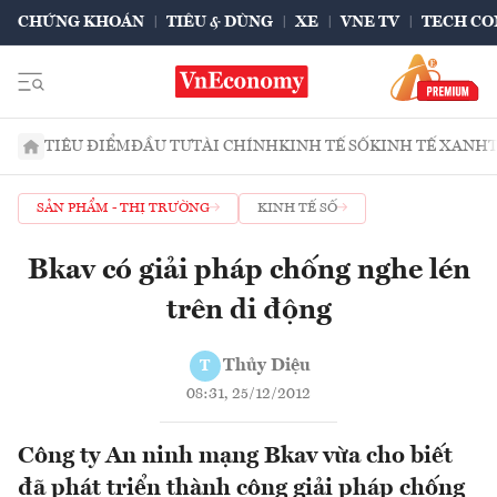
CHỨNG KHOÁN
TIÊU & DÙNG
XE
VNE TV
TECH CO
TIÊU ĐIỂM
ĐẦU TƯ
TÀI CHÍNH
KINH TẾ SỐ
KINH TẾ XANH
SẢN PHẨM - THỊ TRƯỜNG
KINH TẾ SỐ
Bkav có giải pháp chống nghe lén
trên di động
Thủy Diệu
T
08:31, 25/12/2012
Công ty An ninh mạng Bkav vừa cho biết
đã phát triển thành công giải pháp chống