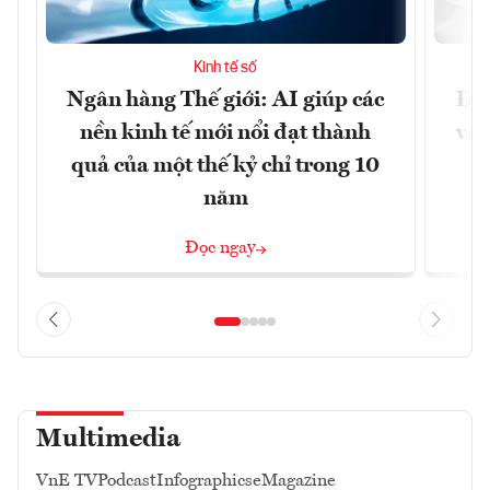
Kinh tế số
Ngân hàng Thế giới: AI giúp các
Đưa
nền kinh tế mới nổi đạt thành
vào
quả của một thế kỷ chỉ trong 10
năm
Đọc ngay
Multimedia
VnE TV
Podcast
Infographics
eMagazine