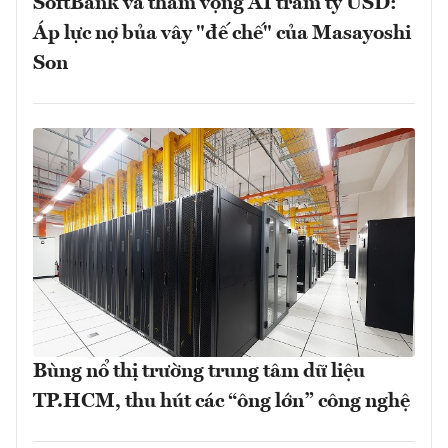
SoftBank và tham vọng AI trăm tỷ USD:
Áp lực nợ bủa vây "đế chế" của Masayoshi
Son
Bùng nổ thị trường trung tâm dữ liệu
TP.HCM, thu hút các “ông lớn” công nghệ