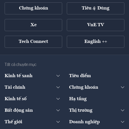
Chứng khoán
Tiêu & Dùng
Xe
VnE TV
Tech Connect
English ++
Tất cả chuyên mục
Kinh tế xanh
Tiêu điểm
Chuyển động xanh
Tài chính
Chứng khoán
Pháp lý
Ngân hàng
Doanh nghiệp niêm yết
Kinh tế số
Hạ tầng
Thương hiệu xanh
Thị trường vốn
Thị trường
Sản phẩm - Thị trường
Bất động sản
Thị trường
Diễn đàn
Thuế
Đầu tư
Tài sản số
Chính sách
Xuất nhập khẩu
Thế giới
Doanh nghiệp
Bảo hiểm
Quốc tế
Dịch vụ số
Thị trường
Khung pháp lý