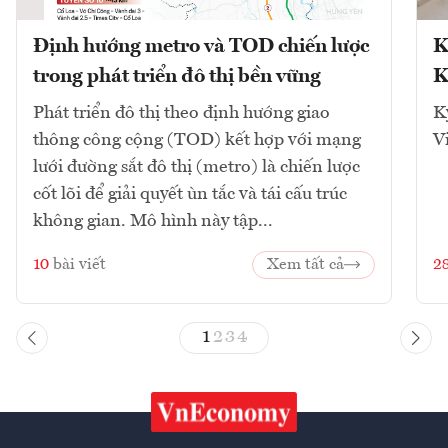
Định hướng metro và TOD chiến lược
K
trong phát triển đô thị bền vững
K
Phát triển đô thị theo định hướng giao
K
thông công cộng (TOD) kết hợp với mạng
V
lưới đường sắt đô thị (metro) là chiến lược
cốt lõi để giải quyết ùn tắc và tái cấu trúc
không gian. Mô hình này tập...
10
bài viết
Xem tất cả
2
1
2
3
4