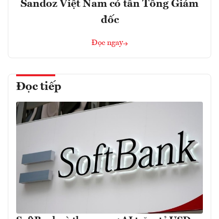
Sandoz Việt Nam có tân Tổng Giám
đốc
Đọc ngay
Đọc tiếp