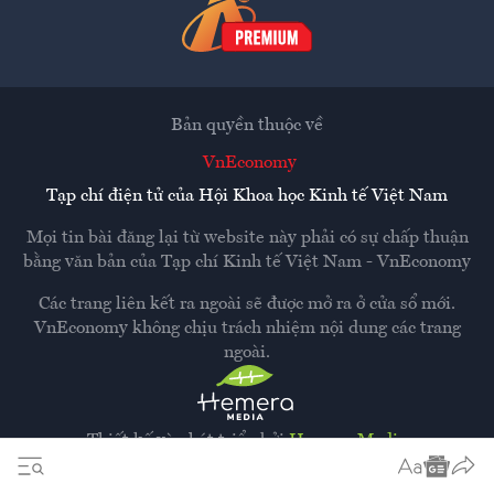
Bản quyền thuộc về
VnEconomy
Tạp chí điện tử của Hội Khoa học Kinh tế Việt Nam
Mọi tin bài đăng lại từ website này phải có sự chấp thuận
bằng văn bản của
Tạp chí Kinh tế Việt Nam - VnEconomy
Các trang liên kết ra ngoài sẽ được mở ra ở cửa sổ mới.
VnEconomy không chịu trách nhiệm nội dung các trang
ngoài.
Thiết kế và phát triển bởi
Hemera Media
Dựa trên nền tảng
Hemera AI CMS