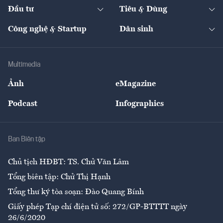
Chuyển động 24h
Đối thoại
The Guide
Video
Đầu tư
Tiêu & Dùng
Quản trị số
Cafe BĐS
Thị trường
Kinh doanh
Kết nối
Tạp chí kinh tế Việt Nam
eMagazine
Nhà đầu tư
Du lịch
Công nghệ & Startup
Dân sinh
Tư vấn
Nông sản
Doanh nhân
Tư vấn Tiêu & Dùng
Infographics
Hạ tầng
Sức khỏe
Khung pháp lý
Doanh nghiệp
Địa phương
Thị trường
Bảo hiểm
Multimedia
Sự kiện
Nhân lực
Ảnh
eMagazine
Đẹp +
An sinh
Podcast
Infographics
Giải trí
Y tế
Nhà
Ban Biên tập
Ẩm thực
Chủ tịch HĐBT: TS. Chử Văn Lâm
Tổng biên tập: Chử Thị Hạnh
Tổng thư ký tòa soạn: Đào Quang Bính
Giấy phép Tạp chí điện tử số: 272/GP-BTTTT ngày
26/6/2020