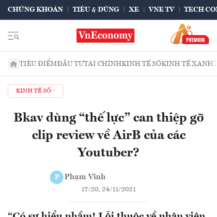
CHỨNG KHOÁN
TIÊU & DÙNG
XE
VNE TV
TECH CO
TIÊU ĐIỂM
ĐẦU TƯ
TÀI CHÍNH
KINH TẾ SỐ
KINH TẾ XANH
KINH TẾ SỐ
Bkav dùng “thế lực” can thiệp gỡ
clip review về AirB của các
Youtuber?
Phạm Vinh
P
17:20, 24/11/2021
“Có sự hiểu nhầm! Lỗi thuộc về nhân viên