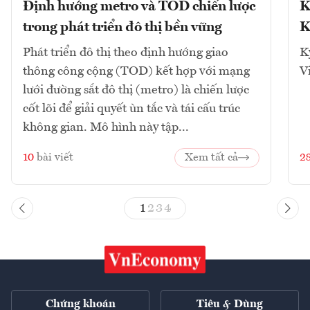
Định hướng metro và TOD chiến lược
K
trong phát triển đô thị bền vững
K
Phát triển đô thị theo định hướng giao
K
thông công cộng (TOD) kết hợp với mạng
V
lưới đường sắt đô thị (metro) là chiến lược
cốt lõi để giải quyết ùn tắc và tái cấu trúc
không gian. Mô hình này tập...
10
bài viết
Xem tất cả
2
1
2
3
4
Chứng khoán
Tiêu & Dùng