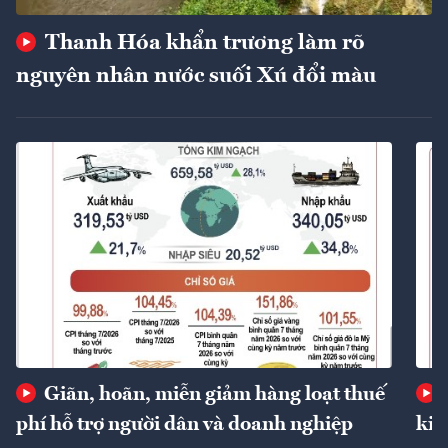
Thanh Hóa khẩn trương làm rõ
nguyên nhân nước suối Xú đổi màu
Giãn, hoãn, miễn giảm hàng loạt thuế
phí hỗ trợ người dân và doanh nghiệp
kin