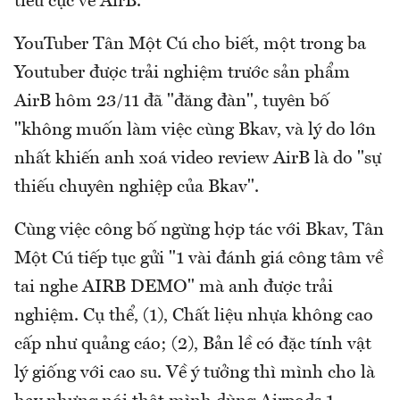
tiêu cực về AirB.
YouTuber Tân Một Cú cho biết, một trong ba
Youtuber được trải nghiệm trước sản phẩm
AirB hôm 23/11 đã "đăng đàn", tuyên bố
"không muốn làm việc cùng Bkav, và lý do lớn
nhất khiến anh xoá video review AirB là do "sự
thiếu chuyên nghiệp của Bkav".
Cùng việc công bố ngừng hợp tác với Bkav, Tân
Một Cú tiếp tục gửi "1 vài đánh giá công tâm về
tai nghe AIRB DEMO" mà anh được trải
nghiệm. Cụ thể, (1), Chất liệu nhựa không cao
cấp như quảng cáo; (2), Bản lề có đặc tính vật
lý giống với cao su. Về ý tưởng thì mình cho là