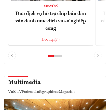
Kinh tế số
Đưa dịch vụ hỗ trợ chip bán dẫn
EU
vào danh mục dịch vụ sự nghiệp
cầu
công
Đọc ngay
Multimedia
VnE TV
Podcast
Infographics
eMagazine