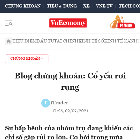
CHỨNG KHOÁN
TIÊU & DÙNG
XE
VNE TV
TECH CO
TIÊU ĐIỂM
ĐẦU TƯ
TÀI CHÍNH
KINH TẾ SỐ
KINH TẾ XANH
CHỨNG KHOÁN
Blog chứng khoán: Cổ yếu rơi
rụng
iTrader
I
17:25, 02/07/2021
Sự bấp bênh của nhóm trụ đang khiến các
chỉ số gặp rủi ro lớn. Cơ hội trong mùa