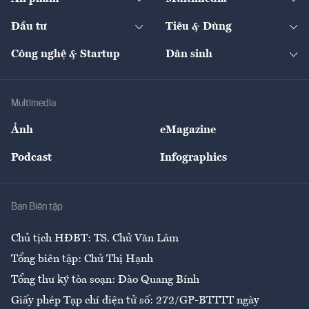
Khung pháp lý
Start-up
Dự án
Công nghiệp
Chuyển động 24h
Đối thoại
The Guide
Video
Đầu tư
Tiêu & Dùng
Quản trị số
Cafe BĐS
Thị trường
Kinh doanh
Kết nối
Tạp chí kinh tế Việt Nam
eMagazine
Nhà đầu tư
Du lịch
Công nghệ & Startup
Dân sinh
Tư vấn
Nông sản
Doanh nhân
Tư vấn Tiêu & Dùng
Infographics
Hạ tầng
Sức khỏe
Khung pháp lý
Doanh nghiệp
Địa phương
Thị trường
Bảo hiểm
Multimedia
Sự kiện
Nhân lực
Ảnh
eMagazine
Đẹp +
An sinh
Podcast
Infographics
Giải trí
Y tế
Nhà
Ban Biên tập
Ẩm thực
Chủ tịch HĐBT: TS. Chử Văn Lâm
Tổng biên tập: Chử Thị Hạnh
Tổng thư ký tòa soạn: Đào Quang Bính
Giấy phép Tạp chí điện tử số: 272/GP-BTTTT ngày