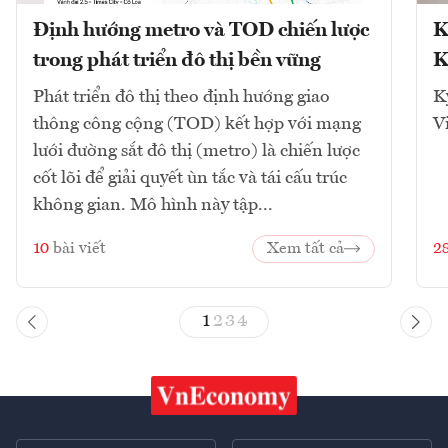
Định hướng metro và TOD chiến lược
K
trong phát triển đô thị bền vững
K
Phát triển đô thị theo định hướng giao
K
thông công cộng (TOD) kết hợp với mạng
V
lưới đường sắt đô thị (metro) là chiến lược
cốt lõi để giải quyết ùn tắc và tái cấu trúc
không gian. Mô hình này tập...
10
bài viết
Xem tất cả
2
1
2
3
4