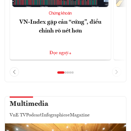
Chứng khoán
VN-Index gặp cản “cứng”, điều
B
chỉnh rõ nét hơn
Đọc ngay
Multimedia
VnE TV
Podcast
Infographics
eMagazine