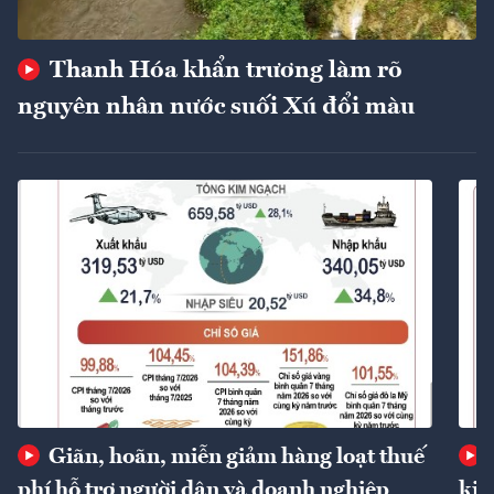
Thanh Hóa khẩn trương làm rõ
nguyên nhân nước suối Xú đổi màu
Giãn, hoãn, miễn giảm hàng loạt thuế
phí hỗ trợ người dân và doanh nghiệp
kin