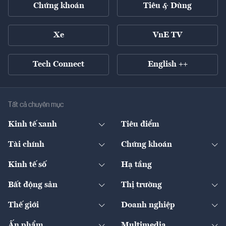
Chứng khoán
Tiêu & Dùng
Xe
VnE TV
Tech Connect
English ++
Tất cả chuyên mục
Kinh tế xanh
Tiêu điểm
Chuyển động xanh
Tài chính
Chứng khoán
Pháp lý
Ngân hàng
Doanh nghiệp niêm yết
Kinh tế số
Hạ tầng
Thương hiệu xanh
Thị trường vốn
Thị trường
Sản phẩm - Thị trường
Bất động sản
Thị trường
Diễn đàn
Thuế
Đầu tư
Tài sản số
Chính sách
Xuất nhập khẩu
Thế giới
Doanh nghiệp
Bảo hiểm
Quốc tế
Dịch vụ số
Thị trường
Khung pháp lý
Kinh tế
Chuyển động
Ấn phẩm
Multimedia