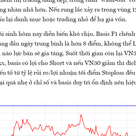
điểm thị trường đang đẹp, trong tuần “wash-out” c
àng nhàn nhã hơn. Nếu rung lắc xảy ra trong vùng 
cấu lại danh mục hoặc trading nhỏ để hạ giá vốn.
ái sinh hôm nay diễn biến khó chịu. Basis F1 chênh
tăng đầu ngày trung bình là hơn 8 điểm, không thể 
 nào lực bán sẽ gia tăng. Suốt thời gian còn lại V
xx, basis có lợi cho Short và nếu VN30 giảm thì đí
ếu tố từ tỷ lệ rủi ro/lợi nhuận tới điểm Stoploss đề
ại quá nhẹ ở chỉ số và basis duy trì ổn định nên hiệ