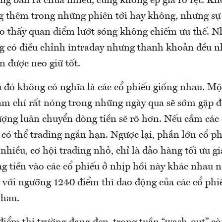
ng bán ra chưa nhiều, cũng không ép giá rõ rệt. K
ng thêm trong những phiên tới hay không, nhưng sự
o thấy quan điểm lướt sóng không chiếm ưu thế. N
g có điều chỉnh intraday nhưng thanh khoản đều n
n được neo giữ tốt.
u đó không có nghĩa là các cổ phiếu giống nhau. Mộ
m chí rất nóng trong những ngày qua sẽ sớm gặp đợ
ợng luân chuyển dòng tiền sẽ rõ hơn. Nếu cầm các
có thể trading ngắn hạn. Ngược lại, phần lớn cổ ph
nhiều, cơ hội trading nhỏ, chỉ là đảo hàng tối ưu g
g tiền vào các cổ phiếu ở nhịp hồi này khác nhau n
với ngưỡng 1240 điểm thì dao động của các cổ phi
nhau.