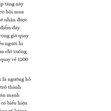
ịp tăng này
 cơ hội mua
 sẽ nhận được
 điểm đáy
vọng giá quay
ều người hi
ậm chí xuống
 quay về 1200
y là ngưỡng hỗ
 trở thành
 bán mạnh
 có biểu hiện