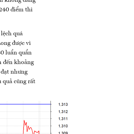
òn không đáng
1240 điểm thì
 lệch quá
Long được vì
N30 luẩn quẩn
ch đến khoảng
u đạt nhưng
u quả cũng rất