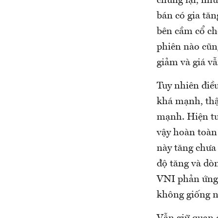
chững lại, như
bán có gia tă
bên cầm cổ ch
phiên nào cũn
giảm và giá vẫ
Tuy nhiên điề
khá mạnh, thậ
mạnh. Hiện tư
vậy hoàn toàn 
này tăng chưa 
độ tăng và dòn
VNI phản ứng 
không giống 