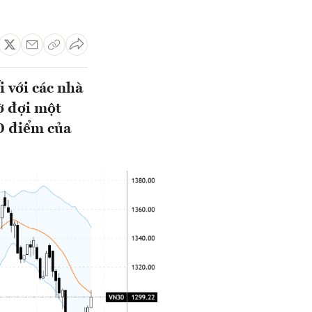
i với các nhà
ờ đợi một
40 điểm của