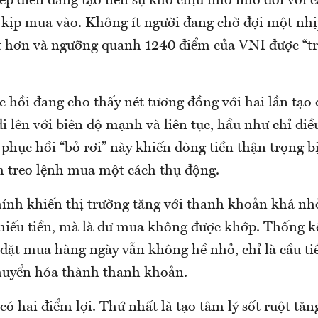
ếp diễn đang tạo nên sự khó chịu nho nhỏ đối với c
kịp mua vào. Không ít người đang chờ đợi một nhịp 
t hơn và ngưỡng quanh 1240 điểm của VNI được “tr
 hồi đang cho thấy nét tương đồng với hai lần tạo 
i lên với biên độ mạnh và liên tục, hầu như chỉ điề
 phục hồi “bỏ rơi” này khiến dòng tiền thận trọng bị
m treo lệnh mua một cách thụ động.
chính khiến thị trường tăng với thanh khoản khá nh
 thiếu tiền, mà là dư mua không được khớp. Thống k
 đặt mua hàng ngày vẫn không hề nhỏ, chỉ là cầu t
huyển hóa thành thanh khoản.
có hai điểm lợi. Thứ nhất là tạo tâm lý sốt ruột tăn