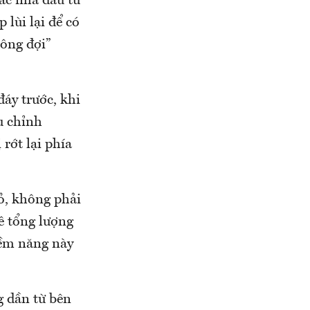
ác nhà đầu tư
lùi lại để có
ông đợi”
đáy trước, khi
u chỉnh
 rớt lại phía
ỏ, không phải
ê tổng lượng
iềm năng này
g dần từ bên