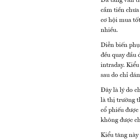
Đà tăng vẫn ti
cầm tiền chưa 
cơ hội mua tố
nhiều.
Diễn biến phục
đều quay đầu đ
intraday. Kiểu
sau do chỉ dá
Đây là lý do 
là thị trường
cổ phiếu được
không được c
Kiểu tăng này 