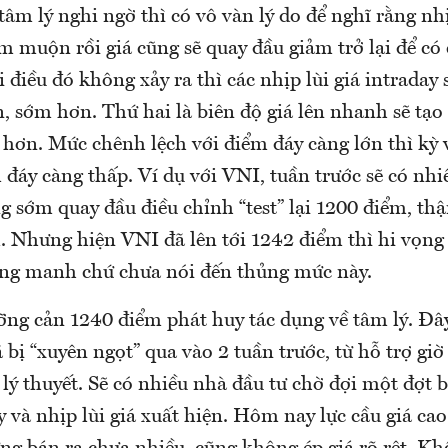
tâm lý nghi ngờ thì có vô vàn lý do để nghĩ rằng nh
m muộn rồi giá cũng sẽ quay đầu giảm trở lại để có
i điều đó không xảy ra thì các nhịp lùi giá intraday
n, sớm hơn. Thứ hai là biên độ giá lên nhanh sẽ tạo
 hơn. Mức chênh lệch với điểm đáy càng lớn thì kỳ 
 đáy càng thấp. Ví dụ với VNI, tuần trước sẽ có nhi
g sớm quay đầu điều chỉnh “test” lại 1200 điểm, th
. Nhưng hiện VNI đã lên tới 1242 điểm thì hi vọng
ng manh chứ chưa nói đến thủng mức này.
ưỡng cản 1240 điểm phát huy tác dụng về tâm lý. Đâ
ã bị “xuyên ngọt” qua vào 2 tuần trước, từ hỗ trợ giờ
 lý thuyết. Sẽ có nhiều nhà đầu tư chờ đợi một đợt
 và nhịp lùi giá xuất hiện. Hôm nay lực cầu giá cao