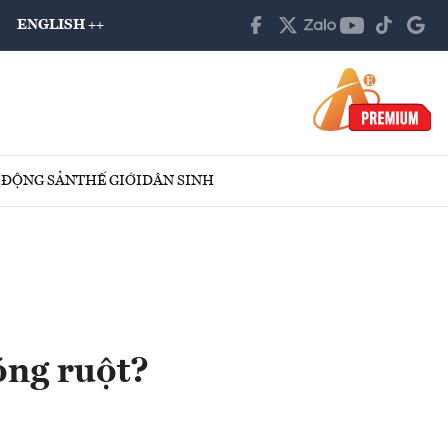
ENGLISH ++
 ĐỘNG SẢN
THẾ GIỚI
DÂN SINH
óng ruột?