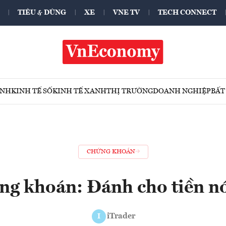
TIÊU & DÙNG
XE
VNE TV
TECH CONNECT
ÍNH
KINH TẾ SỐ
KINH TẾ XANH
THỊ TRƯỜNG
DOANH NGHIỆP
BẤT
CHỨNG KHOÁN
ng khoán: Đánh cho tiền n
iTrader
I