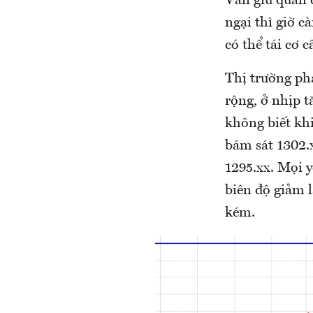
Vẫn giữ quan 
ngại thì giờ c
có thể tái cơ 
Thị trường ph
rộng, ở nhịp 
không biết khi
bám sát 1302.
1295.xx. Mọi y
biên độ giảm l
kém.