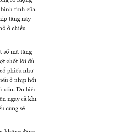
hông rõ lượng
 bình tĩnh của
hịp tăng này
hỏ ở chiều
t số mã tăng
t chốt lời đủ
 cổ phiếu như
iếu ở nhịp hồi
iá vốn. Do biên
ên ngay cả khi
ếu cũng sẽ