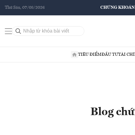
Thứ Sáu, 07/08/2026
CHỨNG KHOÁN
TIÊU ĐIỂM
ĐẦU TƯ
TÀI CH
Blog chứ