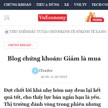
CHỨNG KHOÁN
TIÊU & DÙNG
XE
VNE TV
TECH CO
TIÊU ĐIỂM
ĐẦU TƯ
TÀI CHÍNH
KINH TẾ SỐ
KINH TẾ XANH
CHỨNG KHOÁN
Blog chứng khoán: Giảm là mua
iTrader
I
16:29, 11/10/2023
Đợt chốt lời khá nhẹ hôm nay đem lại kết
quả tốt, cho thấy lực bán ngắn hạn là yếu.
Thị trường đánh võng trong phiên nhưng