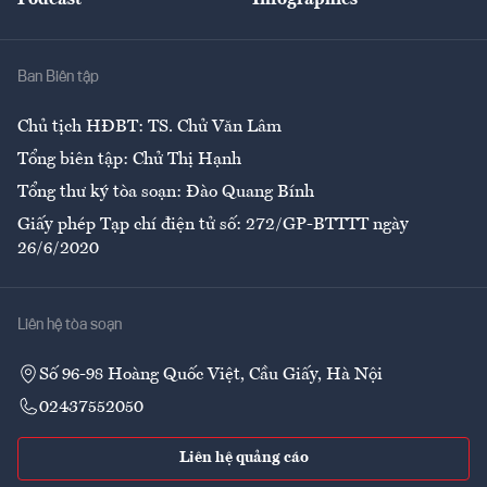
Giải trí
Y tế
Nhà
Ban Biên tập
Ẩm thực
Chủ tịch HĐBT: TS. Chử Văn Lâm
Tổng biên tập: Chử Thị Hạnh
Tổng thư ký tòa soạn: Đào Quang Bính
Giấy phép Tạp chí điện tử số: 272/GP-BTTTT ngày
26/6/2020
Liên hệ tòa soạn
Số 96-98 Hoàng Quốc Việt, Cầu Giấy, Hà Nội
02437552050
Liên hệ quảng cáo