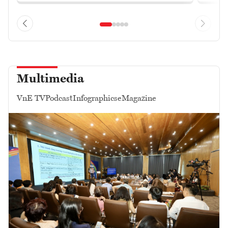
Multimedia
VnE TV
Podcast
Infographics
eMagazine