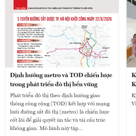
Định hướng metro và TOD chiến lược
K
trong phát triển đô thị bền vững
K
Phát triển đô thị theo định hướng giao
K
thông công cộng (TOD) kết hợp với mạng
V
lưới đường sắt đô thị (metro) là chiến lược
cốt lõi để giải quyết ùn tắc và tái cấu trúc
không gian. Mô hình này tập...