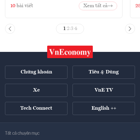
10
bài viết
Xem tất cả
2
1
2
3
4
Chứng khoán
Tiêu & Dùng
Xe
VnE TV
Tech Connect
English ++
Tất cả chuyên mục