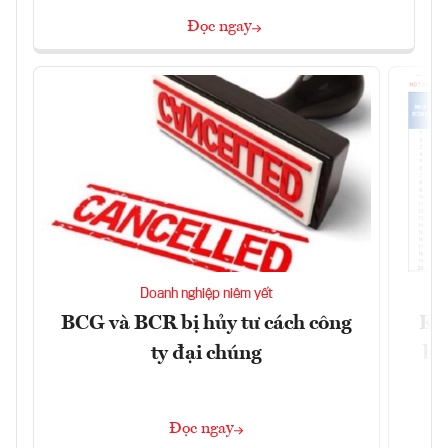
Đọc ngay
Doanh nghiệp niêm yết
BCG và BCR bị hủy tư cách công
Kh
ty đại chúng
ba
Đọc ngay