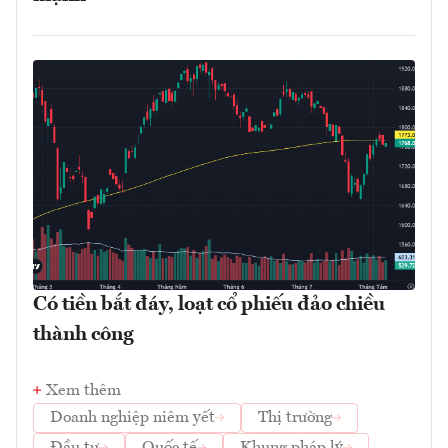
Có tiền bắt đáy, loạt cổ phiếu đảo chiều
thành công
Xem thêm
Doanh nghiệp niêm yết
Thị trường
Đầu tư
Quốc tế
Khung pháp lý