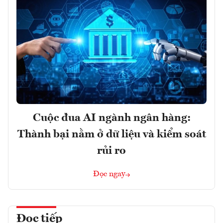
Cuộc đua AI ngành ngân hàng:
Thành bại nằm ở dữ liệu và kiểm soát
rủi ro
Đọc ngay
Đọc tiếp