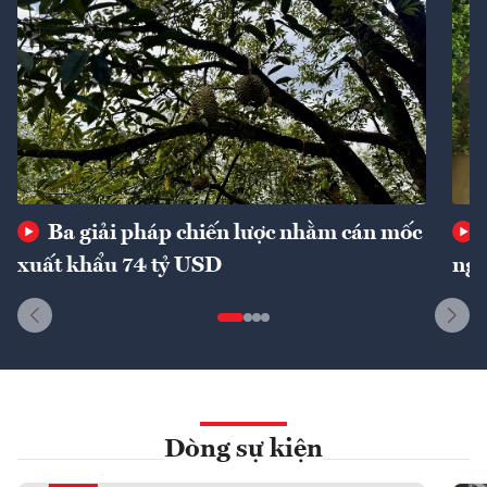
Ba giải pháp chiến lược nhằm cán mốc
xuất khẩu 74 tỷ USD
ngu
Dòng sự kiện