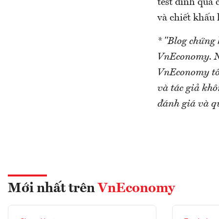
test đỉnh quá
và chiết khấu 
* "Blog chứng
VnEconomy. Nh
VnEconomy tô
và tác giả khô
đánh giá và q
Mới nhất trên
VnEconomy