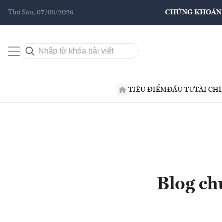
Thứ Sáu, 07/08/2026
CHỨNG KHOÁN
TIÊU ĐIỂM
ĐẦU TƯ
TÀI CH
Blog ch