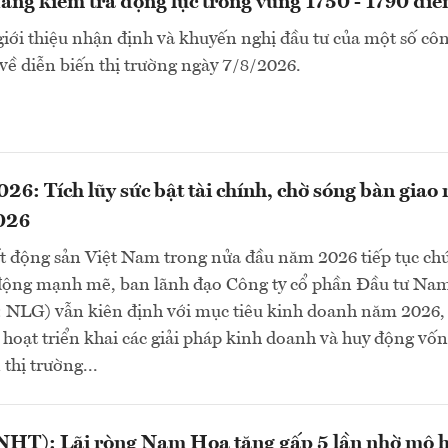
ng kiểm tra động lực trong vùng 1750 - 1790 đi
i thiệu nhận định và khuyến nghị đầu tư của một số côn
ề diễn biến thị trường ngày 7/8/2026.
6: Tích lũy sức bật tài chính, chờ sóng bàn giao
026
ất động sản Việt Nam trong nửa đầu năm 2026 tiếp tục ch
 động mạnh mẽ, ban lãnh đạo Công ty cổ phần Đầu tư Na
NLG) vẫn kiên định với mục tiêu kinh doanh năm 2026,
 hoạt triển khai các giải pháp kinh doanh và huy động vố
thị trường...
HT): Lãi ròng Nam Hoa tăng gấp 5 lần nhờ mô 