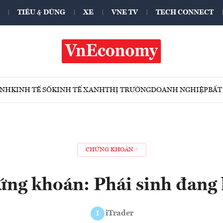
TIÊU & DÙNG
XE
VNE TV
TECH CONNECT
ÍNH
KINH TẾ SỐ
KINH TẾ XANH
THỊ TRƯỜNG
DOANH NGHIỆP
BẤT
CHỨNG KHOÁN
ứng khoán: Phái sinh đang 
iTrader
I