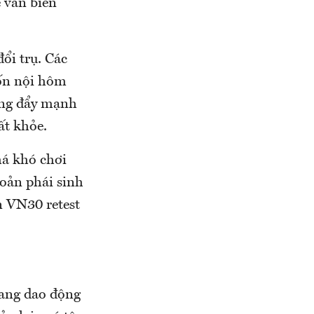
 vẫn biến
ổi trụ. Các
vốn nội hôm
cũng đẩy mạnh
ất khỏe.
há khó chơi
hoản phái sinh
n VN30 retest
đang dao động