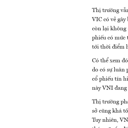
Thị trường vẫ
VIC có vẻ gây
còn lại không 
phiếu có mức t
tới thời điểm h
Có thể xem đó 
do có sự luân
cổ phiếu tín h
này VNI đang 
Thị trường phá
sở cũng khá tố
Tuy nhiên, VN