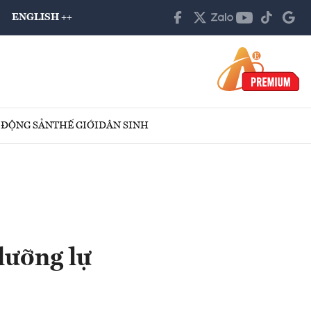
ENGLISH ++
 ĐỘNG SẢN
THẾ GIỚI
DÂN SINH
lưỡng lự