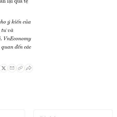
n lại quá tệ
ho ý kiến của
 tư và
iả. VnEconomy
n quan đến các