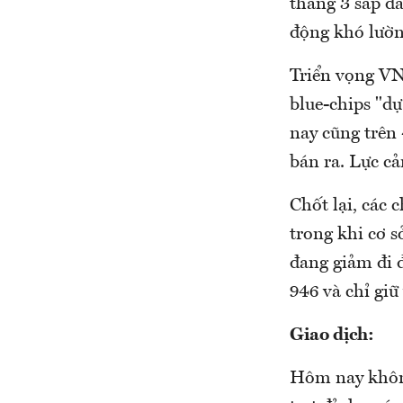
tháng 3 sắp đ
động khó lườn
Triển vọng VN3
blue-chips "dự
nay cũng trên 
bán ra. Lực c
Chốt lại, các 
trong khi cơ s
đang giảm đi 
946 và chỉ giữ
Giao dịch:
Hôm nay không