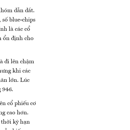
 nhóm dẫn dắt.
 số blue-chips
nh là các cổ
n ổn định cho
đà đi lên chậm
hưng khi các
hăn lớn. Lúc
 946.
ên cổ phiếu cơ
ăng cao hơn.
 thời kỳ hạn