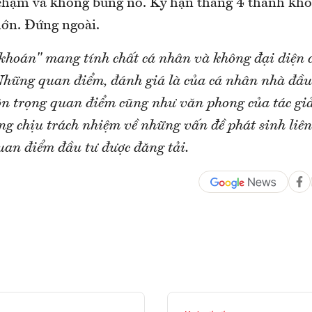
 chậm và không bùng nổ. Kỳ hạn tháng 4 thanh khoả
lớn. Đứng ngoài.
 khoán" mang tính chất cá nhân và không đại diện c
ững quan điểm, đánh giá là của cá nhân nhà đầu
n trọng quan điểm cũng như văn phong của tác g
ng chịu trách nhiệm về những vấn đề phát sinh liê
uan điểm đầu tư được đăng tải.