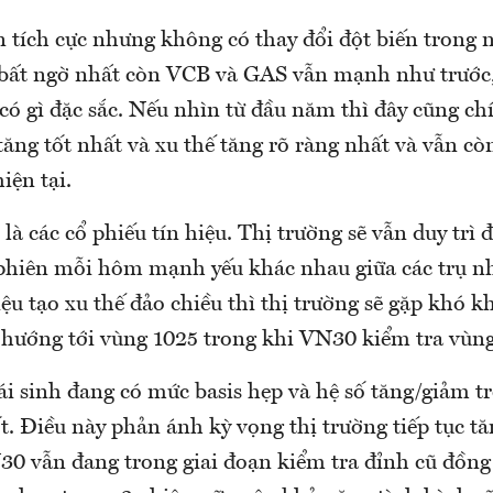
n tích cực nhưng không có thay đổi đột biến trong
 bất ngờ nhất còn VCB và GAS vẫn mạnh như trước,
có gì đặc sắc. Nếu nhìn từ đầu năm thì đây cũng chí
ăng tốt nhất và xu thế tăng rõ ràng nhất và vẫn cò
iện tại.
là các cổ phiếu tín hiệu. Thị trường sẽ vẫn duy trì 
 phiên mỗi hôm mạnh yếu khác nhau giữa các trụ n
iệu tạo xu thế đảo chiều thì thị trường sẽ gặp khó k
hướng tới vùng 1025 trong khi VN30 kiểm tra vùng
i sinh đang có mức basis hẹp và hệ số tăng/giảm tr
t. Điều này phản ánh kỳ vọng thị trường tiếp tục t
30 vẫn đang trong giai đoạn kiểm tra đỉnh cũ đồng