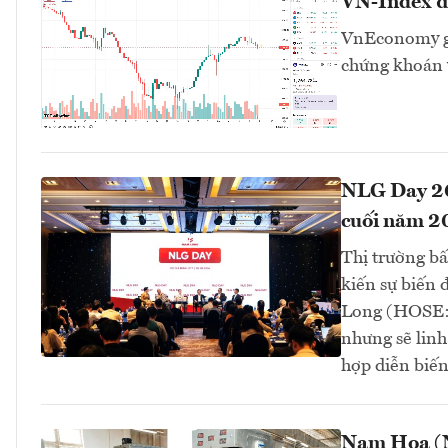
VN-Index đa
VnEconomy giớ
chứng khoán v
NLG Day 202
cuối năm 2
Thị trường b
kiến sự biến
Long (HOSE: 
nhưng sẽ linh
hợp diễn biến 
Nam Hoa (N