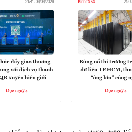
Kinh tế số
21:41, 06/08/2026
21:0
húc đẩy giao thương
Bùng nổ thị trường t
rung với dịch vụ thanh
dữ liệu TP.HCM, thu
QR xuyên biên giới
“ông lớn” công 
Đọc ngay
Đọc ngay