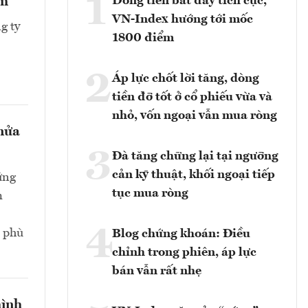
1
Dòng tiền bắt đáy tích cực,
ểm
VN-Index hướng tới mốc
g ty
1800 điểm
2
Áp lực chốt lời tăng, dòng
tiền đỡ tốt ở cổ phiếu vừa và
nhỏ, vốn ngoại vẫn mua ròng
 nửa
3
Đà tăng chững lại tại ngưỡng
cản kỹ thuật, khối ngoại tiếp
ứng
tục mua ròng
m
4
n phù
Blog chứng khoán: Điều
chỉnh trong phiên, áp lực
bán vẫn rất nhẹ
hình