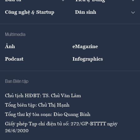
Đầu tư
Tiêu & Dùng
Quản trị số
Cafe BĐS
Thị trường
Kinh doanh
Kết nối
Tạp chí kinh tế Việt Nam
eMagazine
Nhà đầu tư
Du lịch
Công nghệ & Startup
Dân sinh
Tư vấn
Nông sản
Doanh nhân
Tư vấn Tiêu & Dùng
Infographics
Hạ tầng
Sức khỏe
Khung pháp lý
Doanh nghiệp
Địa phương
Thị trường
Bảo hiểm
Multimedia
Sự kiện
Nhân lực
Ảnh
eMagazine
Đẹp +
An sinh
Podcast
Infographics
Giải trí
Y tế
Nhà
Ban Biên tập
Ẩm thực
Chủ tịch HĐBT: TS. Chử Văn Lâm
Tổng biên tập: Chử Thị Hạnh
Tổng thư ký tòa soạn: Đào Quang Bính
Giấy phép Tạp chí điện tử số: 272/GP-BTTTT ngày
26/6/2020