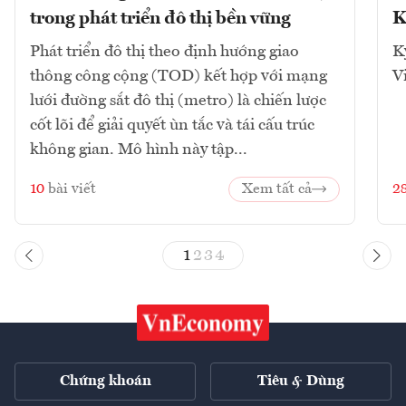
trong phát triển đô thị bền vững
K
Phát triển đô thị theo định hướng giao
K
thông công cộng (TOD) kết hợp với mạng
V
lưới đường sắt đô thị (metro) là chiến lược
cốt lõi để giải quyết ùn tắc và tái cấu trúc
không gian. Mô hình này tập...
10
bài viết
Xem tất cả
2
1
2
3
4
Chứng khoán
Tiêu & Dùng