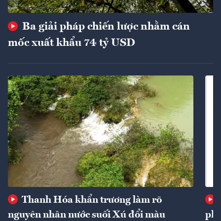
Ba giải pháp chiến lược nhằm cán
mốc xuất khẩu 74 tỷ USD
Thanh Hóa khẩn trương làm rõ
nguyên nhân nước suối Xú đổi màu
phí