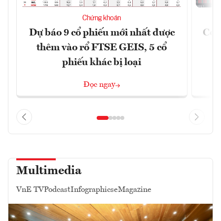
Chứng khoán
Dự báo 9 cổ phiếu mới nhất được
Có t
thêm vào rổ FTSE GEIS, 5 cổ
phiếu khác bị loại
Đọc ngay
Multimedia
VnE TV
Podcast
Infographics
eMagazine