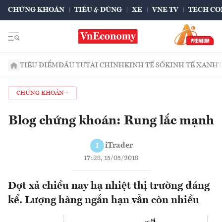
CHỨNG KHOÁN
TIÊU & DÙNG
XE
VNE TV
TECH CO
TIÊU ĐIỂM
ĐẦU TƯ
TÀI CHÍNH
KINH TẾ SỐ
KINH TẾ XANH
CHỨNG KHOÁN
Blog chứng khoán: Rung lắc mạnh
iTrader
I
17:28, 15/05/2018
Đợt xả chiều nay hạ nhiệt thị trường đáng
kể. Lượng hàng ngắn hạn vẫn còn nhiều