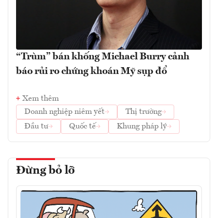
“Trùm” bán khống Michael Burry cảnh
báo rủi ro chứng khoán Mỹ sụp đổ
Xem thêm
Doanh nghiệp niêm yết
Thị trường
Đầu tư
Quốc tế
Khung pháp lý
Đừng bỏ lỡ