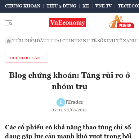
CHỨNG KHOÁN
TIÊU & DÙNG
XE
VNE TV
TECH CO
TIÊU ĐIỂM
ĐẦU TƯ
TÀI CHÍNH
KINH TẾ SỐ
KINH TẾ XANH
CHỨNG KHOÁN
Blog chứng khoán: Tăng rủi ro ở
nhóm trụ
iTrader
I
17:11, 20/08/2018
Các cổ phiếu có khả năng thao túng chỉ số
đang gặp lực cản mạnh khó vượt trong bối