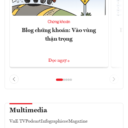
Chứng khoán
Blog chứng khoán: Vào vùng
Dự 
thận trọng
Đọc ngay
Multimedia
VnE TV
Podcast
Infographics
eMagazine