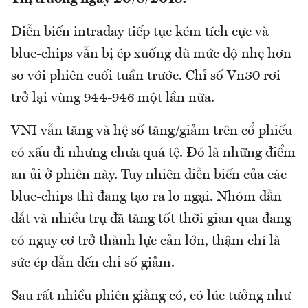
Diễn biến intraday tiếp tục kém tích cực và
blue-chips vẫn bị ép xuống dù mức độ nhẹ hơn
so với phiên cuối tuần trước. Chỉ số Vn30 rơi
trở lại vùng 944-946 một lần nữa.
VNI vẫn tăng và hệ số tăng/giảm trên cổ phiếu
có xấu đi nhưng chưa quá tệ. Đó là những điểm
an ủi ở phiên này. Tuy nhiên diễn biến của các
blue-chips thì đang tạo ra lo ngại. Nhóm dẫn
dắt và nhiều trụ đã tăng tốt thời gian qua đang
có nguy cơ trở thành lực cản lớn, thậm chí là
sức ép dẫn đến chỉ số giảm.
Sau rất nhiều phiên giằng có, có lúc tưởng như