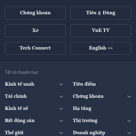
Chứng khoán
Tiêu & Dùng
Xe
VnE TV
Tech Connect
English ++
Tất cả chuyên mục
Kinh tế xanh
Tiêu điểm
Chuyển động xanh
Tài chính
Chứng khoán
Pháp lý
Ngân hàng
Doanh nghiệp niêm yết
Kinh tế số
Hạ tầng
Thương hiệu xanh
Thị trường vốn
Thị trường
Sản phẩm - Thị trường
Bất động sản
Thị trường
Diễn đàn
Thuế
Đầu tư
Tài sản số
Chính sách
Xuất nhập khẩu
Thế giới
Doanh nghiệp