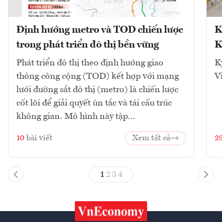
Định hướng metro và TOD chiến lược
K
trong phát triển đô thị bền vững
K
Phát triển đô thị theo định hướng giao
K
thông công cộng (TOD) kết hợp với mạng
V
lưới đường sắt đô thị (metro) là chiến lược
cốt lõi để giải quyết ùn tắc và tái cấu trúc
không gian. Mô hình này tập...
10
bài viết
Xem tất cả
2
1
2
3
4