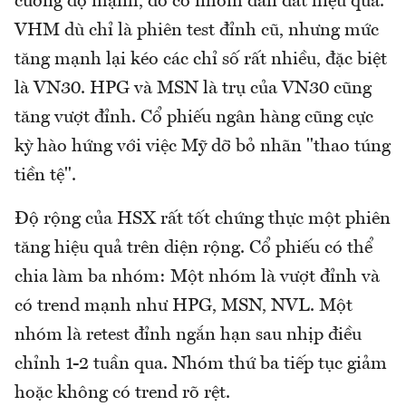
cường độ mạnh, do có nhóm dẫn dắt hiệu quả.
VHM dù chỉ là phiên test đỉnh cũ, nhưng mức
tăng mạnh lại kéo các chỉ số rất nhiều, đặc biệt
là VN30. HPG và MSN là trụ của VN30 cũng
tăng vượt đỉnh. Cổ phiếu ngân hàng cũng cực
kỳ hào hứng với việc Mỹ dỡ bỏ nhãn "thao túng
tiền tệ".
Độ rộng của HSX rất tốt chứng thực một phiên
tăng hiệu quả trên diện rộng. Cổ phiếu có thể
chia làm ba nhóm: Một nhóm là vượt đỉnh và
có trend mạnh như HPG, MSN, NVL. Một
nhóm là retest đỉnh ngắn hạn sau nhịp điều
chỉnh 1-2 tuần qua. Nhóm thứ ba tiếp tục giảm
hoặc không có trend rõ rệt.