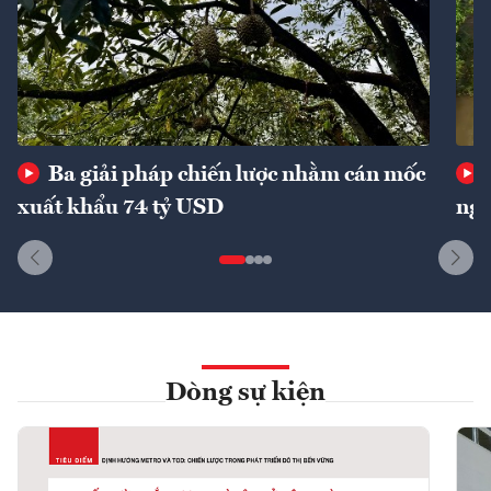
Ba giải pháp chiến lược nhằm cán mốc
xuất khẩu 74 tỷ USD
ngu
Dòng sự kiện