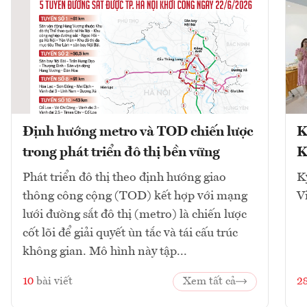
Định hướng metro và TOD chiến lược
K
trong phát triển đô thị bền vững
K
Phát triển đô thị theo định hướng giao
K
thông công cộng (TOD) kết hợp với mạng
V
lưới đường sắt đô thị (metro) là chiến lược
cốt lõi để giải quyết ùn tắc và tái cấu trúc
không gian. Mô hình này tập...
10
bài viết
Xem tất cả
2