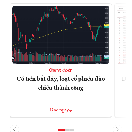
Chứng khoán
Có tiền bắt đáy, loạt cổ phiếu đảo
Dự 
chiều thành công
t
Đọc ngay