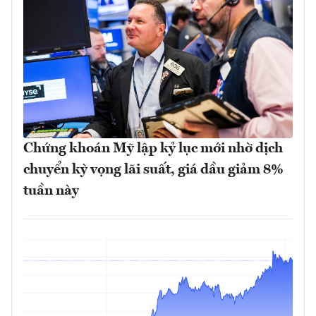
Chứng khoán Mỹ lập kỷ lục mới nhờ dịch
chuyển kỳ vọng lãi suất, giá dầu giảm 8%
tuần này