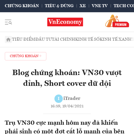
CHỨNG KHOÁN
TIÊU & DÙNG
XE
VNE TV
TECH CO
TIÊU ĐIỂM
ĐẦU TƯ
TÀI CHÍNH
KINH TẾ SỐ
KINH TẾ XANH
CHỨNG KHOÁN
Blog chứng khoán: VN30 vượt
đỉnh, Short cover dữ dội
iTrader
I
16:59, 19/04/2021
Trụ VN30 cực mạnh hôm nay đã khiến
phái sinh có một đợt cắt lỗ mạnh của bên