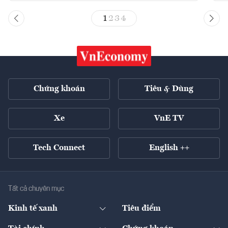
1
2
3
4
Chứng khoán
Tiêu & Dùng
Xe
VnE TV
Tech Connect
English ++
Tất cả chuyên mục
Kinh tế xanh
Tiêu điểm
Chuyển động xanh