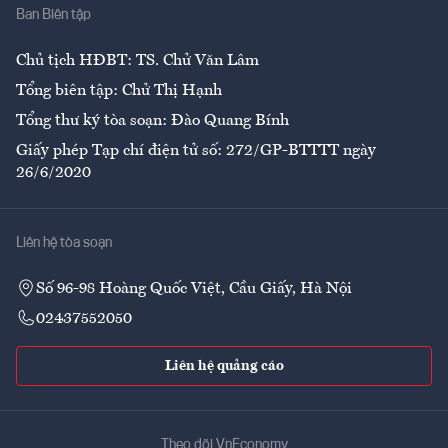
Ban Biên tập
Ẩm thực
Chủ tịch HĐBT: TS. Chử Văn Lâm
Tổng biên tập: Chử Thị Hạnh
Tổng thư ký tòa soạn: Đào Quang Bính
Giấy phép Tạp chí điện tử số: 272/GP-BTTTT ngày
26/6/2020
Liên hệ tòa soạn
Số 96-98 Hoàng Quốc Việt, Cầu Giấy, Hà Nội
02437552050
Liên hệ quảng cáo
Theo dõi VnEconomy