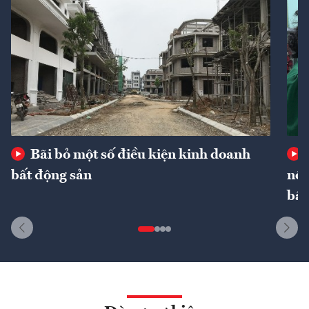
Bãi bỏ một số điều kiện kinh doanh
bất động sản
nôn
bất