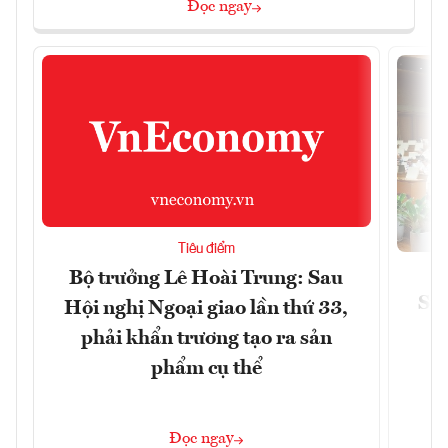
Đọc ngay
Tiêu điểm
Bộ trưởng Lê Hoài Trung: Sau
Siế
Hội nghị Ngoại giao lần thứ 33,
phải khẩn trương tạo ra sản
phẩm cụ thể
Đọc ngay