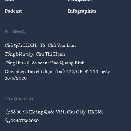
Đẹp +
An sinh
Podcast
Infographics
Giải trí
Y tế
Nhà
Ban Biên tập
Ẩm thực
Chủ tịch HĐBT: TS. Chử Văn Lâm
Tổng biên tập: Chử Thị Hạnh
Tổng thư ký tòa soạn: Đào Quang Bính
Giấy phép Tạp chí điện tử số: 272/GP-BTTTT ngày
26/6/2020
Liên hệ tòa soạn
Số 96-98 Hoàng Quốc Việt, Cầu Giấy, Hà Nội
02437552050