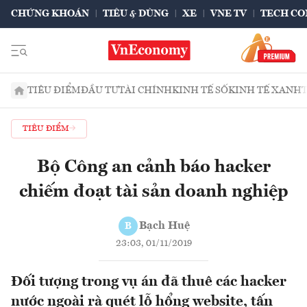
CHỨNG KHOÁN
TIÊU & DÙNG
XE
VNE TV
TECH CO
TIÊU ĐIỂM
ĐẦU TƯ
TÀI CHÍNH
KINH TẾ SỐ
KINH TẾ XANH
TIÊU ĐIỂM
Bộ Công an cảnh báo hacker
chiếm đoạt tài sản doanh nghiệp
Bạch Huệ
B
23:03, 01/11/2019
Đối tượng trong vụ án đã thuê các hacker
nước ngoài rà quét lỗ hổng website, tấn