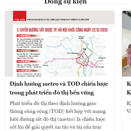
Dòng sự kiện
Định hướng metro và TOD chiến lược
K
trong phát triển đô thị bền vững
K
Phát triển đô thị theo định hướng giao
K
thông công cộng (TOD) kết hợp với mạng
V
lưới đường sắt đô thị (metro) là chiến lược
cốt lõi để giải quyết ùn tắc và tái cấu trúc