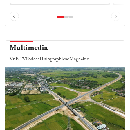
Multimedia
VnE TV
Podcast
Infographics
eMagazine