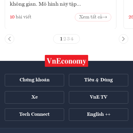
không gian. Mô hình này tập...
10
bài viết
Xem tất cả
2
1
2
3
4
Chứng khoán
Tiêu & Dùng
Xe
VnE TV
Tech Connect
English ++