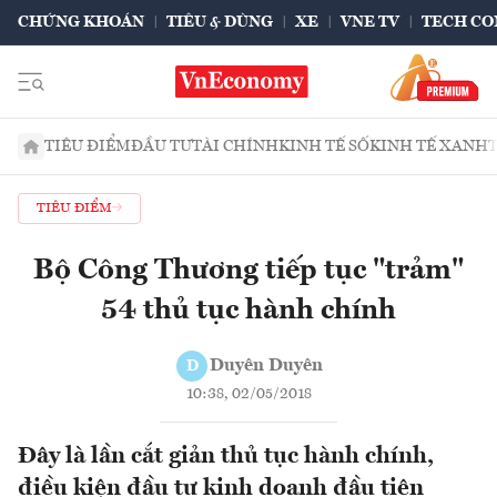
CHỨNG KHOÁN
TIÊU & DÙNG
XE
VNE TV
TECH CO
TIÊU ĐIỂM
ĐẦU TƯ
TÀI CHÍNH
KINH TẾ SỐ
KINH TẾ XANH
TIÊU ĐIỂM
Bộ Công Thương tiếp tục "trảm"
54 thủ tục hành chính
Duyên Duyên
D
10:38, 02/05/2018
Đây là lần cắt giản thủ tục hành chính,
điều kiện đầu tư kinh doanh đầu tiên