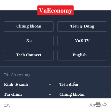
Chứng khoán
Tiêu & Dùng
Xe
VnE TV
Tech Connect
English ++
Tất cả chuyên mục
Kinh tế xanh
Tiêu điểm
Chuyển động xanh
Tài chính
Chứng khoán
Pháp lý
Ngân hàng
Doanh nghiệp niêm yết
Kinh tế số
Hạ tầng
Thương hiệu xanh
Thị trường vốn
Thị trường