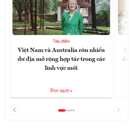
Tiêu điểm
Việt Nam và Australia còn nhiều
Qu
dư địa mở rộng hợp tác trong các
đủ 
lĩnh vực mới
Đọc ngay