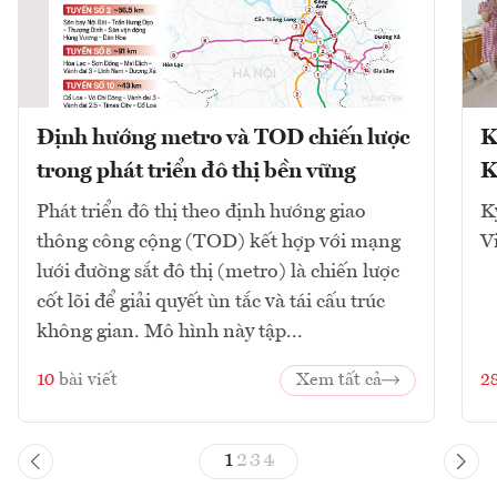
Định hướng metro và TOD chiến lược
K
trong phát triển đô thị bền vững
K
Phát triển đô thị theo định hướng giao
K
thông công cộng (TOD) kết hợp với mạng
V
lưới đường sắt đô thị (metro) là chiến lược
cốt lõi để giải quyết ùn tắc và tái cấu trúc
không gian. Mô hình này tập...
10
bài viết
Xem tất cả
2
1
2
3
4