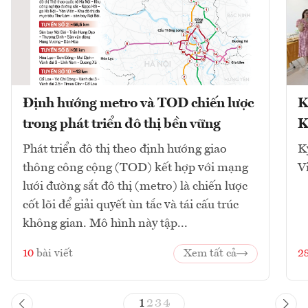
Định hướng metro và TOD chiến lược
K
trong phát triển đô thị bền vững
K
Phát triển đô thị theo định hướng giao
K
thông công cộng (TOD) kết hợp với mạng
V
lưới đường sắt đô thị (metro) là chiến lược
cốt lõi để giải quyết ùn tắc và tái cấu trúc
không gian. Mô hình này tập...
10
bài viết
Xem tất cả
2
1
2
3
4