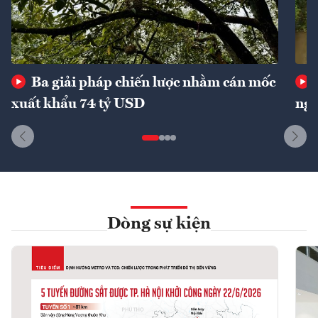
Ba giải pháp chiến lược nhằm cán mốc
xuất khẩu 74 tỷ USD
ngu
Dòng sự kiện