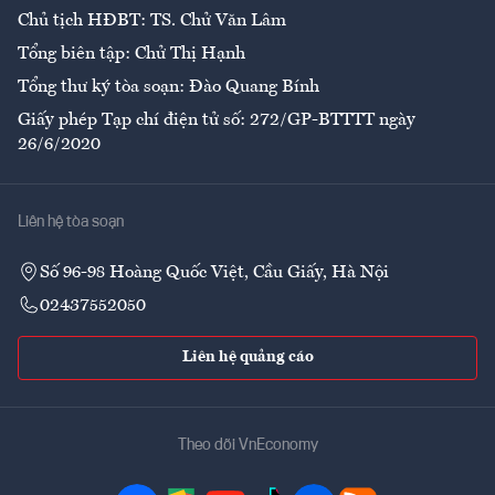
Chủ tịch HĐBT: TS. Chử Văn Lâm
Tổng biên tập: Chử Thị Hạnh
Tổng thư ký tòa soạn: Đào Quang Bính
Giấy phép Tạp chí điện tử số: 272/GP-BTTTT ngày
26/6/2020
Liên hệ tòa soạn
Số 96-98 Hoàng Quốc Việt, Cầu Giấy, Hà Nội
02437552050
Liên hệ quảng cáo
Theo dõi VnEconomy