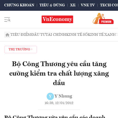
CHỨNG KHOÁN
TIÊU & DÙNG
XE
VNE TV
TECH CO
TIÊU ĐIỂM
ĐẦU TƯ
TÀI CHÍNH
KINH TẾ SỐ
KINH TẾ XANH
THỊ TRƯỜNG
Bộ Công Thương yêu cầu tăng
cường kiểm tra chất lượng xăng
dầu
Y Nhung
Y
16:39, 12/01/2012
Bộ Công Thương vừa yêu cầu các doanh