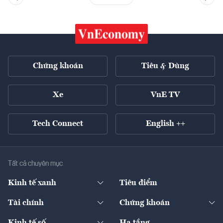
Chứng khoán
Tiêu & Dùng
Xe
VnE TV
Tech Connect
English ++
Tất cả chuyên mục
Kinh tế xanh
Tiêu điểm
Chuyển động xanh
Tài chính
Chứng khoán
Pháp lý
Ngân hàng
Doanh nghiệp niêm yết
Kinh tế số
Hạ tầng