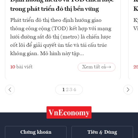
Định hướng metro và TOD chiến lược
K
trong phát triển đô thị bền vững
K
Phát triển đô thị theo định hướng giao
K
thông công cộng (TOD) kết hợp với mạng
V
lưới đường sắt đô thị (metro) là chiến lược
cốt lõi để giải quyết ùn tắc và tái cấu trúc
không gian. Mô hình này tập...
10
bài viết
Xem tất cả
2
1
2
3
4
Chứng khoán
Tiêu & Dùng