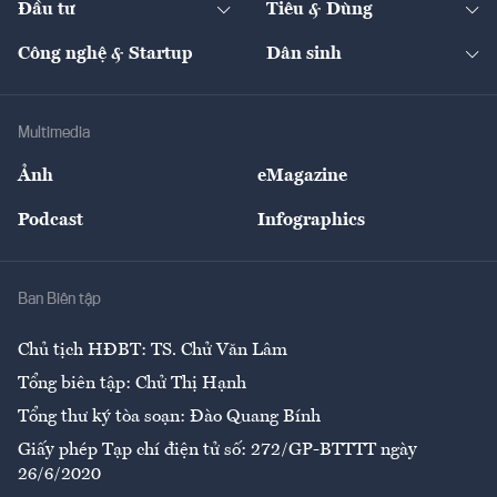
Đầu tư
Tiêu & Dùng
Quản trị số
Cafe BĐS
Thị trường
Kinh doanh
Kết nối
Tạp chí kinh tế Việt Nam
eMagazine
Nhà đầu tư
Du lịch
Công nghệ & Startup
Dân sinh
Tư vấn
Nông sản
Doanh nhân
Tư vấn Tiêu & Dùng
Infographics
Hạ tầng
Sức khỏe
Khung pháp lý
Doanh nghiệp
Địa phương
Thị trường
Bảo hiểm
Multimedia
Sự kiện
Nhân lực
Ảnh
eMagazine
Đẹp +
An sinh
Podcast
Infographics
Giải trí
Y tế
Nhà
Ban Biên tập
Ẩm thực
Chủ tịch HĐBT: TS. Chử Văn Lâm
Tổng biên tập: Chử Thị Hạnh
Tổng thư ký tòa soạn: Đào Quang Bính
Giấy phép Tạp chí điện tử số: 272/GP-BTTTT ngày
26/6/2020