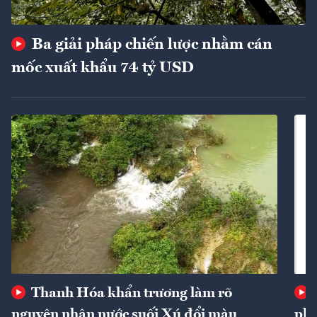
Ba giải pháp chiến lược nhằm cán
mốc xuất khẩu 74 tỷ USD
Thanh Hóa khẩn trương làm rõ
nguyên nhân nước suối Xú đổi màu
phí