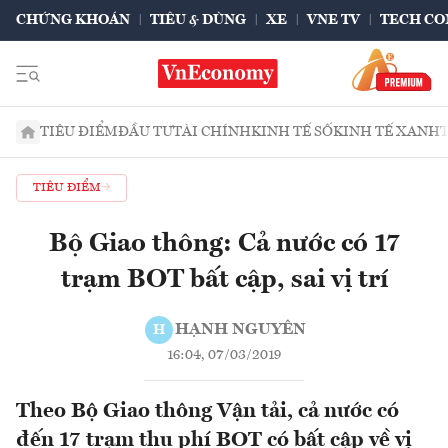
CHỨNG KHOÁN
TIÊU & DÙNG
XE
VNE TV
TECH CO
TIÊU ĐIỂM
ĐẦU TƯ
TÀI CHÍNH
KINH TẾ SỐ
KINH TẾ XANH
TIÊU ĐIỂM
Bộ Giao thông: Cả nước có 17
trạm BOT bất cập, sai vị trí
HẠNH NGUYÊN
H
16:04, 07/03/2019
Theo Bộ Giao thông Vận tải, cả nước có
đến 17 trạm thu phí BOT có bất cập về vị