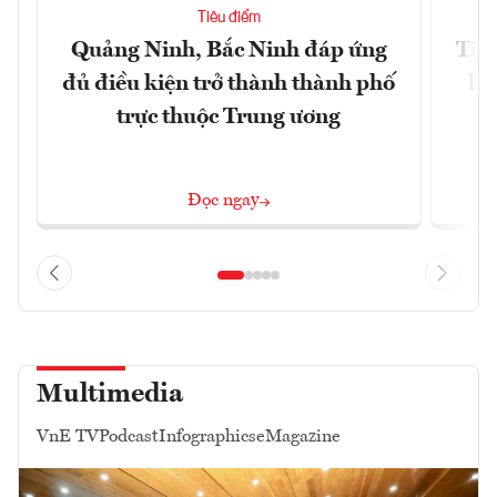
Tiêu điểm
Quảng Ninh, Bắc Ninh đáp ứng
Tiế
đủ điều kiện trở thành thành phố
hệ
trực thuộc Trung ương
Đọc ngay
Multimedia
VnE TV
Podcast
Infographics
eMagazine