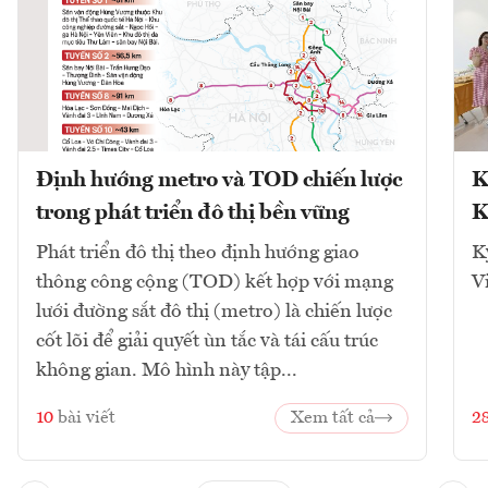
Định hướng metro và TOD chiến lược
K
trong phát triển đô thị bền vững
K
Phát triển đô thị theo định hướng giao
K
thông công cộng (TOD) kết hợp với mạng
V
lưới đường sắt đô thị (metro) là chiến lược
cốt lõi để giải quyết ùn tắc và tái cấu trúc
không gian. Mô hình này tập...
10
bài viết
Xem tất cả
2