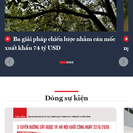
Ba giải pháp chiến lược nhằm cán mốc
xuất khẩu 74 tỷ USD
ngu
Dòng sự kiện