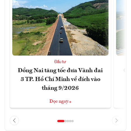
Đầu tư
Đồng Nai tăng tốc đưa Vành đai
Ca
3 TP. Hồ Chí Minh về đích vào
T
tháng 9/2026
Đọc ngay