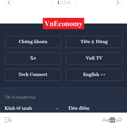
1
2
3
4
Chứng khoán
Tiêu & Dùng
Xe
VnE TV
Tech Connect
English ++
Tất cả chuyên mục
Kinh tế xanh
Tiêu điểm
Chuyển động xanh
Tài chính
Chứng khoán
Pháp lý