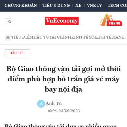
CHỨNG KHOÁN
TIÊU & DÙNG
XE
VNE TV
TECH CO
TIÊU ĐIỂM
ĐẦU TƯ
TÀI CHÍNH
KINH TẾ SỐ
KINH TẾ XANH
ĐẦU TƯ
Bộ Giao thông vận tải gợi mở thời
điểm phù hợp bỏ trần giá vé máy
bay nội địa
Anh Tú
A
16:05, 23/06/2023
Bộ Giao thông vận tải đưa ra nhiều quan