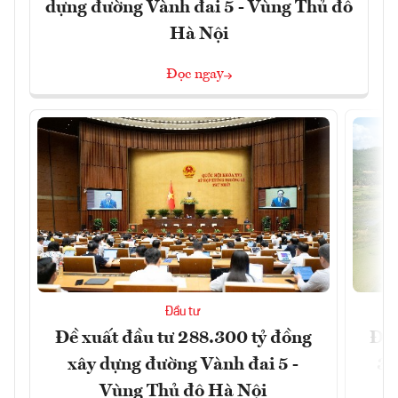
dựng đường Vành đai 5 - Vùng Thủ đô
Hà Nội
Đọc ngay
Đầu tư
Đề xuất đầu tư 288.300 tỷ đồng
Đồn
xây dựng đường Vành đai 5 -
3 
Vùng Thủ đô Hà Nội