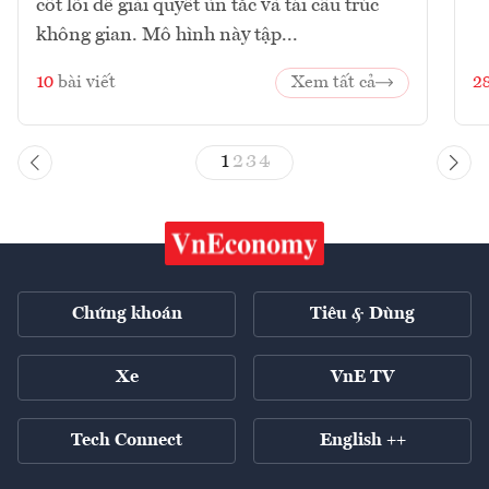
cốt lõi để giải quyết ùn tắc và tái cấu trúc
không gian. Mô hình này tập...
10
bài viết
Xem tất cả
2
1
2
3
4
Chứng khoán
Tiêu & Dùng
Xe
VnE TV
Tech Connect
English ++