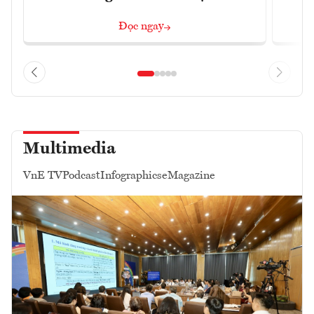
Đọc ngay
Multimedia
VnE TV
Podcast
Infographics
eMagazine