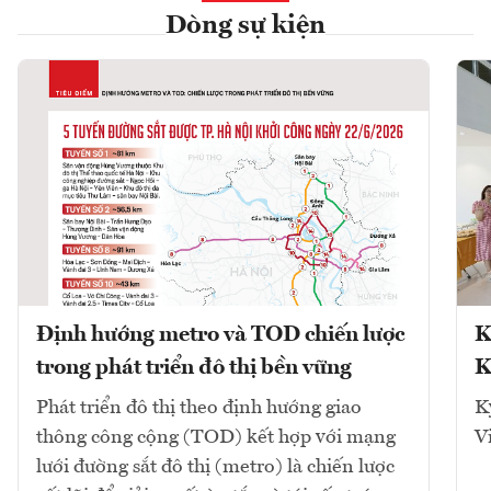
Dòng sự kiện
Định hướng metro và TOD chiến lược
K
trong phát triển đô thị bền vững
K
Phát triển đô thị theo định hướng giao
K
thông công cộng (TOD) kết hợp với mạng
V
lưới đường sắt đô thị (metro) là chiến lược