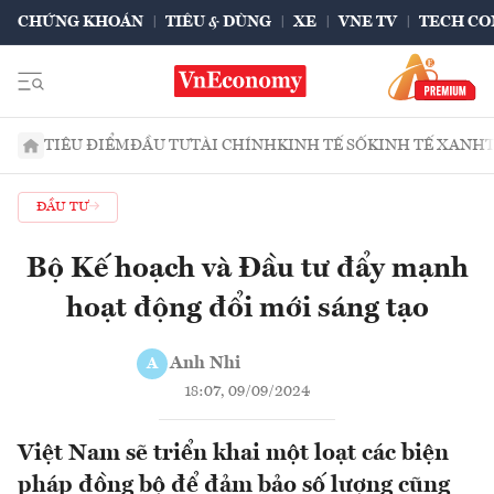
CHỨNG KHOÁN
TIÊU & DÙNG
XE
VNE TV
TECH CO
TIÊU ĐIỂM
ĐẦU TƯ
TÀI CHÍNH
KINH TẾ SỐ
KINH TẾ XANH
ĐẦU TƯ
Bộ Kế hoạch và Đầu tư đẩy mạnh
hoạt động đổi mới sáng tạo
Anh Nhi
A
18:07, 09/09/2024
Việt Nam sẽ triển khai một loạt các biện
pháp đồng bộ để đảm bảo số lượng cũng