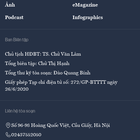
Nhân lực
Ảnh
eMagazine
Đẹp +
An sinh
Podcast
Infographics
Giải trí
Y tế
Nhà
Ban Biên tập
Ẩm thực
Chủ tịch HĐBT: TS. Chử Văn Lâm
Tổng biên tập: Chử Thị Hạnh
Tổng thư ký tòa soạn: Đào Quang Bính
Giấy phép Tạp chí điện tử số: 272/GP-BTTTT ngày
26/6/2020
Liên hệ tòa soạn
Số 96-98 Hoàng Quốc Việt, Cầu Giấy, Hà Nội
02437552050