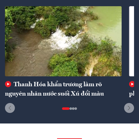
Thanh Hóa khẩn trương làm rõ
nguyên nhân nước suối Xú đổi màu
phí