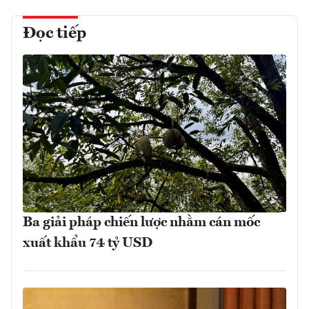
Đọc tiếp
Ba giải pháp chiến lược nhằm cán mốc
xuất khẩu 74 tỷ USD