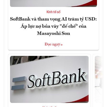
Kinh tế số
SoftBank và tham vọng AI trăm tỷ USD:
Áp lực nợ bủa vây "đế chế" của
Masayoshi Son
Đọc ngay