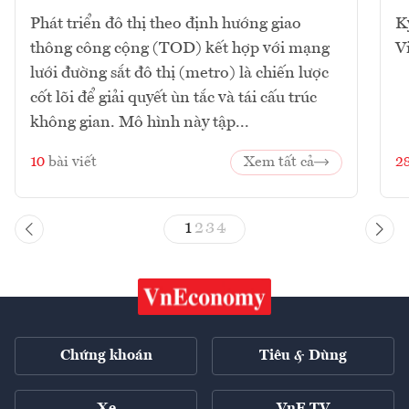
Phát triển đô thị theo định hướng giao
K
thông công cộng (TOD) kết hợp với mạng
V
lưới đường sắt đô thị (metro) là chiến lược
cốt lõi để giải quyết ùn tắc và tái cấu trúc
không gian. Mô hình này tập...
10
bài viết
Xem tất cả
2
1
2
3
4
Chứng khoán
Tiêu & Dùng
Xe
VnE TV