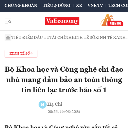
CHỨNG KHOÁN
TIÊU & DÙNG
XE
VNE TV
TECH CO
TIÊU ĐIỂM
ĐẦU TƯ
TÀI CHÍNH
KINH TẾ SỐ
KINH TẾ XANH
KINH TẾ SỐ
Bộ Khoa học và Công nghệ chỉ đạo
nhà mạng đảm bảo an toàn thông
tin liên lạc trước bão số 1
Hạ Chi
H
08:35, 14/06/2025
Bộ Khoa học và Công nghệ yêu cầu tất cả