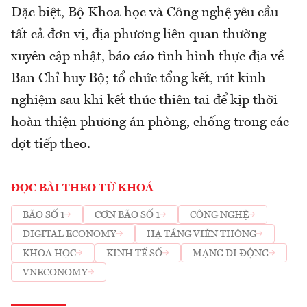
Đặc biệt, Bộ Khoa học và Công nghệ yêu cầu
tất cả đơn vị, địa phương liên quan thường
xuyên cập nhật, báo cáo tình hình thực địa về
Ban Chỉ huy Bộ; tổ chức tổng kết, rút kinh
nghiệm sau khi kết thúc thiên tai để kịp thời
hoàn thiện phương án phòng, chống trong các
đợt tiếp theo.
ĐỌC BÀI THEO TỪ KHOÁ
BÃO SỐ 1
CƠN BÃO SỐ 1
CÔNG NGHỆ
DIGITAL ECONOMY
HẠ TẦNG VIỄN THÔNG
KHOA HỌC
KINH TẾ SỐ
MẠNG DI ĐỘNG
VNECONOMY