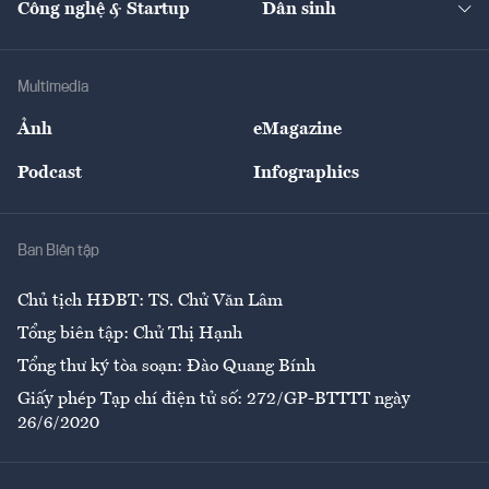
Công nghệ & Startup
Dân sinh
Tư vấn
Nông sản
Doanh nhân
Tư vấn Tiêu & Dùng
Infographics
Hạ tầng
Sức khỏe
Khung pháp lý
Doanh nghiệp
Địa phương
Thị trường
Bảo hiểm
Multimedia
Sự kiện
Nhân lực
Ảnh
eMagazine
Đẹp +
An sinh
Podcast
Infographics
Giải trí
Y tế
Nhà
Ban Biên tập
Ẩm thực
Chủ tịch HĐBT: TS. Chử Văn Lâm
Tổng biên tập: Chử Thị Hạnh
Tổng thư ký tòa soạn: Đào Quang Bính
Giấy phép Tạp chí điện tử số: 272/GP-BTTTT ngày
26/6/2020