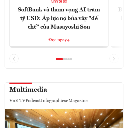
Kinh tế số
SoftBank và tham vọng AI trăm
Bùn
tỷ USD: Áp lực nợ bủa vây "đế
li
chế" của Masayoshi Son
Đọc ngay
Multimedia
VnE TV
Podcast
Infographics
eMagazine