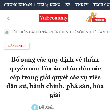
CHỨNG KHOÁN
TIÊU & DÙNG
XE
VNE TV
TECH CO
TIÊU ĐIỂM
ĐẦU TƯ
TÀI CHÍNH
KINH TẾ SỐ
KINH TẾ XANH
DÂN SINH
Bổ sung các quy định về thẩm
quyền của Tòa án nhân dân các
cấp trong giải quyết các vụ việc
dân sự, hành chính, phá sản, hòa
giải
Đỗ Mến
Đ