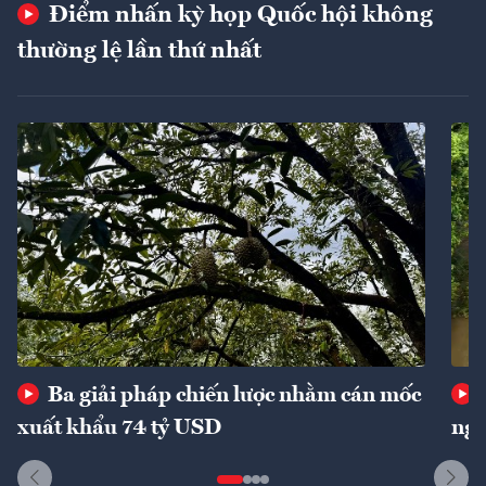
Điểm nhấn kỳ họp Quốc hội không
thường lệ lần thứ nhất
Ba giải pháp chiến lược nhằm cán mốc
xuất khẩu 74 tỷ USD
ngu