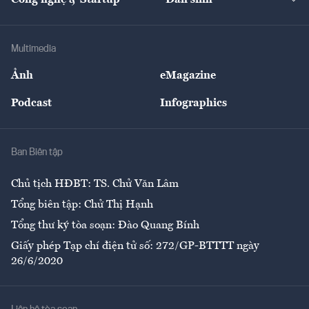
Tư vấn
Nông sản
Doanh nhân
Tư vấn Tiêu & Dùng
Infographics
Hạ tầng
Sức khỏe
Khung pháp lý
Doanh nghiệp
Địa phương
Thị trường
Bảo hiểm
Multimedia
Sự kiện
Nhân lực
Ảnh
eMagazine
Đẹp +
An sinh
Podcast
Infographics
Giải trí
Y tế
Nhà
Ban Biên tập
Ẩm thực
Chủ tịch HĐBT: TS. Chử Văn Lâm
Tổng biên tập: Chử Thị Hạnh
Tổng thư ký tòa soạn: Đào Quang Bính
Giấy phép Tạp chí điện tử số: 272/GP-BTTTT ngày
26/6/2020