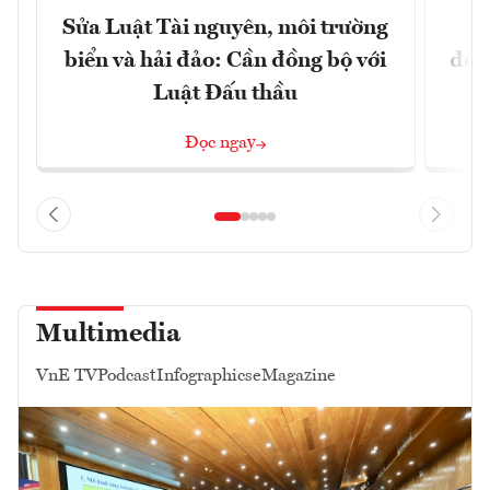
Sửa Luật Tài nguyên, môi trường
L
biển và hải đảo: Cần đồng bộ với
đổi)
Luật Đấu thầu
Đọc ngay
Multimedia
VnE TV
Podcast
Infographics
eMagazine