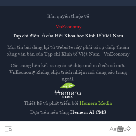
Bản quyền thuộc về
VnEconomy
Tạp chí điện tử của Hội Khoa học Kinh tế Việt Nam
Mọi tin bài đăng lại từ website này phải có sự chấp thuận
bằng văn bản của
Tạp chí Kinh tế Việt Nam - VnEconomy
Các trang liên kết ra ngoài sẽ được mở ra ở cửa sổ mới.
VnEconomy không chịu trách nhiệm nội dung các trang
ngoài.
Thiết kế và phát triển bởi
Hemera Media
Dựa trên nền tảng
Hemera AI CMS