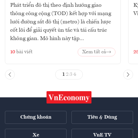
Phát triển đô thị theo định hướng giao
K
thông công cộng (TOD) kết hợp với mạng
V
lưới đường sắt đô thị (metro) là chiến lược
cốt lõi để giải quyết ùn tắc và tái cấu trúc
không gian. Mô hình này tập...
10
bài viết
Xem tất cả
2
1
2
3
4
Chứng khoán
Tiêu & Dùng
Xe
VnE TV