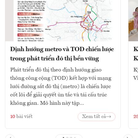
Định hướng metro và TOD chiến lược
K
trong phát triển đô thị bền vững
K
Phát triển đô thị theo định hướng giao
K
thông công cộng (TOD) kết hợp với mạng
V
lưới đường sắt đô thị (metro) là chiến lược
cốt lõi để giải quyết ùn tắc và tái cấu trúc
không gian. Mô hình này tập...
10
bài viết
Xem tất cả
2