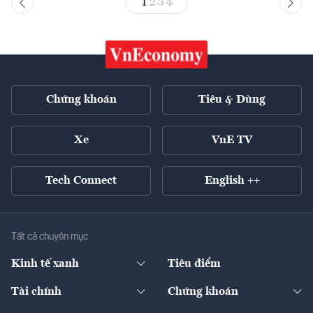
1
2
3
4
Chứng khoán
Tiêu & Dùng
Xe
VnE TV
Tech Connect
English ++
Tất cả chuyên mục
Kinh tế xanh
Tiêu điểm
Chuyển động xanh
Tài chính
Chứng khoán
Pháp lý
Ngân hàng
Doanh nghiệp niêm yết