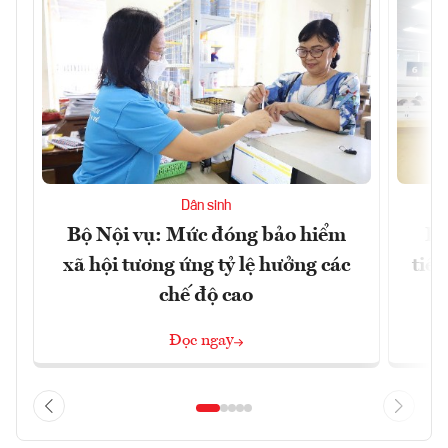
Dân sinh
Bộ Nội vụ: Mức đóng bảo hiểm
Bộ
xã hội tương ứng tỷ lệ hưởng các
tiề
chế độ cao
Đọc ngay