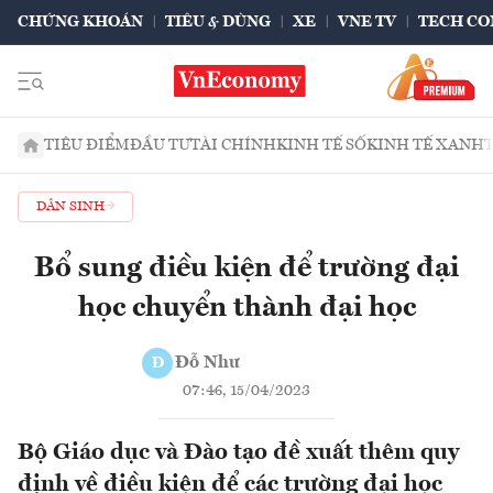
CHỨNG KHOÁN
TIÊU & DÙNG
XE
VNE TV
TECH CO
TIÊU ĐIỂM
ĐẦU TƯ
TÀI CHÍNH
KINH TẾ SỐ
KINH TẾ XANH
DÂN SINH
Bổ sung điều kiện để trường đại
học chuyển thành đại học
Đỗ Như
Đ
07:46, 15/04/2023
Bộ Giáo dục và Đào tạo đề xuất thêm quy
định về điều kiện để các trường đại học