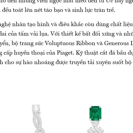
ho đến những viên ngọc mắt mèo đen từ Úc hay ngọ
 đều toát lên nét táo bạo và sinh lực tràn trề.
 nghệ nhân tạo hình và điêu khắc còn dùng chất liệ
ai của tấm vải lụa. Với thiết kế bất đối xứng và n
yển, bộ trang sức Voluptuous Ribbon và Generous L
 cấp huyền thoại của Piaget. Kỹ thuật cắt đá bầu d
nh cho sự hào nhoáng được truyền tải xuyên suốt bộ 