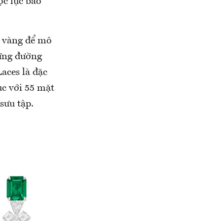
c lục bảo
u vàng để mô
hững đường
aces là đặc
ục với 55 mặt
sưu tập.