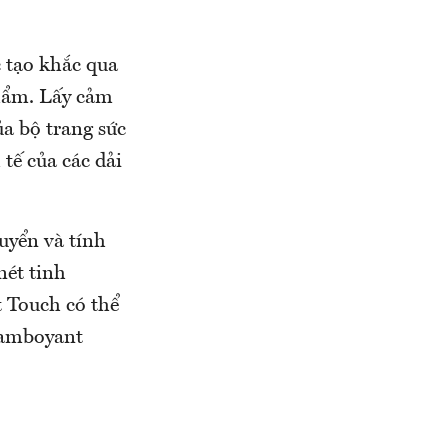
c tạo khắc qua
phẩm. Lấy cảm
a bộ trang sức
tế của các dải
uyển và tính
nét tinh
t Touch có thể
Flamboyant