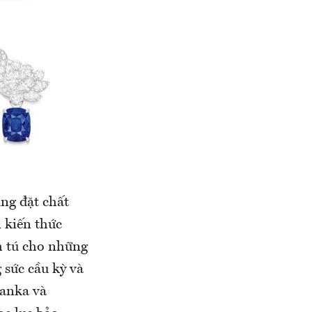
ũng đặt chất
 kiến thức
h tú cho những
 sức cầu kỳ và
Lanka và