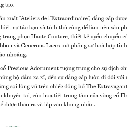
ng tạo.
n xuất “Ateliers de l’Extraordinaire”, đẳng cấp đượ
khiết, sự táo bạo và tính thủ công để làm nên sản 
 trang phục Haute Couture, thiết kế uyển chuyển củ
bbon và Generous Laces mô phỏng sự hoà hợp tinh 
hào nhoáng.
 cổ Precious Adornment tượng trưng cho sự dịch ch
ững bộ đầm xa xỉ, đến sự đẳng cấp luôn đi đôi với 
ững sợi lông vũ trên chiếc đồng hồ The Extravagan
h khuyên tai, còn hoạ tiết trung tâm của vòng cổ 
hể được tháo ra và lắp vào khung nhẫn.