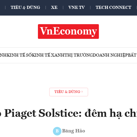
TIÊU & DÙNG
XE
VNE TV
TECH CONNECT
ÍNH
KINH TẾ SỐ
KINH TẾ XANH
THỊ TRƯỜNG
DOANH NGHIỆP
BẤT
TIÊU & DÙNG
 Piaget Solstice: đêm hạ c
Băng Hảo
B