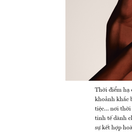
Thời điểm hạ 
khoảnh khắc b
tiệc… nơi thời
tinh tế dành c
sự kết hợp ho