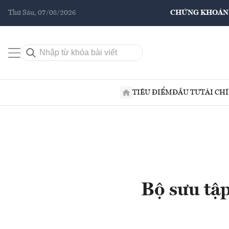
Thứ Sáu, 07/08/2026
CHỨNG KHOÁN
TIÊU ĐIỂM
ĐẦU TƯ
TÀI CH
Bộ sưu tập