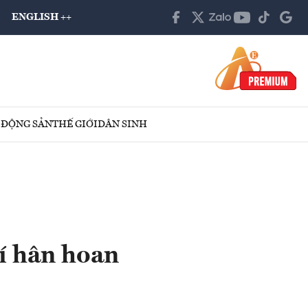
ENGLISH ++
 ĐỘNG SẢN
THẾ GIỚI
DÂN SINH
hí hân hoan