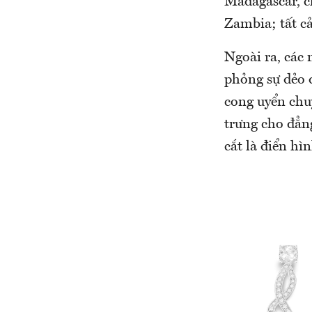
Madagascar, c
Zambia; tất cả
Ngoài ra, các
phỏng sự dẻo d
cong uyển chu
trưng cho đẳng
cắt là điển hì