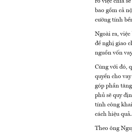
rõ việc chia s
bao gồm cả nộ
cường tính bền
Ngoài ra, việc
đề nghị giao 
nguồn vốn vay
Cùng với đó, q
quyền cho vay 
góp phần tăng 
phủ sẽ quy địn
tính công kha
cách hiệu quả.
Theo ông Nguy