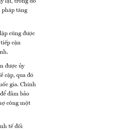
y lại, trong đó
i pháp tăng
 lập cũng được
tiếp cận
ành.
an được ủy
đề cập, qua đó
uốc gia. Chính
g để đảm bảo
 nợ công một
nh tế đối