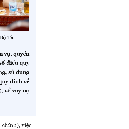
(Bộ Tài
m vụ, quyền
số điều quy
ng, sử dụng
quy định về
, về vay nợ
 chính), việc