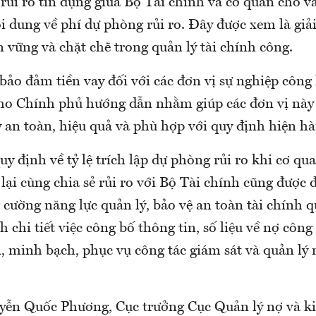
ẻ rủi ro tín dụng giữa Bộ Tài chính và cơ quan cho va
i dung về phí dự phòng rủi ro. Đây được xem là giả
 vững và chặt chẽ trong quản lý tài chính công.
 bảo đảm tiền vay đối với các đơn vị sự nghiệp công
cho Chính phủ hướng dẫn nhằm giúp các đơn vị này 
 an toàn, hiệu quả và phù hợp với quy định hiện h
uy định về tỷ lệ trích lập dự phòng rủi ro khi cơ qu
lại cùng chia sẻ rủi ro với Bộ Tài chính cũng được 
cường năng lực quản lý, bảo vệ an toàn tài chính q
h chi tiết việc công bố thông tin, số liệu về nợ côn
i, minh bạch, phục vụ công tác giám sát và quản lý
ễn Quốc Phương, Cục trưởng Cục Quản lý nợ và ki