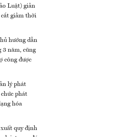
hảo Luật) giản
 cắt giảm thời
 phủ hướng dẫn
g 3 năm, cũng
ợ công được
ản lý phát
ổ chức phát
dạng hóa
 xuất quy định