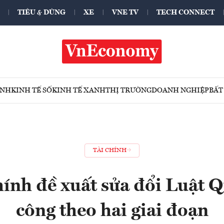
TIÊU & DÙNG
XE
VNE TV
TECH CONNECT
ÍNH
KINH TẾ SỐ
KINH TẾ XANH
THỊ TRƯỜNG
DOANH NGHIỆP
BẤT
TÀI CHÍNH
hính đề xuất sửa đổi Luật Q
công theo hai giai đoạn