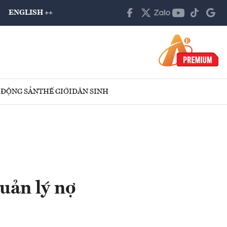
ENGLISH ++
 ĐỘNG SẢN
THẾ GIỚI
DÂN SINH
uản lý nợ