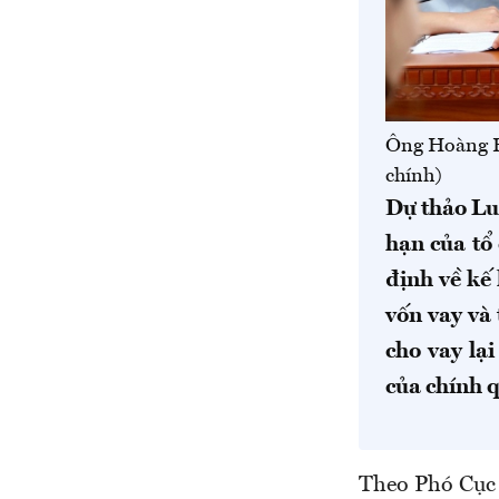
Ông Hoàng Hả
chính)
Dự thảo Lu
hạn của tổ
định về kế
vốn vay và
cho vay lạ
của chính 
Theo Phó Cục t