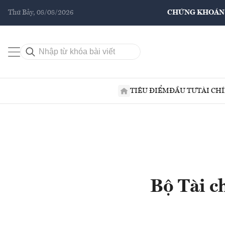
Thứ Bảy, 08/08/2026
CHỨNG KHOÁN
TIÊU ĐIỂM
ĐẦU TƯ
TÀI CH
Bộ Tài c