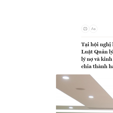
Tại hội nghị
Luật Quản l
lý nợ và kinh
chia thành h