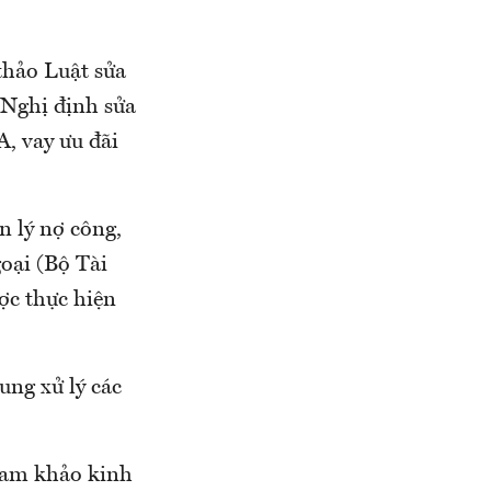
thảo Luật sửa
 Nghị định sửa
, vay ưu đãi
n lý nợ công,
oại (Bộ Tài
ược thực hiện
ung xử lý các
tham khảo kinh