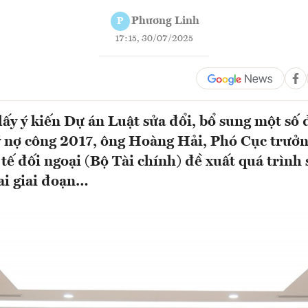
Phương Linh
P
17:15, 30/07/2025
 lấy ý kiến Dự án Luật sửa đổi, bổ sung một số 
ý nợ công 2017, ông Hoàng Hải, Phó Cục trưở
 tế đối ngoại (Bộ Tài chính) đề xuất quá trình
ai giai đoạn…