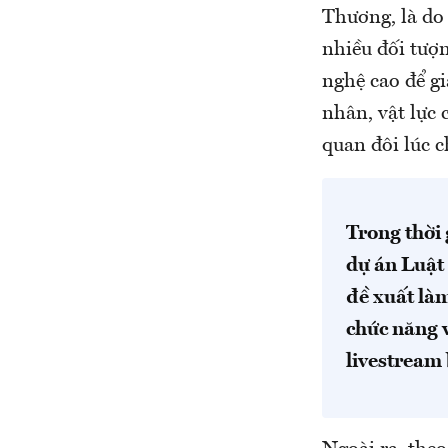
Thương, là do 
nhiều đối tượn
nghệ cao để g
nhân, vật lực 
quan đôi lúc 
Trong thời 
dự án Luật
đề xuất làm
chức năng v
livestream 