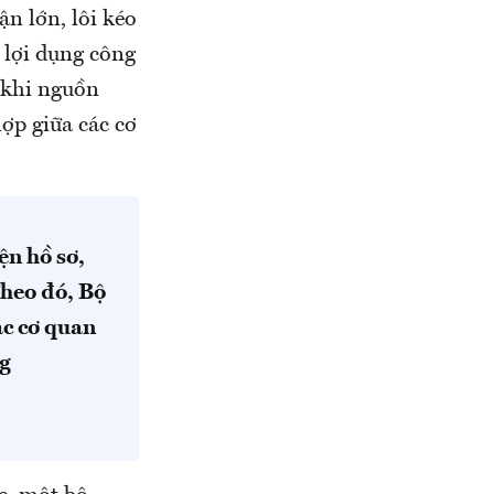
n lớn, lôi kéo
 lợi dụng công
 khi nguồn
ợp giữa các cơ
ện hồ sơ,
Theo đó, Bộ
ác cơ quan
ng