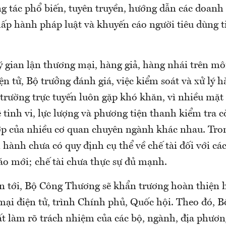
 tác phổ biến, tuyên truyền, hướng dẫn các doanh
ấp hành pháp luật và khuyến cáo người tiêu dùng t
ý gian lận thương mại, hàng giả, hàng nhái trên mô
n tử, Bộ trưởng đánh giá, việc kiểm soát và xử lý h
 trường trực tuyến luôn gặp khó khăn, vì nhiều mặ
 tinh vi, lực lượng và phương tiện thanh kiểm tra c
ợp của nhiều cơ quan chuyên ngành khác nhau. Tron
 hành chưa có quy định cụ thể về chế tài đối với c
áo mới; chế tài chưa thực sự đủ mạnh.
an tới, Bộ Công Thương sẽ khẩn trương hoàn thiện h
ại điện tử, trình Chính phủ, Quốc hội. Theo đó, 
t làm rõ trách nhiệm của các bộ, ngành, địa phươn