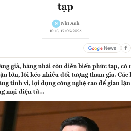
tạp
Nhĩ Anh
N
18:16, 17/06/2025
àng giả, hàng nhái còn diễn biến phức tạp, có
ận lớn, lôi kéo nhiều đối tượng tham gia. Các 
ng tinh vi, lợi dụng công nghệ cao để gian lậ
ng mại điện tử…