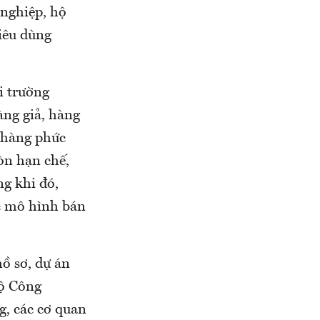
 nghiệp, hộ
iêu dùng
i trường
àng giả, hàng
t hàng phức
òn hạn chế,
g khi đó,
ác mô hình bán
ồ sơ, dự án
Bộ Công
g, các cơ quan