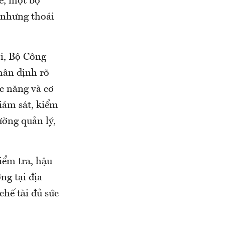
đe, một bộ
 nhưng thoái
ới, Bộ Công
hân định rõ
c năng và cơ
giám sát, kiểm
ường quản lý,
iểm tra, hậu
ng tại địa
hế tài đủ sức