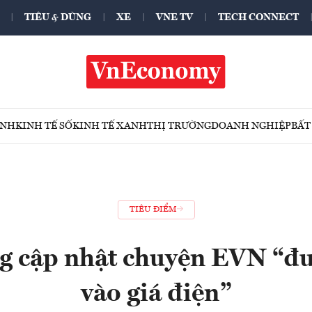
TIÊU & DÙNG
XE
VNE TV
TECH CONNECT
ÍNH
KINH TẾ SỐ
KINH TẾ XANH
THỊ TRƯỜNG
DOANH NGHIỆP
BẤT
TIÊU ĐIỂM
g cập nhật chuyện EVN “đư
vào giá điện”