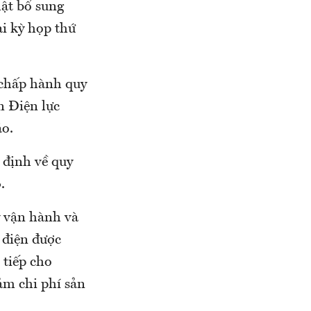
ật bổ sung
ại kỳ họp thứ
 chấp hành quy
n Điện lực
áo.
 định về quy
.
ý vận hành và
 điện được
 tiếp cho
iảm chi phí sản