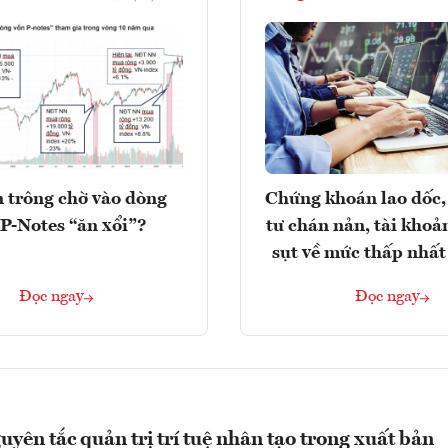
 trông chờ vào dòng
Chứng khoán lao dốc,
P-Notes “ăn xổi”?
tư chán nản, tài kho
sụt về mức thấp nhất
Đọc ngay
Đọc ngay
uyên tắc quản trị trí tuệ nhân tạo trong xuất bản