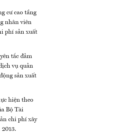
ng cư cao tầng
ng nhân viên
i phí sản xuất
uyên tắc đảm
 dịch vụ quản
 động sản xuất
ực hiện theo
ủa Bộ Tài
ản chi phí xây
 2013.