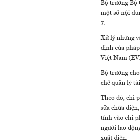
Bộ trưởng Bộ 
một số nội dun
7.
Xử lý những v
định của pháp 
Việt Nam (EVN)
Bộ trưởng cho
chế quản lý tà
Theo đó, chi 
sửa chữa điện,
tính vào chi p
người lao động
xuất điện.