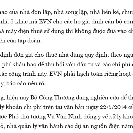
ao của nhà đơn lập, nhà song lập, nhà liền kề, chu
 nhà ở khác mà EVN cho các hộ gia đình cán bộ cô
hà máy điện thuê sử dụng thì không được đưa vào ch
ện của tập đoàn.
định đơn giá cho thuê nhà đúng quy định, theo ng
 phí khấu hao để thu hồi vốn đầu tư và các chi phí
 các công trình này. EVN phải hạch toán riêng hoạt
y, báo cáo nêu rõ.
g, hiện nay Bộ Công Thương đang nghiên cứu để th
lý khoản chi phí trên tại văn bản ngày 22/5/2014 c
ược Phó thủ tướng Vũ Văn Ninh đồng ý về xử lý kho
ở, nhà quản lý vận hành các dự án nguồn điện năm