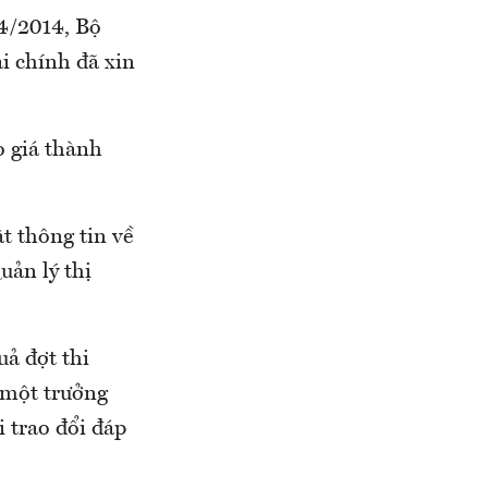
 4/2014, Bộ
i chính đã xin
o giá thành
t thông tin về
uản lý thị
uả đợt thi
g một trưởng
 trao đổi đáp