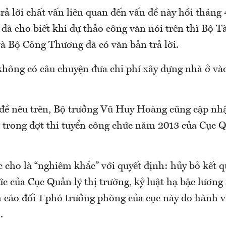
trả lời chất vấn liên quan đến vấn đề này hồi tháng
ã cho biết khi dự thảo công văn nói trên thì Bộ Tà
và Bộ Công Thương đã có văn bản trả lời.
“không có câu chuyện đưa chi phí xây dựng nhà ở và
đề nêu trên, Bộ trưởng Vũ Huy Hoàng cũng cập nhậ
m trong đợt thi tuyển công chức năm 2013 của Cục Q
c cho là “nghiêm khắc” với quyết định: hủy bỏ kết q
c của Cục Quản lý thị trường, kỷ luật hạ bậc lươn
 cáo đối 1 phó trưởng phòng của cục này do hành vi
.