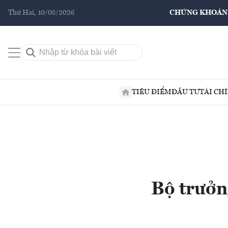
Thứ Hai, 10/08/2026
CHỨNG KHOÁN
TIÊU ĐIỂM
ĐẦU TƯ
TÀI CH
Bộ trưởn