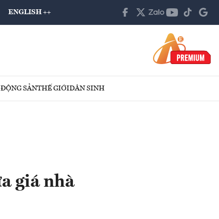
ENGLISH ++
 ĐỘNG SẢN
THẾ GIỚI
DÂN SINH
a giá nhà