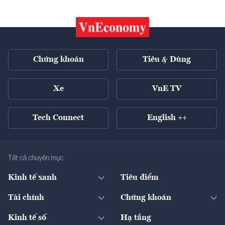
Chứng khoán
Tiêu & Dùng
Xe
VnE TV
Tech Connect
English ++
Tất cả chuyên mục
Kinh tế xanh
Tiêu điểm
Chuyển động xanh
Tài chính
Chứng khoán
Pháp lý
Ngân hàng
Doanh nghiệp niêm yết
Kinh tế số
Hạ tầng