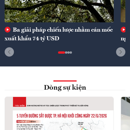
Ba giải pháp chiến lược nhằm cán mốc
xuất khẩu 74 tỷ USD
ngu
Dòng sự kiện