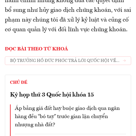
hành chính nhưng không đưa các quyết định
bổ sung như hủy giao dịch chứng khoán, với sai
phạm này chúng tôi đã xử lý kỷ luật và củng cố
cơ quan quản lý với đối lĩnh vực chứng khoán.
ĐỌC BÀI THEO TỪ KHOÁ
BỘ TRƯỞNG HỒ ĐỨC PHỚC TRẢ LỜI QUỐC HỘI VỀ
CHỨNG KHOÁN
CHỦ ĐỀ
Kỳ họp thứ 3 Quốc hội khóa 15
Áp bảng giá đất hay buộc giao dịch qua ngân
hàng đều “bó tay” trước gian lận chuyển
nhượng nhà đất?