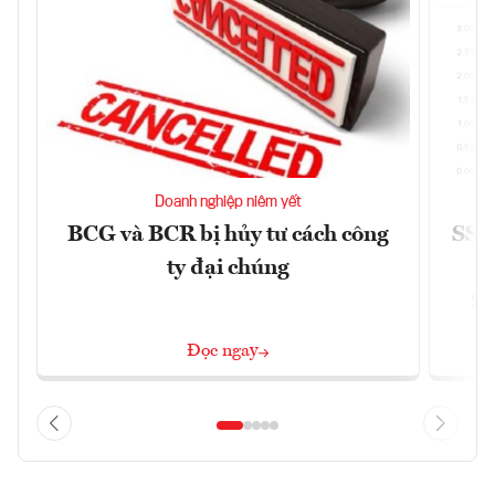
Doanh nghiệp niêm yết
BCG và BCR bị hủy tư cách công
SSI 
ty đại chúng
2/
Đọc ngay