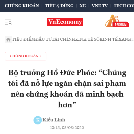
CHỨNG KHOÁN
TIÊU & DÙNG
XE
VNE TV
TECH CO
TIÊU ĐIỂM
ĐẦU TƯ
TÀI CHÍNH
KINH TẾ SỐ
KINH TẾ XANH
CHỨNG KHOÁN
Bộ trưởng Hồ Đức Phớc: “Chúng
tôi đã nỗ lực ngăn chặn sai phạm
nên chứng khoán đã minh bạch
hơn”
Kiều Linh
K
10:13, 08/06/2022