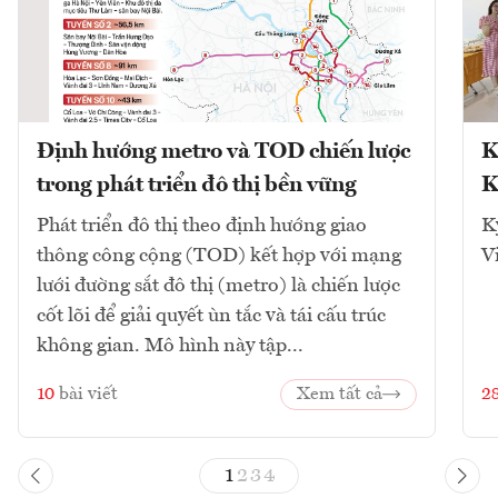
Định hướng metro và TOD chiến lược
K
trong phát triển đô thị bền vững
K
Phát triển đô thị theo định hướng giao
K
thông công cộng (TOD) kết hợp với mạng
V
lưới đường sắt đô thị (metro) là chiến lược
cốt lõi để giải quyết ùn tắc và tái cấu trúc
không gian. Mô hình này tập...
10
bài viết
Xem tất cả
2
1
2
3
4