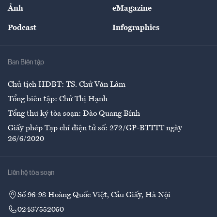
Nhân lực
Ảnh
eMagazine
Đẹp +
An sinh
Podcast
Infographics
Giải trí
Y tế
Nhà
Ban Biên tập
Ẩm thực
Chủ tịch HĐBT: TS. Chử Văn Lâm
Tổng biên tập: Chử Thị Hạnh
Tổng thư ký tòa soạn: Đào Quang Bính
Giấy phép Tạp chí điện tử số: 272/GP-BTTTT ngày
26/6/2020
Liên hệ tòa soạn
Số 96-98 Hoàng Quốc Việt, Cầu Giấy, Hà Nội
02437552050