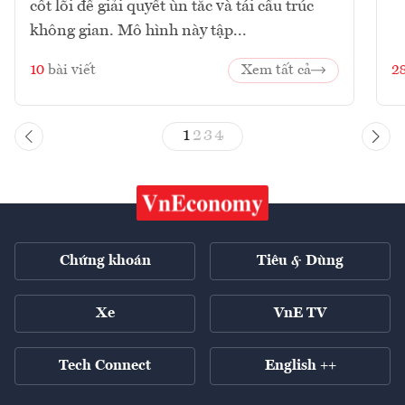
cốt lõi để giải quyết ùn tắc và tái cấu trúc
không gian. Mô hình này tập...
10
bài viết
Xem tất cả
2
1
2
3
4
Chứng khoán
Tiêu & Dùng
Xe
VnE TV
Tech Connect
English ++