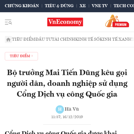
CHỨNG KHOÁN
TIÊU & DÙNG
XE
VNE TV
TECH CO
TIÊU ĐIỂM
ĐẦU TƯ
TÀI CHÍNH
KINH TẾ SỐ
KINH TẾ XANH
TIÊU ĐIỂM
Bộ trưởng Mai Tiến Dũng kêu gọi
người dân, doanh nghiệp sử dụng
Cổng Dịch vụ công Quốc gia
Hà Vũ
H
11:57, 16/12/2019
Cổng Dịch vụ công Quốc gia được khai