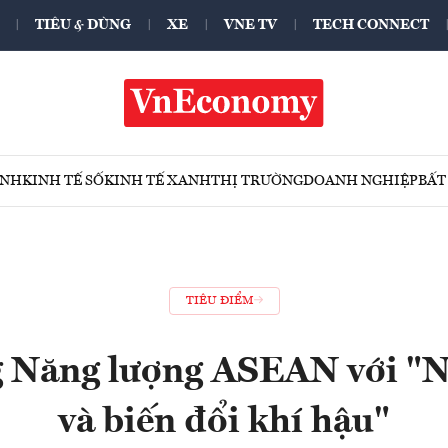
TIÊU & DÙNG
XE
VNE TV
TECH CONNECT
ÍNH
KINH TẾ SỐ
KINH TẾ XANH
THỊ TRƯỜNG
DOANH NGHIỆP
BẤT
TIÊU ĐIỂM
g Năng lượng ASEAN với "N
và biến đổi khí hậu"