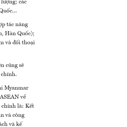
 lượng; các
g Quốc…
ợp tác năng
n, Hàn Quốc);
m và đối thoại
ện cũng sẽ
 chính.
tại Myanmar
g ASEAN về
 chính là: Kết
an và công
ách và kế