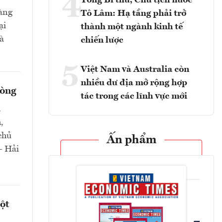
4
Tổng Bí thư, Chủ tịch nước
hàng
Tô Lâm: Hạ tầng phải trở
ại
thành một ngành kinh tế
và
chiến lược
5
Việt Nam và Australia còn
nhiều dư địa mở rộng hợp
hòng
tác trong các lĩnh vực mới
a
,
chủ
Ấn phẩm
- Hải
ột