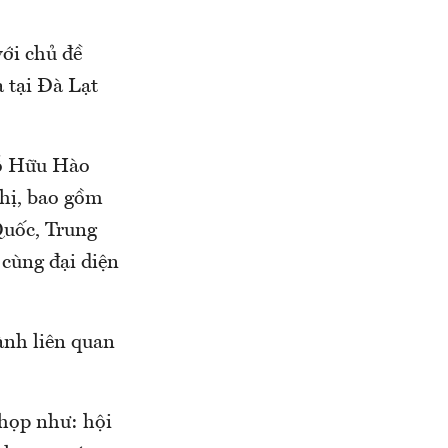
ới chủ đề
a tại Đà Lạt
Đỗ Hữu Hào
ghị, bao gồm
Quốc, Trung
cùng đại diện
ành liên quan
 họp như: hội