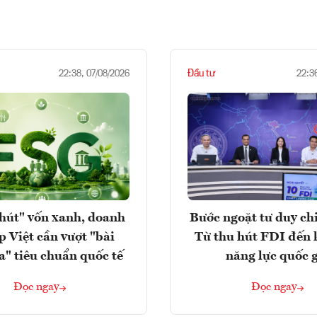
Đầu tư
22:38, 07/08/2026
22:3
hút" vốn xanh, doanh
Bước ngoặt tư duy chi
p Việt cần vượt "bài
Từ thu hút FDI đến 
a" tiêu chuẩn quốc tế
năng lực quốc 
Đọc ngay
Đọc ngay