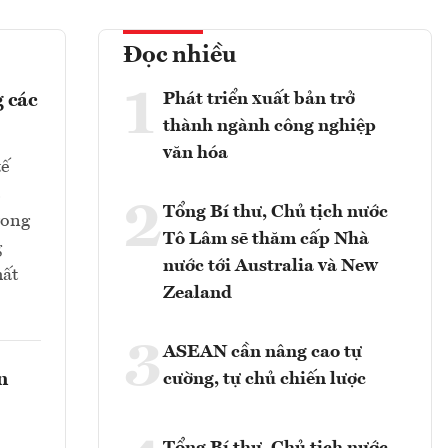
Đọc nhiều
1
Phát triển xuất bản trở
 các
thành ngành công nghiệp
văn hóa
tế
2
Tổng Bí thư, Chủ tịch nước
rong
Tô Lâm sẽ thăm cấp Nhà
g
nước tới Australia và New
hất
Zealand
3
ASEAN cần nâng cao tự
n
cường, tự chủ chiến lược