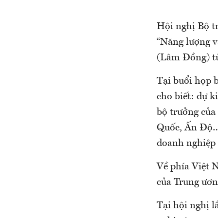
Hội nghị Bộ t
“Năng lượng và
(Lâm Đồng) từ
Tại buổi họp 
cho biết: dự 
bộ trưởng của
Quốc, Ấn Độ…;
doanh nghiệp 
Về phía Việt N
của Trung ươn
Tại hội nghị l