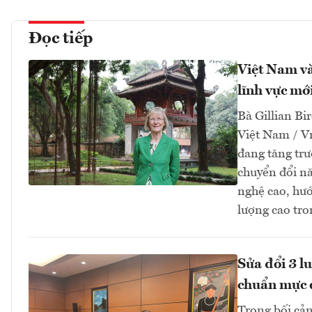
Đọc tiếp
Việt Nam và
lĩnh vực mớ
Bà Gillian Bir
Việt Nam / V
đang tăng tr
chuyển đổi nă
nghệ cao, hướ
lượng cao tro
Sửa đổi 3 l
chuẩn mực 
Trong bối cản