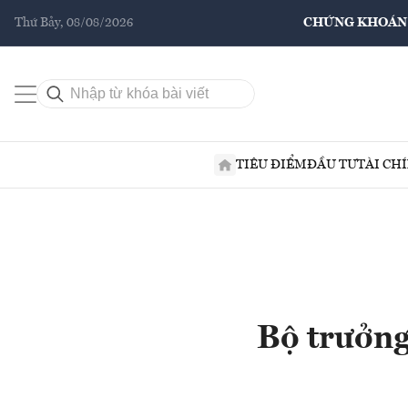
Thứ Bảy, 08/08/2026
CHỨNG KHOÁN
TIÊU ĐIỂM
ĐẦU TƯ
TÀI CH
Bộ trưởn