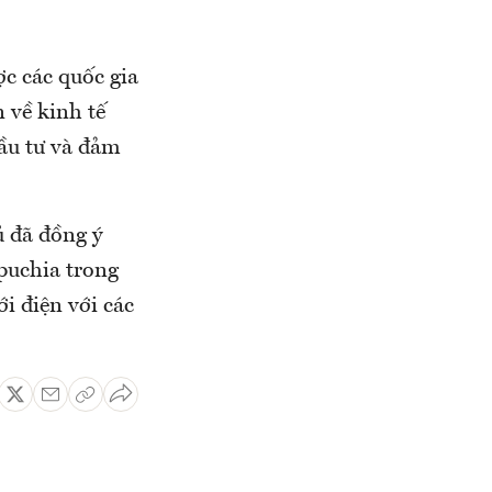
ợc các quốc gia
n về kinh tế
đầu tư và đảm
ủ đã đồng ý
puchia trong
i điện với các