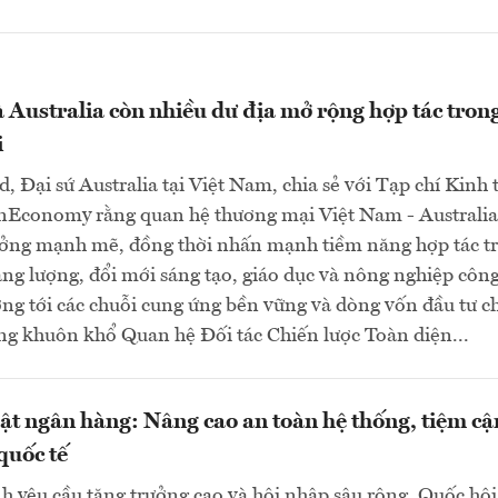
 Australia còn nhiều dư địa mở rộng hợp tác trong
i
d, Đại sứ Australia tại Việt Nam, chia sẻ với Tạp chí Kinh 
nEconomy rằng quan hệ thương mại Việt Nam - Australia
ưởng mạnh mẽ, đồng thời nhấn mạnh tiềm năng hợp tác t
ng lượng, đổi mới sáng tạo, giáo dục và nông nghiệp côn
ng tới các chuỗi cung ứng bền vững và dòng vốn đầu tư c
ng khuôn khổ Quan hệ Đối tác Chiến lược Toàn diện...
uật ngân hàng: Nâng cao an toàn hệ thống, tiệm cậ
quốc tế
h yêu cầu tăng trưởng cao và hội nhập sâu rộng, Quốc hội