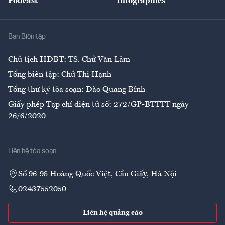
Podcast
Infographics
Giải trí
Y tế
Nhà
Ban Biên tập
Ẩm thực
Chủ tịch HĐBT: TS. Chử Văn Lâm
Tổng biên tập: Chử Thị Hạnh
Tổng thư ký tòa soạn: Đào Quang Bính
Giấy phép Tạp chí điện tử số: 272/GP-BTTTT ngày
26/6/2020
Liên hệ tòa soạn
Số 96-98 Hoàng Quốc Việt, Cầu Giấy, Hà Nội
02437552050
Liên hệ quảng cáo