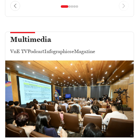
Multimedia
VnE TV
Podcast
Infographics
eMagazine