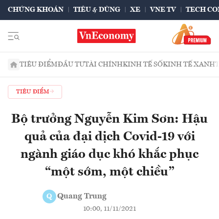
CHỨNG KHOÁN
TIÊU & DÙNG
XE
VNE TV
TECH CO
TIÊU ĐIỂM
ĐẦU TƯ
TÀI CHÍNH
KINH TẾ SỐ
KINH TẾ XANH
TIÊU ĐIỂM
Bộ trưởng Nguyễn Kim Sơn: Hậu
quả của đại dịch Covid-19 với
ngành giáo dục khó khắc phục
“một sớm, một chiều”
Quang Trung
Q
10:00, 11/11/2021