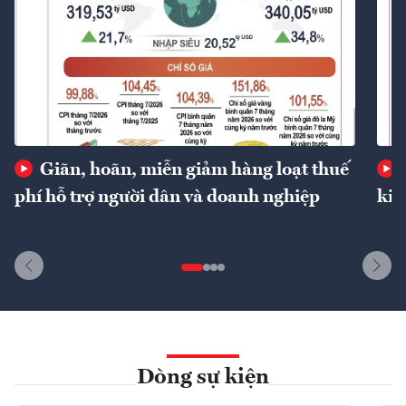
Giãn, hoãn, miễn giảm hàng loạt thuế
phí hỗ trợ người dân và doanh nghiệp
kin
Dòng sự kiện