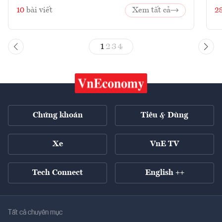
10
bài viết
Xem tất cả
2
1
2
3
4
Chứng khoán
Tiêu & Dùng
Xe
VnE TV
Tech Connect
English ++
Tất cả chuyên mục