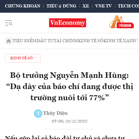
CHỨNG KHOÁN
TIÊU & DÙNG
XE
VNE TV
TECH CO
TIÊU ĐIỂM
ĐẦU TƯ
TÀI CHÍNH
KINH TẾ SỐ
KINH TẾ XANH
KINH TẾ SỐ
Bộ trưởng Nguyễn Mạnh Hùng:
“Dạ dày của báo chí đang được thị
trường nuôi tới 77%”
Thủy Diệu
T
07:00, 25/11/2022
Nếu gộp lại cả báo đài tự chủ và chưa tự