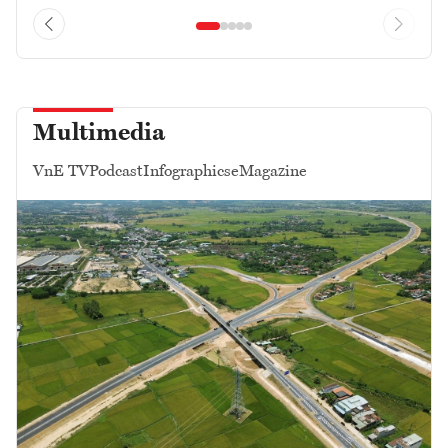
Multimedia
VnE TV
Podcast
Infographics
eMagazine