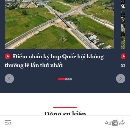
Điểm nhấn kỳ họp Quốc hội không
thường lệ lần thứ nhất
xuấ
Dòng sự kiện