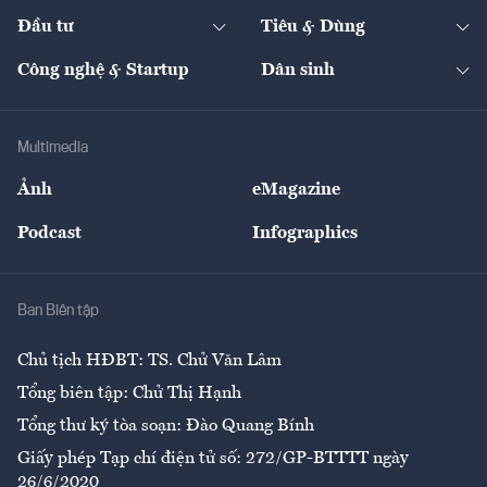
Dự án
Công nghiệp
Chuyển động 24h
Đối thoại
The Guide
Video
Đầu tư
Tiêu & Dùng
Quản trị số
Cafe BĐS
Thị trường
Kinh doanh
Kết nối
Tạp chí kinh tế Việt Nam
eMagazine
Nhà đầu tư
Du lịch
Công nghệ & Startup
Dân sinh
Tư vấn
Nông sản
Doanh nhân
Tư vấn Tiêu & Dùng
Infographics
Hạ tầng
Sức khỏe
Khung pháp lý
Doanh nghiệp
Địa phương
Thị trường
Bảo hiểm
Multimedia
Sự kiện
Nhân lực
Ảnh
eMagazine
Đẹp +
An sinh
Podcast
Infographics
Giải trí
Y tế
Nhà
Ban Biên tập
Ẩm thực
Chủ tịch HĐBT: TS. Chử Văn Lâm
Tổng biên tập: Chử Thị Hạnh
Tổng thư ký tòa soạn: Đào Quang Bính
Giấy phép Tạp chí điện tử số: 272/GP-BTTTT ngày
26/6/2020