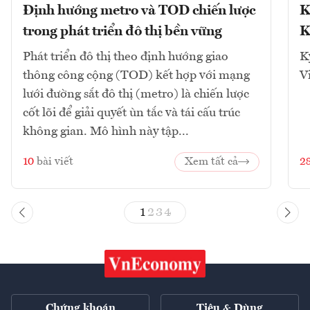
Định hướng metro và TOD chiến lược
K
trong phát triển đô thị bền vững
K
Phát triển đô thị theo định hướng giao
K
thông công cộng (TOD) kết hợp với mạng
V
lưới đường sắt đô thị (metro) là chiến lược
cốt lõi để giải quyết ùn tắc và tái cấu trúc
không gian. Mô hình này tập...
10
bài viết
Xem tất cả
2
1
2
3
4
Chứng khoán
Tiêu & Dùng