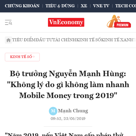
CHỨNG KHOÁN
TIÊU & DÙNG
XE
VNE TV
TECH CO
TIÊU ĐIỂM
ĐẦU TƯ
TÀI CHÍNH
KINH TẾ SỐ
KINH TẾ XANH
KINH TẾ SỐ
Bộ trưởng Nguyễn Mạnh Hùng:
"Không lý do gì không làm nhanh
Mobile Money trong 2019"
Mạnh Chung
M
09:52, 23/05/2019
"Năm 2019, nếu Việt Nam cấp phép thử