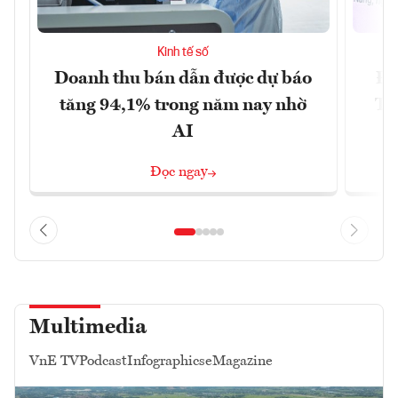
Kinh tế số
Doanh thu bán dẫn được dự báo
Đà
tăng 94,1% trong năm nay nhờ
Tr
AI
Đọc ngay
Multimedia
VnE TV
Podcast
Infographics
eMagazine