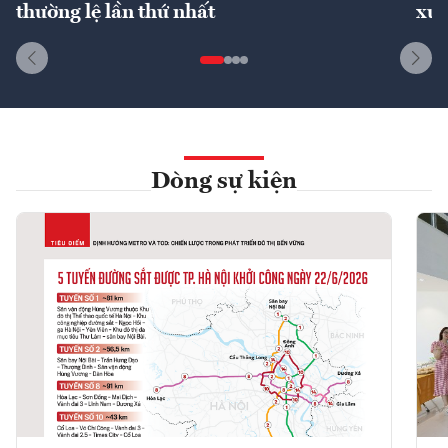
thường lệ lần thứ nhất
xuấ
Dòng sự kiện