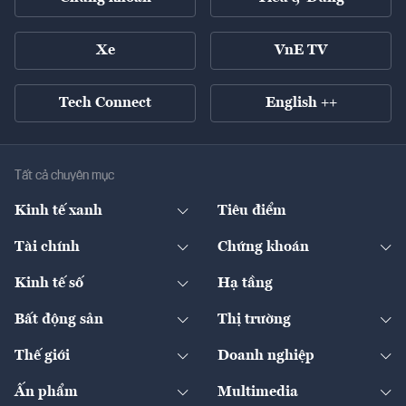
Xe
VnE TV
Tech Connect
English ++
Tất cả chuyên mục
Kinh tế xanh
Tiêu điểm
Chuyển động xanh
Tài chính
Chứng khoán
Pháp lý
Ngân hàng
Doanh nghiệp niêm yết
Kinh tế số
Hạ tầng
Thương hiệu xanh
Thị trường vốn
Thị trường
Sản phẩm - Thị trường
Bất động sản
Thị trường
Diễn đàn
Thuế
Đầu tư
Tài sản số
Chính sách
Xuất nhập khẩu
Thế giới
Doanh nghiệp
Bảo hiểm
Quốc tế
Dịch vụ số
Thị trường
Khung pháp lý
Kinh tế
Chuyển động
Ấn phẩm
Multimedia
Khung pháp lý
Start-up