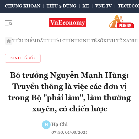
CHỨNG KHOÁN
TIÊU & DÙNG
XE
VNE TV
TECH CO
TIÊU ĐIỂM
ĐẦU TƯ
TÀI CHÍNH
KINH TẾ SỐ
KINH TẾ XANH
KINH TẾ SỐ
Bộ trưởng Nguyễn Mạnh Hùng:
Truyền thông là việc các đơn vị
trong Bộ "phải làm", làm thường
xuyên, có chiến lược
Hạ Chi
H
07:30, 01/08/2025