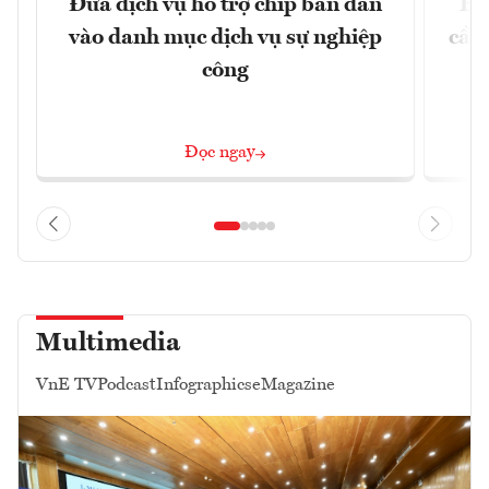
Đưa dịch vụ hỗ trợ chip bán dẫn
EU
vào danh mục dịch vụ sự nghiệp
cầu
công
Đọc ngay
Multimedia
VnE TV
Podcast
Infographics
eMagazine