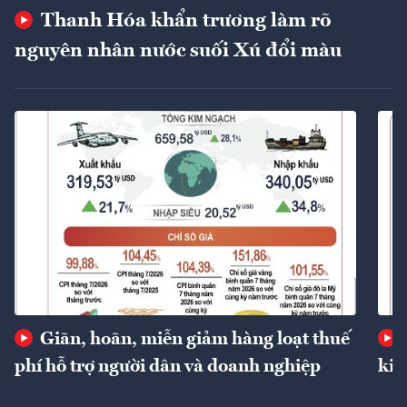
Thanh Hóa khẩn trương làm rõ
nguyên nhân nước suối Xú đổi màu
Giãn, hoãn, miễn giảm hàng loạt thuế
phí hỗ trợ người dân và doanh nghiệp
kin