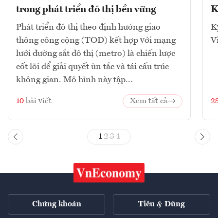
trong phát triển đô thị bền vững
K
Phát triển đô thị theo định hướng giao
K
thông công cộng (TOD) kết hợp với mạng
V
lưới đường sắt đô thị (metro) là chiến lược
cốt lõi để giải quyết ùn tắc và tái cấu trúc
không gian. Mô hình này tập...
10
bài viết
Xem tất cả
2
1
2
3
4
Chứng khoán
Tiêu & Dùng