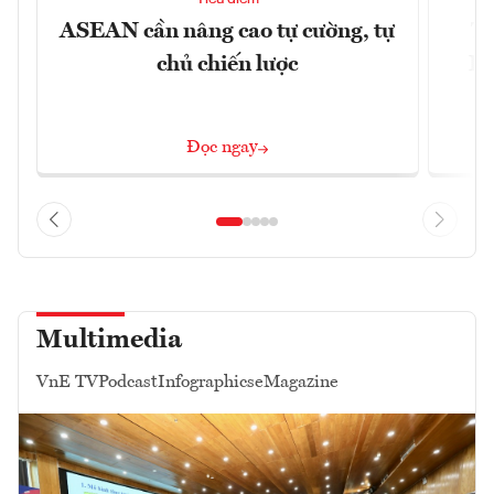
ASEAN cần nâng cao tự cường, tự
Tổ
chủ chiến lược
Lâ
Đọc ngay
Multimedia
VnE TV
Podcast
Infographics
eMagazine