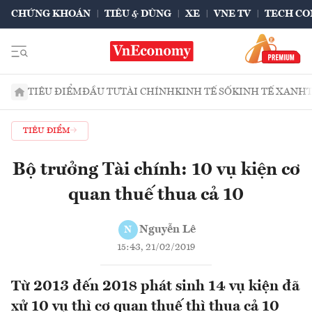
CHỨNG KHOÁN
TIÊU & DÙNG
XE
VNE TV
TECH CO
TIÊU ĐIỂM
ĐẦU TƯ
TÀI CHÍNH
KINH TẾ SỐ
KINH TẾ XANH
TIÊU ĐIỂM
Bộ trưởng Tài chính: 10 vụ kiện cơ
quan thuế thua cả 10
Nguyễn Lê
N
15:43, 21/02/2019
Từ 2013 đến 2018 phát sinh 14 vụ kiện đã
xử 10 vụ thì cơ quan thuế thì thua cả 10