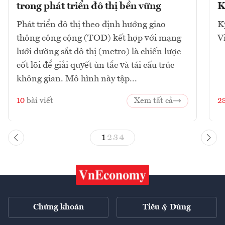
trong phát triển đô thị bền vững
K
Phát triển đô thị theo định hướng giao
K
thông công cộng (TOD) kết hợp với mạng
V
lưới đường sắt đô thị (metro) là chiến lược
cốt lõi để giải quyết ùn tắc và tái cấu trúc
không gian. Mô hình này tập...
10
bài viết
Xem tất cả
2
1
2
3
4
Chứng khoán
Tiêu & Dùng