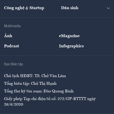
Cafe BĐS
Thị trường
Kinh doanh
Kết nối
Tạp chí kinh tế Việt Nam
eMagazine
Nhà đầu tư
Du lịch
Công nghệ & Startup
Dân sinh
Tư vấn
Nông sản
Doanh nhân
Tư vấn Tiêu & Dùng
Infographics
Hạ tầng
Sức khỏe
Khung pháp lý
Doanh nghiệp
Địa phương
Thị trường
Bảo hiểm
Multimedia
Sự kiện
Nhân lực
Ảnh
eMagazine
Đẹp +
An sinh
Podcast
Infographics
Giải trí
Y tế
Nhà
Ban Biên tập
Ẩm thực
Chủ tịch HĐBT: TS. Chử Văn Lâm
Tổng biên tập: Chử Thị Hạnh
Tổng thư ký tòa soạn: Đào Quang Bính
Giấy phép Tạp chí điện tử số: 272/GP-BTTTT ngày
26/6/2020