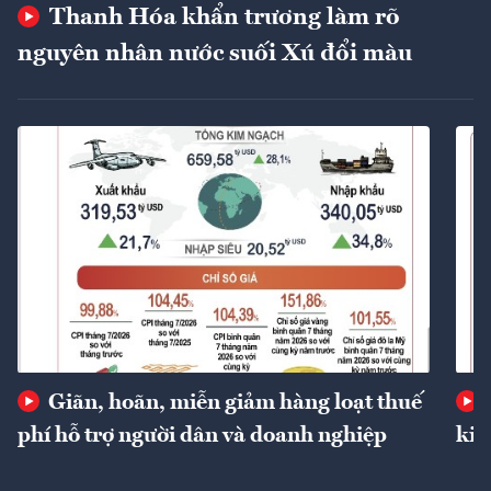
Thanh Hóa khẩn trương làm rõ
nguyên nhân nước suối Xú đổi màu
Giãn, hoãn, miễn giảm hàng loạt thuế
phí hỗ trợ người dân và doanh nghiệp
kin