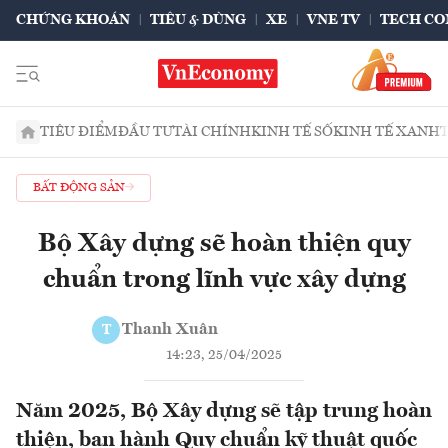
CHỨNG KHOÁN
TIÊU & DÙNG
XE
VNE TV
TECH CO
TIÊU ĐIỂM
ĐẦU TƯ
TÀI CHÍNH
KINH TẾ SỐ
KINH TẾ XANH
BẤT ĐỘNG SẢN
Bộ Xây dựng sẽ hoàn thiện quy
chuẩn trong lĩnh vực xây dựng
Thanh Xuân
T
14:23, 25/04/2025
Năm 2025, Bộ Xây dựng sẽ tập trung hoàn
thiện, ban hành Quy chuẩn kỹ thuật quốc