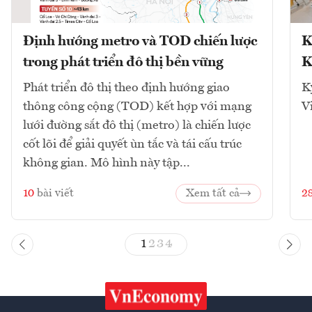
Định hướng metro và TOD chiến lược
K
trong phát triển đô thị bền vững
K
Phát triển đô thị theo định hướng giao
K
thông công cộng (TOD) kết hợp với mạng
V
lưới đường sắt đô thị (metro) là chiến lược
cốt lõi để giải quyết ùn tắc và tái cấu trúc
không gian. Mô hình này tập...
10
bài viết
Xem tất cả
2
1
2
3
4