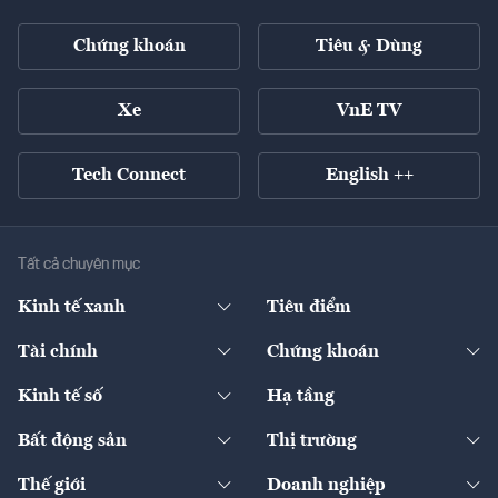
Chứng khoán
Tiêu & Dùng
Xe
VnE TV
Tech Connect
English ++
Tất cả chuyên mục
Kinh tế xanh
Tiêu điểm
Chuyển động xanh
Tài chính
Chứng khoán
Pháp lý
Ngân hàng
Doanh nghiệp niêm yết
Kinh tế số
Hạ tầng
Thương hiệu xanh
Thị trường vốn
Thị trường
Sản phẩm - Thị trường
Bất động sản
Thị trường
Diễn đàn
Thuế
Đầu tư
Tài sản số
Chính sách
Xuất nhập khẩu
Thế giới
Doanh nghiệp
Bảo hiểm
Quốc tế