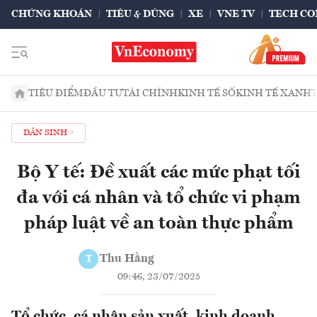
CHỨNG KHOÁN
TIÊU & DÙNG
XE
VNE TV
TECH CO
TIÊU ĐIỂM
ĐẦU TƯ
TÀI CHÍNH
KINH TẾ SỐ
KINH TẾ XANH
DÂN SINH
Bộ Y tế: Đề xuất các mức phạt tối
đa với cá nhân và tổ chức vi phạm
pháp luật về an toàn thực phẩm
Thu Hằng
T
09:46, 23/07/2025
Tổ chức, cá nhân sản xuất, kinh doanh