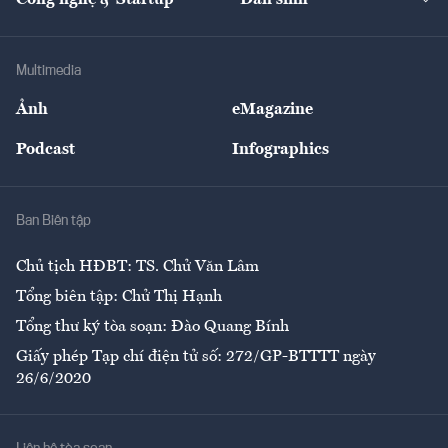
Tư vấn
Nông sản
Doanh nhân
Tư vấn Tiêu & Dùng
Infographics
Hạ tầng
Sức khỏe
Khung pháp lý
Doanh nghiệp
Địa phương
Thị trường
Bảo hiểm
Multimedia
Sự kiện
Nhân lực
Ảnh
eMagazine
Đẹp +
An sinh
Podcast
Infographics
Giải trí
Y tế
Nhà
Ban Biên tập
Ẩm thực
Chủ tịch HĐBT: TS. Chử Văn Lâm
Tổng biên tập: Chử Thị Hạnh
Tổng thư ký tòa soạn: Đào Quang Bính
Giấy phép Tạp chí điện tử số: 272/GP-BTTTT ngày
26/6/2020