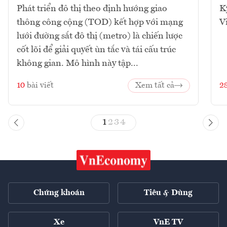
Phát triển đô thị theo định hướng giao
K
thông công cộng (TOD) kết hợp với mạng
V
lưới đường sắt đô thị (metro) là chiến lược
cốt lõi để giải quyết ùn tắc và tái cấu trúc
không gian. Mô hình này tập...
10
bài viết
Xem tất cả
2
1
2
3
4
Chứng khoán
Tiêu & Dùng
Xe
VnE TV