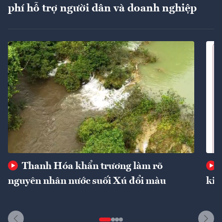
phí hỗ trợ người dân và doanh nghiệp
Thanh Hóa khẩn trương làm rõ
nguyên nhân nước suối Xú đổi màu
kin