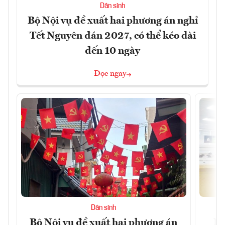
Dân sinh
Bộ Nội vụ đề xuất hai phương án nghỉ
Tết Nguyên đán 2027, có thể kéo dài
đến 10 ngày
Đọc ngay
Dân sinh
Bộ Nội vụ đề xuất hai phương án
Bộ