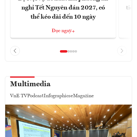
nghỉ Tết Nguyên đán 2027, có
tiề
thể kéo dài đến 10 ngày
Đọc ngay
Multimedia
VnE TV
Podcast
Infographics
eMagazine