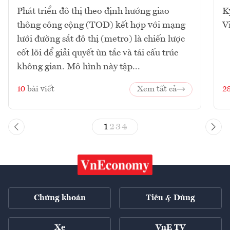
Phát triển đô thị theo định hướng giao
K
thông công cộng (TOD) kết hợp với mạng
V
lưới đường sắt đô thị (metro) là chiến lược
cốt lõi để giải quyết ùn tắc và tái cấu trúc
không gian. Mô hình này tập...
10
bài viết
Xem tất cả
2
1
2
3
4
Chứng khoán
Tiêu & Dùng
Xe
VnE TV