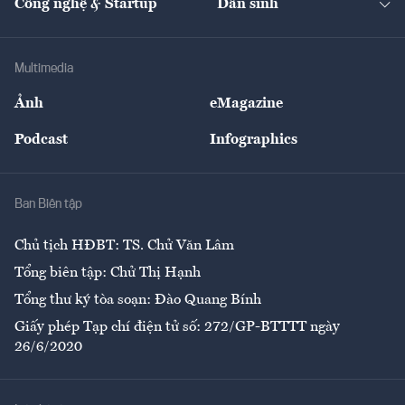
Công nghệ & Startup
Dân sinh
Tư vấn
Nông sản
Doanh nhân
Tư vấn Tiêu & Dùng
Infographics
Hạ tầng
Sức khỏe
Khung pháp lý
Doanh nghiệp
Địa phương
Thị trường
Bảo hiểm
Multimedia
Sự kiện
Nhân lực
Ảnh
eMagazine
Đẹp +
An sinh
Podcast
Infographics
Giải trí
Y tế
Nhà
Ban Biên tập
Ẩm thực
Chủ tịch HĐBT: TS. Chử Văn Lâm
Tổng biên tập: Chử Thị Hạnh
Tổng thư ký tòa soạn: Đào Quang Bính
Giấy phép Tạp chí điện tử số: 272/GP-BTTTT ngày
26/6/2020