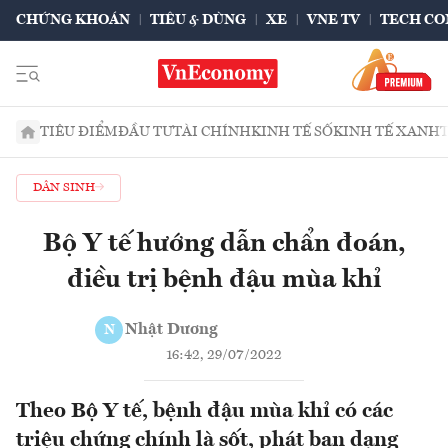
CHỨNG KHOÁN
TIÊU & DÙNG
XE
VNE TV
TECH CO
TIÊU ĐIỂM
ĐẦU TƯ
TÀI CHÍNH
KINH TẾ SỐ
KINH TẾ XANH
DÂN SINH
Bộ Y tế hướng dẫn chẩn đoán,
điều trị bệnh đậu mùa khỉ
Nhật Dương
N
16:42, 29/07/2022
Theo Bộ Y tế, bệnh đậu mùa khỉ có các
triệu chứng chính là sốt, phát ban dạng