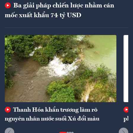
Ba giải pháp chiến lược nhằm cán
mốc xuất khẩu 74 tỷ USD
Thanh Hóa khẩn trương làm rõ
nguyên nhân nước suối Xú đổi màu
phí