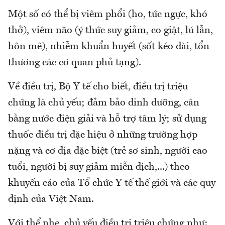
Một số có thể bị viêm phổi (ho, tức ngực, khó
thở), viêm não (ý thức suy giảm, co giật, lú lẫn,
hôn mê), nhiễm khuẩn huyết (sốt kéo dài, tổn
thương các cơ quan phủ tạng).
Về điều trị, Bộ Y tế cho biết, điều trị triệu
chứng là chủ yếu; đảm bảo dinh dưỡng, cân
bằng nước điện giải và hỗ trợ tâm lý; sử dụng
thuốc điều trị đặc hiệu ở những trường hợp
nặng và cơ địa đặc biệt (trẻ sơ sinh, người cao
tuổi, người bị suy giảm miễn dịch,...) theo
khuyến cáo của Tổ chức Y tế thế giới và các quy
định của Việt Nam.
Với thể nhẹ, chủ yếu điều trị triệu chứng như: