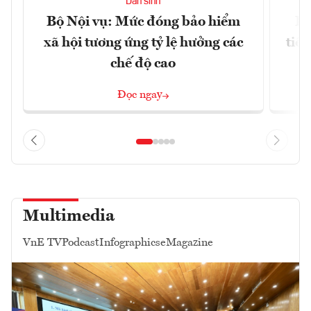
Dân sinh
Bộ Nội vụ: Mức đóng bảo hiểm
Bộ
xã hội tương ứng tỷ lệ hưởng các
tiề
chế độ cao
Đọc ngay
Multimedia
VnE TV
Podcast
Infographics
eMagazine