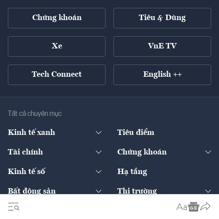
Chứng khoán
Tiêu & Dùng
Xe
VnE TV
Tech Connect
English ++
Tất cả chuyên mục
Kinh tế xanh
Tiêu điểm
Chuyển động xanh
Tài chính
Chứng khoán
Pháp lý
Ngân hàng
Doanh nghiệp niêm yết
Kinh tế số
Hạ tầng
Thương hiệu xanh
Thị trường vốn
Thị trường
Sản phẩm - Thị trường
Bất động sản
Thị trường
Diễn đàn
Thuế
Đầu tư
Tài sản số
Chính sách
Xuất nhập khẩu
Thế giới
Doanh nghiệp
Bảo hiểm
Quốc tế
Dịch vụ số