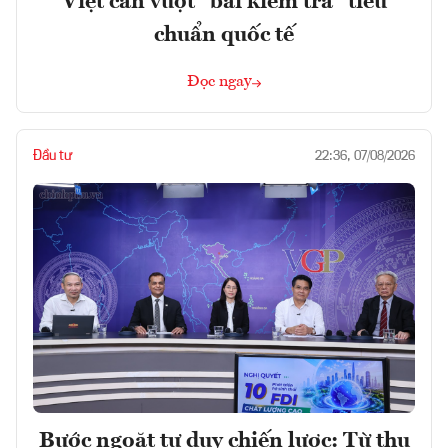
Việt cần vượt "bài kiểm tra" tiêu
chuẩn quốc tế
Đọc ngay
Đầu tư
22:36, 07/08/2026
Bước ngoặt tư duy chiến lược: Từ thu