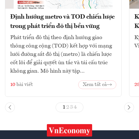
Định hướng metro và TOD chiến lược
K
trong phát triển đô thị bền vững
K
Phát triển đô thị theo định hướng giao
K
thông công cộng (TOD) kết hợp với mạng
V
lưới đường sắt đô thị (metro) là chiến lược
cốt lõi để giải quyết ùn tắc và tái cấu trúc
không gian. Mô hình này tập...
10
bài viết
Xem tất cả
2
1
2
3
4