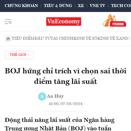
CHỨNG KHOÁN
TIÊU & DÙNG
XE
VNE TV
TECH CO
TIÊU ĐIỂM
ĐẦU TƯ
TÀI CHÍNH
KINH TẾ SỐ
KINH TẾ XANH
THẾ GIỚI
BOJ hứng chỉ trích vì chọn sai thời
điểm tăng lãi suất
An Huy
A
16:00, 07/08/2024
Động thái nâng lãi suất của Ngân hàng
Trung ương Nhật Bản (BOJ) vào tuần