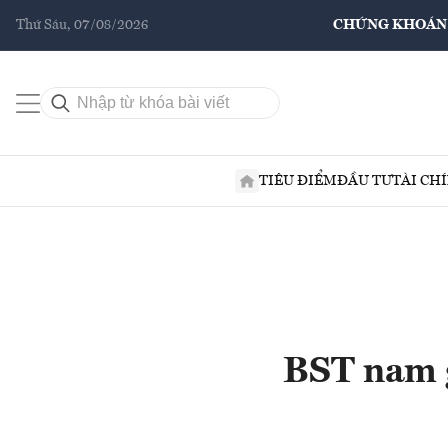
Thứ Sáu, 07/08/2026
CHỨNG KHOÁN
TIÊU ĐIỂM
ĐẦU TƯ
TÀI CH
BST nam g