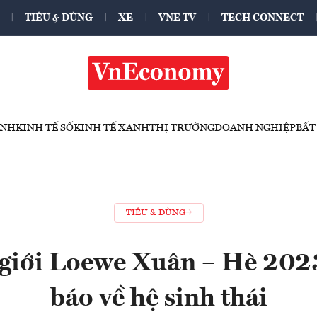
TIÊU & DÙNG
XE
VNE TV
TECH CONNECT
ÍNH
KINH TẾ SỐ
KINH TẾ XANH
THỊ TRƯỜNG
DOANH NGHIỆP
BẤT
TIÊU & DÙNG
iới Loewe Xuân – Hè 2023
báo về hệ sinh thái