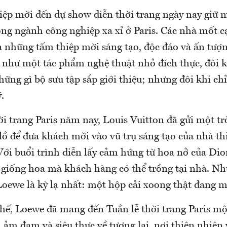
ệp mời đến dự show diễn thời trang ngày nay giữ mộ
ong ngành công nghiệp xa xỉ ở Paris. Các nhà mốt 
a những tấm thiệp mời sáng tạo, độc đáo và ấn tượ
 như một tác phẩm nghệ thuật nhỏ đích thực, đôi k
hững gì bộ sưu tập sắp giới thiệu; nhưng đôi khi chỉ
.
ời trang Paris năm nay, Louis Vuitton đã gửi một tr
ồ để đưa khách mời vào vũ trụ sáng tạo của nhà thi
Với buổi trình diễn lấy cảm hứng từ hoa nở của Dio
 giống hoa mà khách hàng có thể trồng tại nhà. N
Loewe là kỳ lạ nhất: một hộp cải xoong thật đang m
hế, Loewe đã mang đến Tuần lễ thời trang Paris mộ
 ảm đạm và siêu thực về tương lai, nơi thiên nhiên