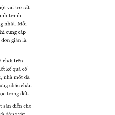
t vai trò rất
cạnh tranh
ng nhất. Mỗi
hi cung cấp
 đơn giản là
ò chơi trên
ết kế quá cố
r, nhà mốt đã
hưng chắc chắn
ọc trong đất.
t sàn diễn cho
 và động vật