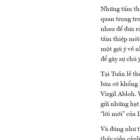
Những tấm thi
quan trọng tr
nhau để đưa r
tấm thiệp mời
một gợi ý về n
để gây sự chú ý
Tại Tuần lễ th
bàn cờ khổng l
Virgil Abloh. 
gửi những hạt
“lời mời” của 
Và đúng như t
thấy viễn cảnh