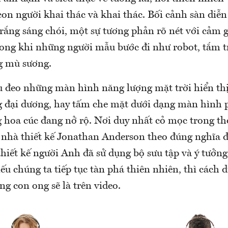
 con người khai thác và khai thác. Bối cảnh sàn diễ
rắng sáng chói, một sự tương phản rõ nét với cảm g
 trong khi những người mẫu bước đi như robot, tắm 
g mù sương.
 đeo những màn hình năng lượng mặt trời hiển th
g đại dương, hay tấm che mặt dưới dạng màn hình 
 hoa cúc đang nở rộ. Nơi duy nhất cỏ mọc trong thờ
a nhà thiết kế Jonathan Anderson theo đúng nghĩa 
thiết kế người Anh đã sử dụng bộ sưu tập và ý tưởng
ếu chúng ta tiếp tục tàn phá thiên nhiên, thì cách 
g con ong sẽ là trên video.