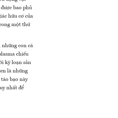
n được bao phủ
iác hữu cơ của
trong một thứ
ị những con cá
plasma chiếu
i kỳ loạn sản
đen là những
 táo bạo này
duy nhất để