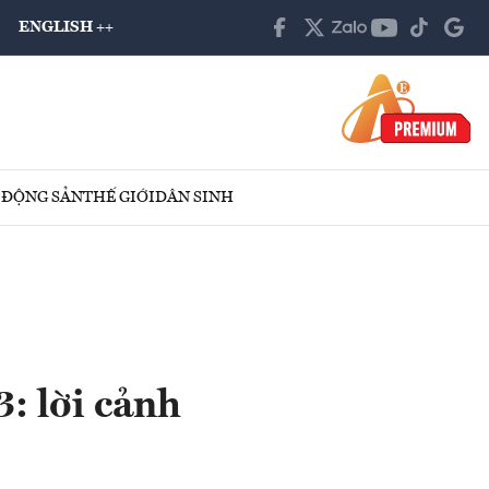
ENGLISH ++
 ĐỘNG SẢN
THẾ GIỚI
DÂN SINH
: lời cảnh