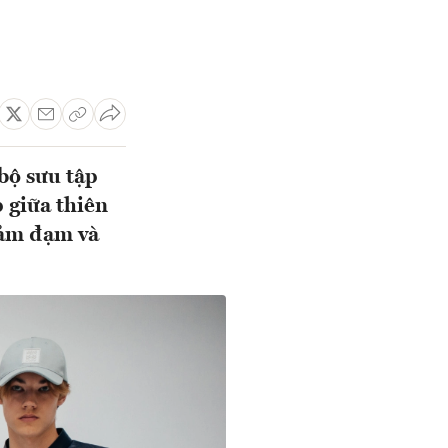
bộ sưu tập
p giữa thiên
h ảm đạm và