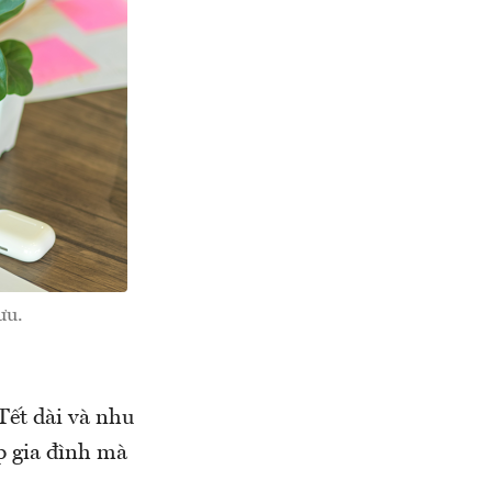
ưu.
ết dài và nhu
p gia đình mà