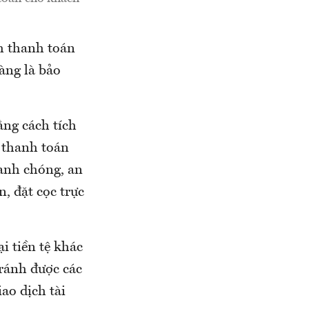
m thanh toán
àng là bảo
ằng cách tích
 thanh toán
hanh chóng, an
 đặt cọc trực
ại tiền tệ khác
tránh được các
ao dịch tài