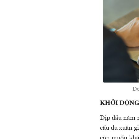
Do
KHỞI ĐỘNG
Dịp đầu năm m
cầu du xuân gi
còn muốn khá