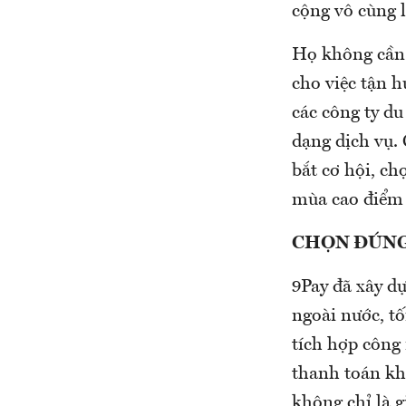
cộng vô cùng 
Họ không cần p
cho việc tận 
các công ty du
dạng dịch vụ.
bắt cơ hội, ch
mùa cao điểm 
CHỌN ĐÚNG
9Pay đã xây d
ngoài nước, tố
tích hợp công 
thanh toán kh
không chỉ là g