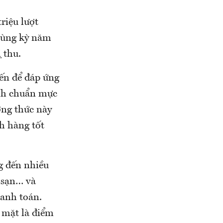
riệu lượt
 cùng kỳ năm
i thu.
iến để đáp ứng
ành chuẩn mực
ơng thức này
h hàng tốt
g đến nhiều
 sạn… và
hanh toán.
 mặt là điểm