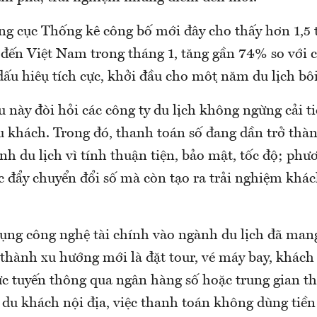
ng cục Thống kê công bố mới đây cho thấy hơn 1,5 t
 đến Việt Nam trong tháng 1, tăng gần 74% so với
ấu hiệu tích cực, khởi đầu cho một năm du lịch bộ
u này đòi hỏi các công ty du lịch không ngừng cải t
u khách. Trong đó, thanh toán số đang dần trở th
h du lịch vì tính thuận tiện, bảo mật, tốc độ; phư
c đẩy chuyển đổi số mà còn tạo ra trải nghiệm khác
dụng công nghệ tài chính vào ngành du lịch đã man
 thành xu hướng mới là đặt tour, vé máy bay, khách
ực tuyến thông qua ngân hàng số hoặc trung gian t
 du khách nội địa, việc thanh toán không dùng tiền