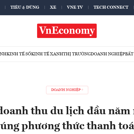
TIÊU & DÙNG
XE
VNE TV
TECH CONNECT
ÍNH
KINH TẾ SỐ
KINH TẾ XANH
THỊ TRƯỜNG
DOANH NGHIỆP
BẤT
DOANH NGHIỆP
doanh thu du lịch đầu năm
úng phương thức thanh to