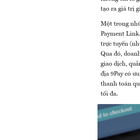
tạo ra giá trị 
Một trong nhữ
Payment Link.
trực tuyến (nh
Qua đó, doanh
giao dịch, quả
địa 9Pay có ưu
thanh toán qu
tối đa.