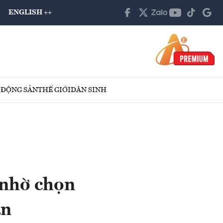
ENGLISH ++
 ĐỘNG SẢN
THẾ GIỚI
DÂN SINH
 nhờ chọn
án