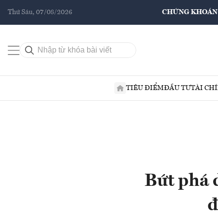
Thứ Sáu, 07/08/2026
CHỨNG KHOÁN
TIÊU ĐIỂM
ĐẦU TƯ
TÀI CH
Bứt phá 
đ