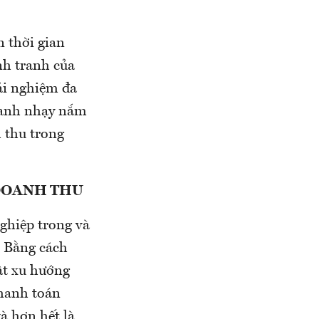
n thời gian
nh tranh của
rải nghiệm đa
nhanh nhạy nắm
h thu trong
DOANH THU
ghiệp trong và
. Bằng cách
ật xu hướng
thanh toán
và hơn hết là