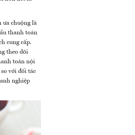
h ưa chuộng là
cầu thanh toán
̣ch cung cấp.
g theo dõi
 thanh toán nội
so với đối tác
oanh nghiệp