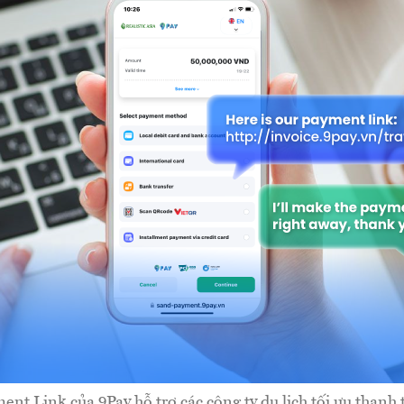
ent Link của 9Pay hỗ trợ các công ty du lịch tối ưu thanh 